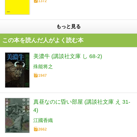
1372
もっと見る
この本を読んだ人がよく読む本
美濃牛 (講談社文庫 し 68-2)
殊能将之
1947
真昼なのに昏い部屋 (講談社文庫 え 31-
4)
江國香織
2662