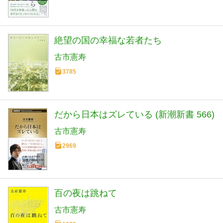
絶望の国の幸福な若者たち
古市憲寿
3785
だから日本はズレている (新潮新書 566)
古市憲寿
2969
百の夜は跳ねて
古市憲寿