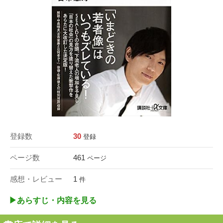
登録数
30
登録
ページ数
461
ページ
感想・レビュー
1
件
▶︎あらすじ・内容を見る