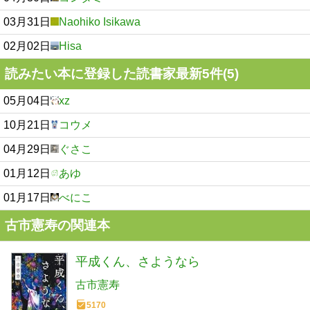
03月31日
Naohiko Isikawa
02月02日
Hisa
読みたい本に登録した読書家最新5件(5)
05月04日
xz
10月21日
コウメ
04月29日
ぐさこ
01月12日
あゆ
01月17日
べにこ
古市憲寿の関連本
平成くん、さようなら
古市憲寿
5170