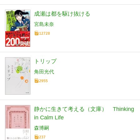
成瀬は都を駆け抜ける
宮島未奈
12728
トリップ
角田光代
2955
静かに生きて考える（文庫） Thinking
in Calm Life
森博嗣
237