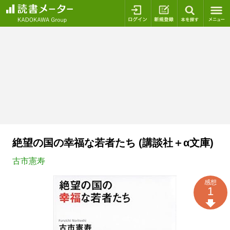
ログイン
新規登録
本を探
絶望の国の幸福な若者たち (講談社＋α文庫)
古市憲寿
感想
1