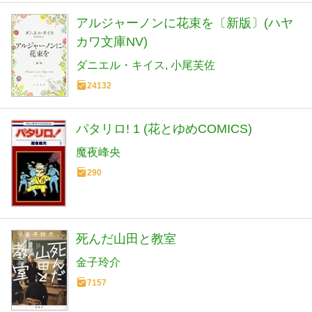
アルジャーノンに花束を〔新版〕(ハヤ
カワ文庫NV)
ダニエル・キイス
小尾芙佐
24132
パタリロ! 1 (花とゆめCOMICS)
魔夜峰央
290
死んだ山田と教室
金子玲介
7157