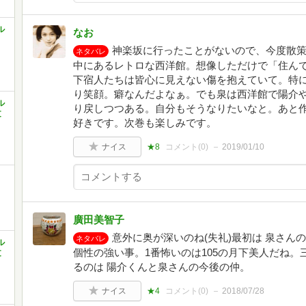
ル
なお
神楽坂に行ったことがないので、今度散
ネタバレ
中にあるレトロな西洋館。想像しただけで「住ん
下宿人たちは皆心に見えない傷を抱えていて。特
り笑顔。癖なんだよなぁ。でも泉は西洋館で陽介
ル
り戻しつつある。自分もそうなりたいなと。あと
文
好きです。次巻も楽しみです。
ナイス
★8
コメント(
0
)
2019/01/10
廣田美智子
意外に奥が深いのね(失礼)最初は 泉さん
ネタバレ
ル
個性の強い事。1番怖いのは105の月下美人だね。
文
るのは 陽介くんと泉さんの今後の仲。
ナイス
★4
コメント(
0
)
2018/07/28