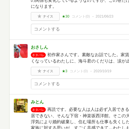
の関係も変化しているようなのですが、この巻だけ
になります。
ナイス
★30
コメント(
0
)
2021/06/23
おさしん
初作家さんです。素敵なお話でした。家
ネタバレ
くなっているわたしに、海斗君のくだりは、涙が
ナイス
★3
コメント(
0
)
2020/10/19
みとん
再読です。必要な人は人は必ず入居でき
ネタバレ
居できない、そんな下宿・神楽坂西洋館。そこの
浮気により婚約破棄し、住む場所も仕事も失くし
家族に対する思いが、すごく共感できて…わたし