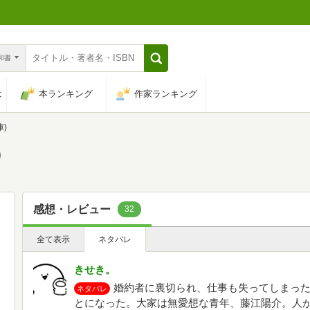
n和書
は
本ランキング
作家ランキング
)
)
感想・レビュー
32
全て表示
ネタバレ
きせき。
婚約者に裏切られ、仕事も失ってしまっ
ネタバレ
とになった。大家は無愛想な青年、藤江陽介。人