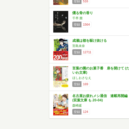
登録
516
燻る骨の香り
千早 茜
登録
1564
成瀬は都を駆け抜ける
宮島未奈
登録
12711
言葉の園のお菓子番 扉を開けて (
いわ文庫)
ほしおさなえ
登録
169
名古屋お疲れメシ通信 連載再開編
(双葉文庫 も 20-04)
森崎緩
登録
124