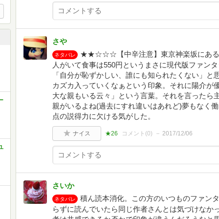
さや
★★☆☆☆【中辛注意】東京神楽坂にあ
ネタバレ
人がいて食事は550円というまさに現代版ファン
「自分が恥ずかしい、誰にも知られたくない」と
カズカ入っていくなぁという印象。それに陽介が
大な親もいる云々」という言葉。それを言ったら
ー
親がいるよね(過去にすれ違いはあれど)夢もなく
点の説得力に欠ける気がした。
ナイス
★26
コメント(
0
)
2017/12/06
ユ
さいか
積ん読本消化。この方のいつものファン
ネタバレ
らずに読んでいたら同じ作者さんとは気づけなか