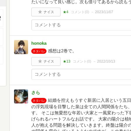
たいになって良い感じ。次も借りてあるから読も
ナイス
★4
コメント(
0
)
2023/11/07
honoka
感想は2巻で。
ネタバレ
ナイス
★13
コメント(
0
)
2022/10/13
さら
結婚を控えもうすぐ新居に入居という五
ネタバレ
の浮気現場を目撃した泉は全ての人間関係をたち
す。 そこは無愛想な年若い大家と一風変わった下
げられるハートフルなお話です。 大家の陽介は植
人が抱える問題を解決していきます。終盤は陽介