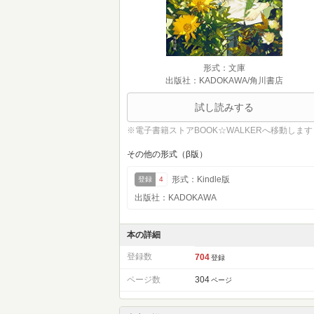
形式：文庫
出版社：KADOKAWA/角川書店
試し読みする
※電子書籍ストアBOOK☆WALKERへ移動します
その他の形式（β版）
形式：Kindle版
登録
4
出版社：KADOKAWA
本の詳細
登録数
704
登録
ページ数
304
ページ