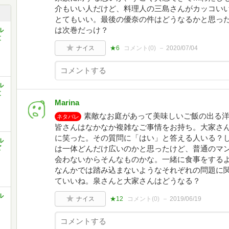
介もいい人だけど、料理人の三島さんがカッコい
とてもいい。最後の優奈の件はどうなるかと思っ
は次巻だっけ？
ル
文
ナイス
★6
コメント(
0
)
2020/07/04
ル
文
Marina
素敵なお庭があって美味しいご飯の出る
ネタバレ
皆さんはなかなか複雑なご事情をお持ち。大家さ
に笑った。その質問に「はい」と答える人いる？
ル
は一体どんだけ広いのかと思ったけど、普通のマ
ズ
会わないからそんなものかな。一緒に食事をする
なんかでは踏み込まないようなそれぞれの問題に
ていいね。泉さんと大家さんはどうなる？
ル
ナイス
★12
コメント(
0
)
2019/06/19