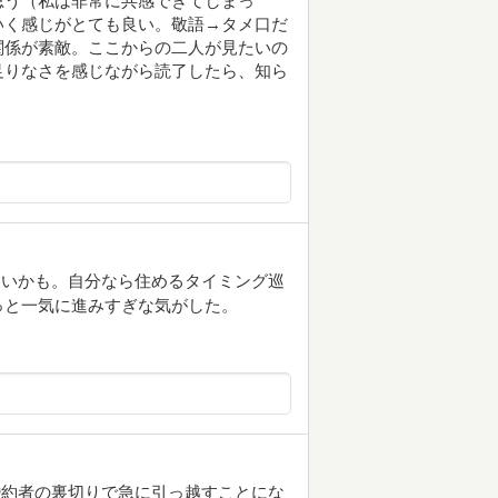
思う（私は非常に共感できてしまっ
いく感じがとても良い。敬語→タメ口だ
関係が素敵。ここからの二人が見たいの
足りなさを感じながら読了したら、知ら
たいかも。自分なら住めるタイミング巡
っと一気に進みすぎな気がした。
婚約者の裏切りで急に引っ越すことにな