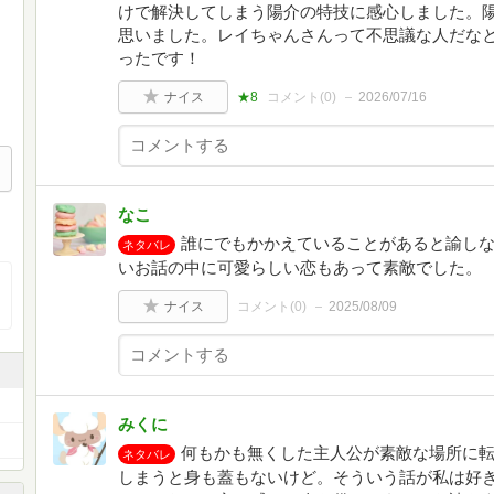
けで解決してしまう陽介の特技に感心しました。
思いました。レイちゃんさんって不思議な人だな
ったです！
ナイス
★8
コメント(
0
)
2026/07/16
なこ
誰にでもかかえていることがあると諭し
ネタバレ
いお話の中に可愛らしい恋もあって素敵でした。
ナイス
コメント(
0
)
2025/08/09
みくに
何もかも無くした主人公が素敵な場所に
ネタバレ
しまうと身も蓋もないけど。そういう話が私は好