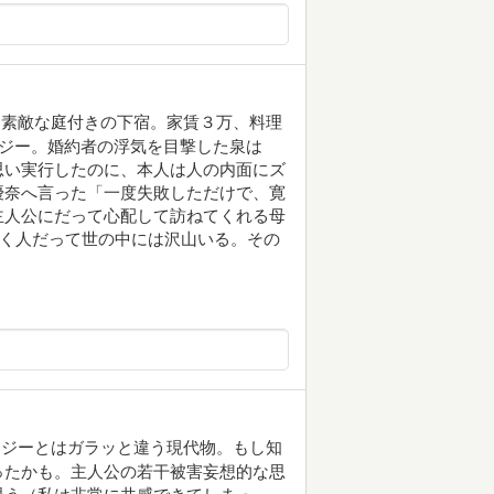
る素敵な庭付きの下宿。家賃３万、料理
タジー。婚約者の浮気を目撃した泉は
思い実行したのに、本人は人の内面にズ
優奈へ言った「一度失敗しただけで、寛
主人公にだって心配して訪ねてくれる母
働く人だって世の中には沢山いる。その
タジーとはガラッと違う現代物。もし知
ったかも。主人公の若干被害妄想的な思