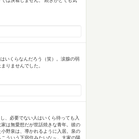
では決着しません。 続きがとても気
賃はいくらなんだろう（笑）。涙腺の弱
止まりませんでした。
るし、必要でない人はいくら待っても入
大家は無愛想だが世話焼きな青年。彼の
た小野泉は、導かれるように入居。泉の
もこういう下宿住みたいな～。大家の陽