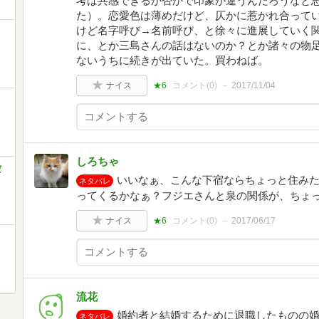
考は共感できるか否かで印象が違うんだろうなと
た）。恋愛色は薄めだけど、仄かに惹かれ合って
けど名字呼び→名前呼び、と徐々に進展していく
に、とか三島さんの話はないのか？とか諸々の物
ないうちに続きが出ていた。買わねば。
ナイス
★6
コメント(
0
)
2017/11/04
しろちゃ
だ
いいなぁ、こんな下宿ならちょっと住み
ネタバレ
ってくるかなぁ？フジエさんと泉の関係が、ちょ
ナイス
★6
コメント(
0
)
2017/06/17
流花
婚約者と結婚するために退職したものの
ネタバレ