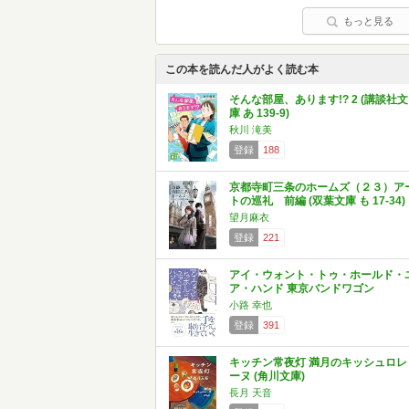
もっと見る
この本を読んだ人がよく読む本
そんな部屋、あります!? 2 (講談社文
庫 あ 139-9)
秋川 滝美
登録
188
京都寺町三条のホームズ（２３）ア
トの巡礼 前編 (双葉文庫 も 17-34)
望月麻衣
登録
221
アイ・ウォント・トゥ・ホールド・
ア・ハンド 東京バンドワゴン
小路 幸也
登録
391
キッチン常夜灯 満月のキッシュロレ
ーヌ (角川文庫)
長月 天音