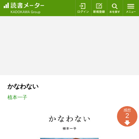
ログイン
新規登録
本を探
かなわない
植本一子
感想
2