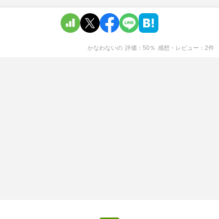
かなわない
の
評価
50
％
感想・レビュー
2
件