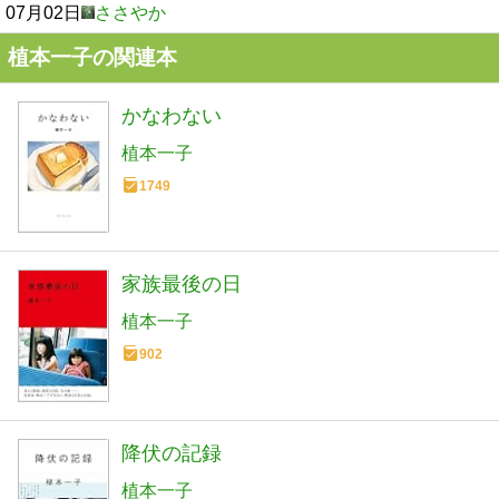
07月02日
ささやか
植本一子の関連本
かなわない
植本一子
1749
家族最後の日
植本一子
902
降伏の記録
植本一子