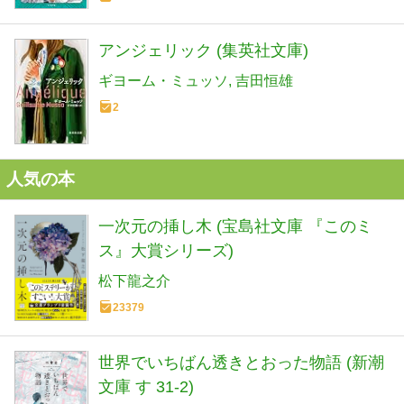
アンジェリック (集英社文庫)
ギヨーム・ミュッソ
吉田恒雄
2
人気の本
一次元の挿し木 (宝島社文庫 『このミ
ス』大賞シリーズ)
松下龍之介
23379
世界でいちばん透きとおった物語 (新潮
文庫 す 31-2)