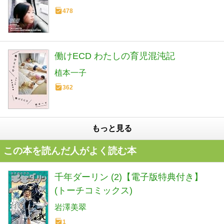
478
働けECD わたしの育児混沌記
植本一子
362
もっと見る
この本を読んだ人がよく読む本
千年ダーリン (2)【電子版特典付き】
(トーチコミックス)
岩澤美翠
1