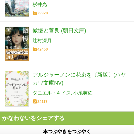
杉井光
29928
傲慢と善良 (朝日文庫)
辻村深月
42450
アルジャーノンに花束を〔新版〕(ハヤ
カワ文庫NV)
ダニエル・キイス
小尾芙佐
24117
かなわないをシェアする
本つぶやきをつぶやく