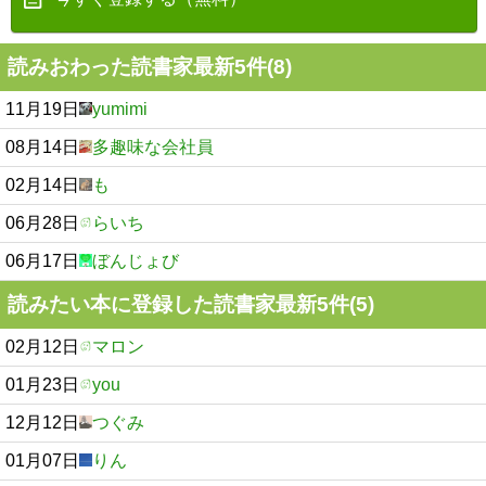
読みおわった読書家最新5件(8)
11月19日
yumimi
08月14日
多趣味な会社員
02月14日
も
06月28日
らいち
06月17日
ぼんじょび
読みたい本に登録した読書家最新5件(5)
02月12日
マロン
01月23日
you
12月12日
つぐみ
01月07日
りん