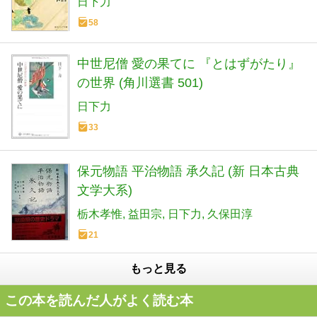
日下力
58
中世尼僧 愛の果てに 『とはずがたり』
の世界 (角川選書 501)
日下力
33
保元物語 平治物語 承久記 (新 日本古典
文学大系)
栃木孝惟
益田宗
日下力
久保田淳
21
もっと見る
この本を読んだ人がよく読む本