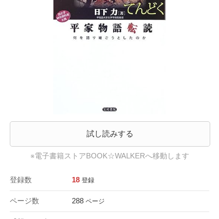
試し読みする
※電子書籍ストアBOOK☆WALKERへ移動します
登録数
18
登録
ページ数
288
ページ