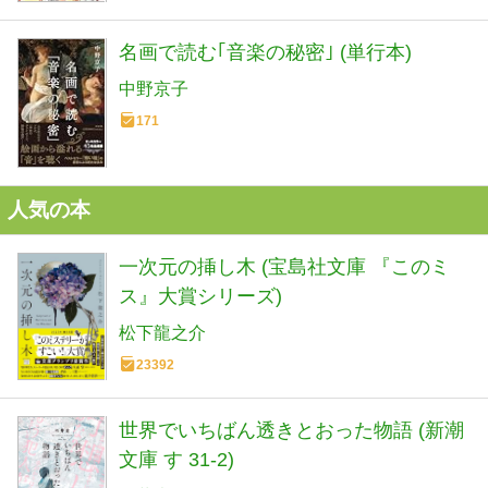
名画で読む｢音楽の秘密｣ (単行本)
中野京子
171
人気の本
一次元の挿し木 (宝島社文庫 『このミ
ス』大賞シリーズ)
松下龍之介
23392
世界でいちばん透きとおった物語 (新潮
文庫 す 31-2)