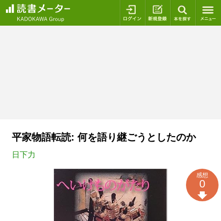
ログイン
新規登録
本を探
平家物語転読: 何を語り継ごうとしたのか
日下力
感想
0