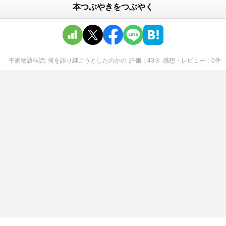
本つぶやきをつぶやく
平家物語転読: 何を語り継ごうとしたのか
の
評価
43
％
感想・レビュー
0
件