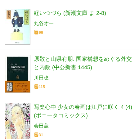
軽いつづら (新潮文庫 ま 2-8)
丸谷才一
96
原敬と山県有朋: 国家構想をめぐる外交
と内政 (中公新書 1445)
川田稔
115
写楽心中 少女の春画は江戸に咲く 4 (4)
(ボニータコミックス)
会田薫
31