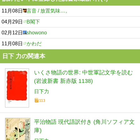
11月08日
言音 / 放置気味…。
04月29日
B閣下
02月12日
showono
11月08日
かわだ
日下 力の関連本
いくさ物語の世界: 中世軍記文学を読む
(岩波新書 新赤版 1138)
日下力
113
平治物語 現代語訳付き (角川ソフィア文
庫)