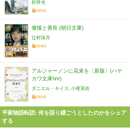
杉井光
29932
傲慢と善良 (朝日文庫)
辻村深月
42463
アルジャーノンに花束を〔新版〕(ハヤ
カワ文庫NV)
ダニエル・キイス
小尾芙佐
24119
平家物語転読: 何を語り継ごうとしたのかをシェア
する