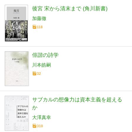
後宮 宋から清末まで (角川新書)
加藤徹
118
俳諧の詩学
川本皓嗣
32
サブカルの想像力は資本主義を超える
か
大澤真幸
310