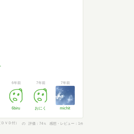
ー
6年前
7年前
7年前
6biru
おにく
michit
（ＤＶＤ付）
の
評価
74
感想・レビュー
1
％
件