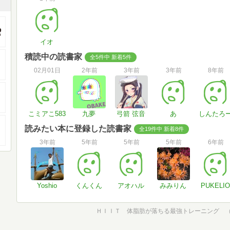
イオ
積読中の読書家
全5件中 新着5件
02月01日
2年前
3年前
3年前
8年前
こミアこ583
九夢
弓箭 弦音
あ
しんたろ
読みたい本に登録した読書家
全19件中 新着8件
3年前
5年前
5年前
5年前
6年前
Yoshio
くんくん
アオハル
みみりん
PUKELIO
ＨＩＩＴ 体脂肪が落ちる最強トレーニング 