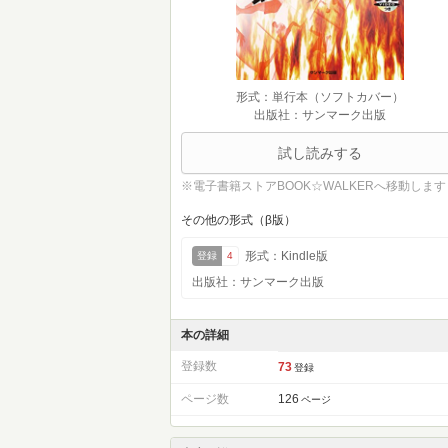
形式：単行本（ソフトカバー）
出版社：サンマーク出版
試し読みする
※電子書籍ストアBOOK☆WALKERへ移動します
その他の形式（β版）
形式：Kindle版
登録
4
出版社：サンマーク出版
本の詳細
登録数
73
登録
ページ数
126
ページ