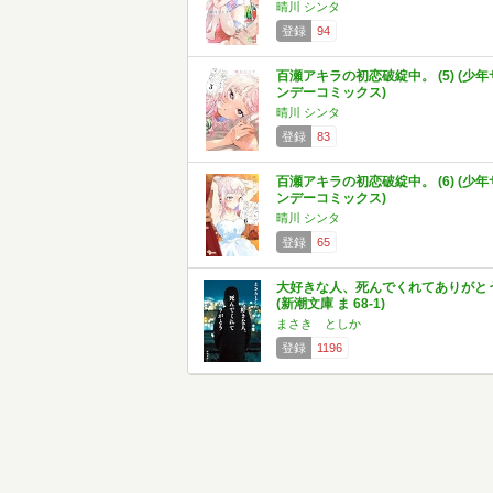
晴川 シンタ
登録
94
百瀬アキラの初恋破綻中。 (5) (少年
ンデーコミックス)
晴川 シンタ
登録
83
百瀬アキラの初恋破綻中。 (6) (少年
ンデーコミックス)
晴川 シンタ
登録
65
大好きな人、死んでくれてありがと
(新潮文庫 ま 68-1)
まさき としか
登録
1196