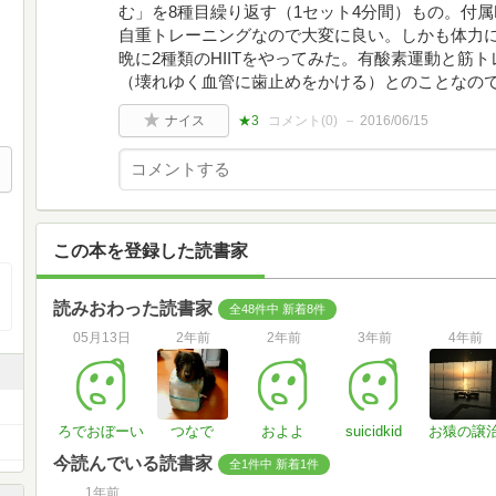
む」を8種目繰り返す（1セット4分間）もの。付属
自重トレーニングなので大変に良い。しかも体力
晩に2種類のHIITをやってみた。有酸素運動と筋
（壊れゆく血管に歯止めをかける）とのことなの
ナイス
★3
コメント(
0
)
2016/06/15
この本を登録した読書家
読みおわった読書家
全48件中 新着8件
05月13日
2年前
2年前
3年前
4年前
ろでおぼーい
つなで
およよ
suicidkid
お猿の譲
今読んでいる読書家
全1件中 新着1件
1年前