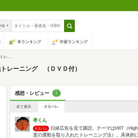
n和書
は
本ランキング
作家ランキング
ＶＤ付）
強トレーニング （ＤＶＤ付）
感想・レビュー
1
全て表示
ネタバレ
孝くん
日経広告を見て購読。テーマはHIIT（High Inte
ネタバレ
度の運動を取り入れたトレーニング法）。具体的に