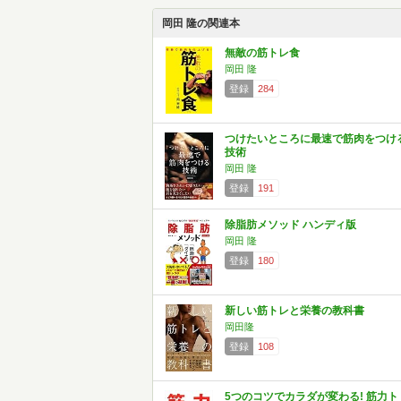
岡田 隆の関連本
無敵の筋トレ食
岡田 隆
登録
284
つけたいところに最速で筋肉をつけ
技術
岡田 隆
登録
191
除脂肪メソッド ハンディ版
岡田 隆
登録
180
新しい筋トレと栄養の教科書
岡田隆
登録
108
5つのコツでカラダが変わる! 筋力ト