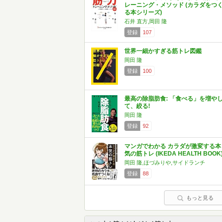
レーニング・メソッド (カラダをつ
る本シリーズ)
石井 直方,岡田 隆
登録
107
世界一細かすぎる筋トレ図鑑
岡田 隆
登録
100
最高の除脂肪食: 「食べる」を増や
て、絞る!
岡田 隆
登録
92
マンガでわかる カラダが激変する本
気の筋トレ (IKEDA HEALTH BOOK
岡田 隆,ほづみりや,サイドランチ
登録
88
もっと見る