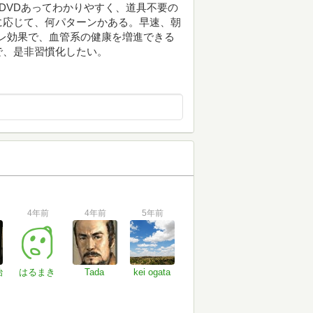
DVDあってわかりやすく、道具不要の
に応じて、何パターンかある。早速、朝
トレ効果で、血管系の健康を増進できる
で、是非習慣化したい。
4年前
4年前
5年前
治
はるまき
Tada
kei ogata