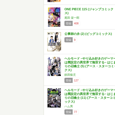
ONE PIECE 115 (ジャンプコミック
ス)
尾田 栄一郎
登録
408
公事師の弁 (2) (ビッグコミックス)
登録
9
ヘルモード ~やり込み好きのゲーマ
は廃設定の異世界で無双する~ はじ
りの召喚士 (5) (アース・スターコミ
クス)
鉄田猿児
登録
127
ヘルモード ~やり込み好きのゲーマ
は廃設定の異世界で無双する~ はじ
りの召喚士 (11) (アース・スターコ
ックス)
ハム男
登録
77