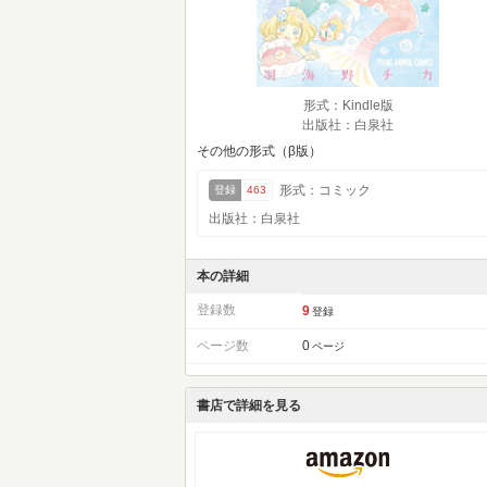
形式：Kindle版
出版社：白泉社
その他の形式（β版）
形式：コミック
登録
463
出版社：白泉社
本の詳細
登録数
9
登録
ページ数
0
ページ
書店で詳細を見る