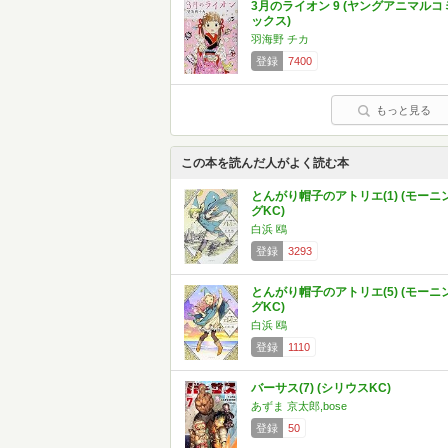
3月のライオン 9 (ヤングアニマルコ
ックス)
羽海野 チカ
登録
7400
もっと見る
この本を読んだ人がよく読む本
とんがり帽子のアトリエ(1) (モーニ
グKC)
白浜 鴎
登録
3293
とんがり帽子のアトリエ(5) (モーニ
グKC)
白浜 鴎
登録
1110
バーサス(7) (シリウスKC)
あずま 京太郎,bose
登録
50