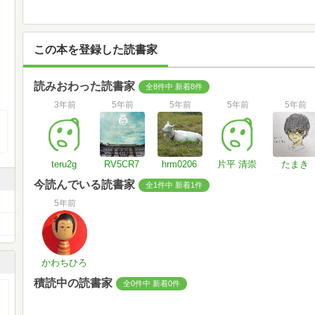
この本を登録した読書家
読みおわった読書家
全8件中 新着8件
3年前
5年前
5年前
5年前
5年前
teru2g
RV5CR7
hrm0206
片平 清崇
たまき
今読んでいる読書家
全1件中 新着1件
5年前
かわちひろ
積読中の読書家
全0件中 新着0件