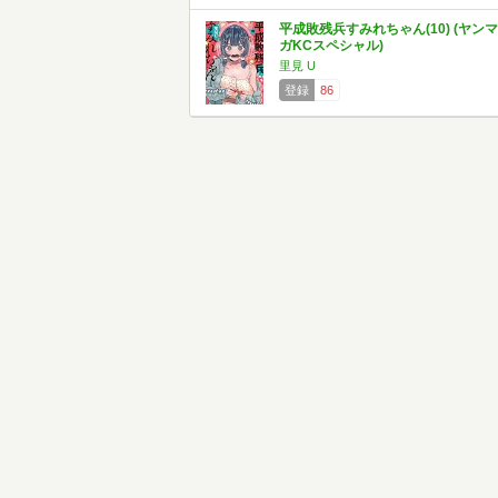
平成敗残兵すみれちゃん(10) (ヤンマ
ガKCスペシャル)
里見 U
登録
86