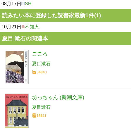
08月17日
SH
読みたい本に登録した読書家最新1件(1)
10月21日
不知火
夏目 漱石の関連本
こころ
夏目漱石
34843
坊っちゃん (新潮文庫)
夏目漱石
16611