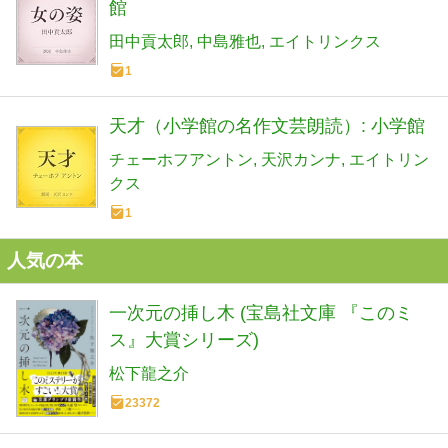
館
田中貢太郎
中島雅也
エイトリンクス
1
天才（小学館の名作文芸朗読）: 小学館
チェーホフアントン
天沢カンナ
エイトリン
クス
1
人気の本
一次元の挿し木 (宝島社文庫 『このミ
ス』大賞シリーズ)
松下龍之介
23372