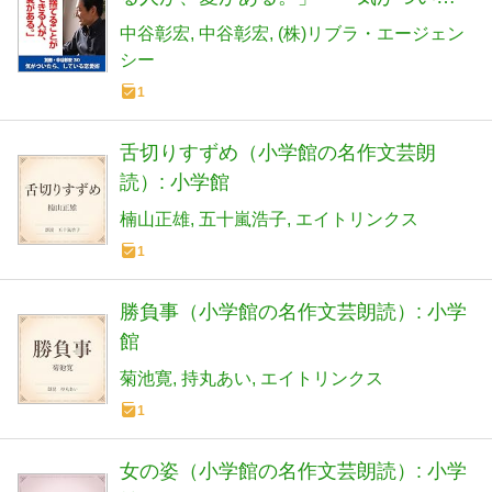
ら、している恋愛術
中谷彰宏
中谷彰宏
(株)リブラ・エージェン
シー
1
舌切りすずめ（小学館の名作文芸朗
読）: 小学館
楠山正雄
五十嵐浩子
エイトリンクス
1
勝負事（小学館の名作文芸朗読）: 小学
館
菊池寛
持丸あい
エイトリンクス
1
女の姿（小学館の名作文芸朗読）: 小学