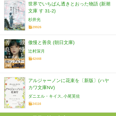
世界でいちばん透きとおった物語 (新潮
文庫 す 31-2)
杉井光
29926
傲慢と善良 (朝日文庫)
辻村深月
42448
アルジャーノンに花束を〔新版〕(ハヤ
カワ文庫NV)
ダニエル・キイス
小尾芙佐
24116