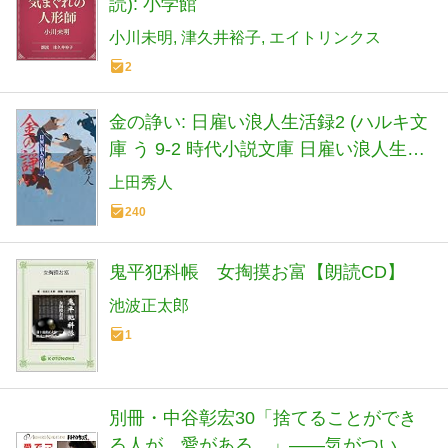
読): 小学館
小川未明
津久井裕子
エイトリンクス
2
金の諍い: 日雇い浪人生活録2 (ハルキ文
庫 う 9-2 時代小説文庫 日雇い浪人生活
録 2)
上田秀人
240
鬼平犯科帳 女掏摸お富【朗読CD】
池波正太郎
1
別冊・中谷彰宏30「捨てることができ
る人が、愛がある。」――気がついた