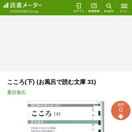
ログイン
新規登録
本を探
こころ(下) (お風呂で読む文庫 31)
夏目漱石
感想
0