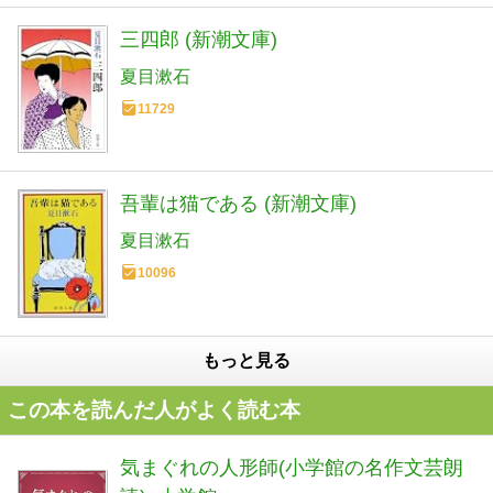
三四郎 (新潮文庫)
夏目漱石
11729
吾輩は猫である (新潮文庫)
夏目漱石
10096
もっと見る
この本を読んだ人がよく読む本
気まぐれの人形師(小学館の名作文芸朗