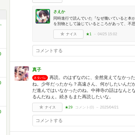
さえか
同時進行で読んでいた『なぜ働いていると本
を別物として論じているところがあって、不
-
ナイス
★1
04/25 15:02
)
真子
再読。のはずなのに、全然覚えてなかっ
ネタバレ
)
ね。少年だったから？高遠さん、何がしたいんだ
だ進んではいなかったのね。中禅寺の話はなんと
るんだねぇ。続きもまた再読したいな。
ナイス
★29
コメント(
0
)
2025/04/21
)