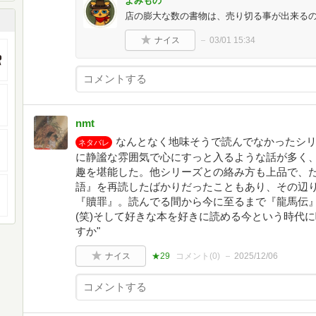
よみもの
店の膨大な数の書物は、売り切る事が出来る
ナイス
03/01 15:34
nmt
なんとなく地味そうで読んでなかったシ
ネタバレ
に静謐な雰囲気で心にすっと入るような話が多く
趣を堪能した。他シリーズとの絡み方も上品で、
語』を再読したばかりだったこともあり、その辺
『贖罪』。読んでる間から今に至るまで『龍馬伝
(笑)そして好きな本を好きに読める今という時代に
すか"
ナイス
★29
コメント(
0
)
2025/12/06