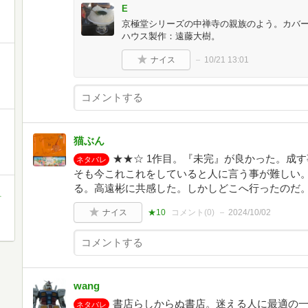
E
京極堂シリーズの中禅寺の親族のよう。カバーデザイ
ハウス製作：遠藤大樹。
ナイス
10/21 13:01
猫ぶん
★★☆ 1作目。『未完』が良かった。成
ネタバレ
そも今これこれをしていると人に言う事が難しい
る。高遠彬に共感した。しかしどこへ行ったのだ
町
ナイス
★10
コメント(
0
)
2024/10/02
wang
書店らしからぬ書店。迷える人に最適の一
ネタバレ