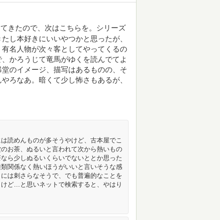
ってきたので、次はこちらを。シリーズ
きたし本好きにいいやつかと思ったが、
。有名人物が次々客としてやってくるの
で、かろうじて竜馬がゆくを読んでてよ
弔堂のイメージ、描写はあるものの、そ
んやろなあ。暗くて少し怖さもあるが、
には読めんものが多そうやけど、古本屋でこ
堂のお茶、ぬるいと言われて次から熱いもの
茶なら少しぬるいくらいでないととか思った
種類関係なく熱いほうがいいと言いそうな感
きには刺さらなそうで、でも普遍的なことを
うけど…と思いネットで検索すると、やはり