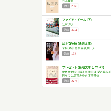
村上春樹
登録
2966
ファイア・ドーム (下)
辻村 深月
登録
3911
絵本百物語 (角川文庫)
京極 夏彦,竹原 春泉,桃山人
登録
123
プレゼント (新潮文庫 し 21-71)
伊坂幸太郎,江國香織,恩田陸,梨木香歩,
田そのこ,宮部みゆき,米澤穂信
登録
2778