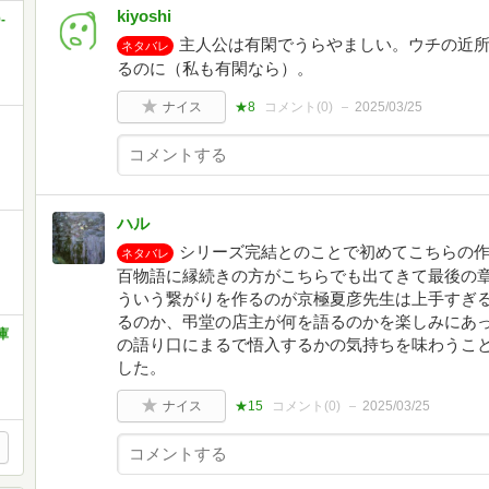
kiyoshi
-
主人公は有閑でうらやましい。ウチの近
ネタバレ
るのに（私も有閑なら）。
ナイス
★8
コメント(
0
)
2025/03/25
ハル
シリーズ完結とのことで初めてこちらの作
ネタバレ
百物語に縁続きの方がこちらでも出てきて最後の
ういう繋がりを作るのが京極夏彦先生は上手すぎる
るのか、弔堂の店主が何を語るのかを楽しみにあっ
庫
の語り口にまるで悟入するかの気持ちを味わうこ
した。
ナイス
★15
コメント(
0
)
2025/03/25