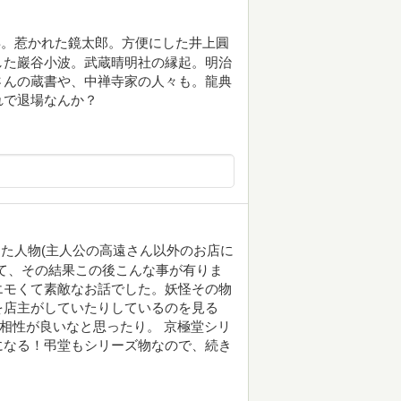
年。惹かれた鏡太郎。方便にした井上圓
した巖谷小波。武蔵晴明社の縁起。明治
さんの蔵書や、中禅寺家の人々も。龍典
れで退場なんか？
た人物(主人公の高遠さん以外のお店に
て、その結果この後こんな事が有りま
エモくて素敵なお話でした。妖怪その物
を店主がしていたりしているのを見る
は相性が良いなと思ったり。 京極堂シリ
になる！弔堂もシリーズ物なので、続き