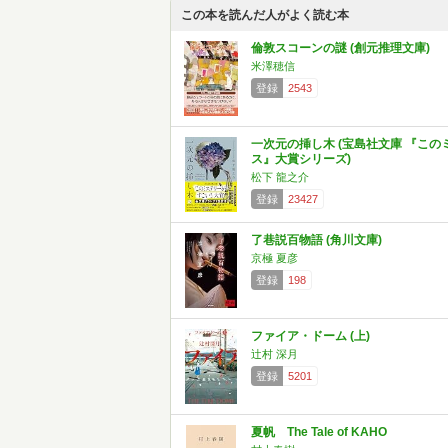
この本を読んだ人がよく読む本
倫敦スコーンの謎 (創元推理文庫)
米澤穂信
登録
2543
一次元の挿し木 (宝島社文庫 『この
ス』大賞シリーズ)
松下 龍之介
登録
23427
了巷説百物語 (角川文庫)
京極 夏彦
登録
198
ファイア・ドーム (上)
辻村 深月
登録
5201
夏帆 The Tale of KAHO