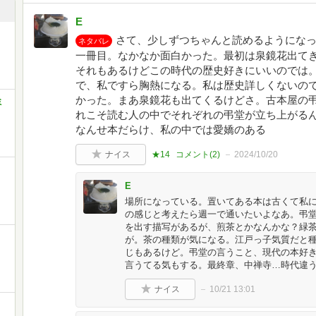
E
さて、少しずつちゃんと読めるようにな
ネタバレ
一冊目。なかなか面白かった。最初は泉鏡花出て
それもあるけどこの時代の歴史好きにいいのでは
で、私ですら胸熱になる。私は歴史詳しくないの
かった。まあ泉鏡花も出てくるけどさ。古本屋の
ミ
れこそ読む人の中でそれぞれの弔堂が立ち上がる
なんせ本だらけ、私の中では愛嬌のある
ナイス
★14
コメント(
2
)
2024/10/20
E
場所になっている。置いてある本は古くて私
の感じと考えたら週一で通いたいよなあ。弔
を出す描写があるが、煎茶とかなんかな？緑
が。茶の種類が気になる。江戸っ子気質だと
じもあるけど。弔堂の言うこと、現代の本好
言うてる気もする。最終章、中禅寺…時代違
ナイス
10/21 13:01