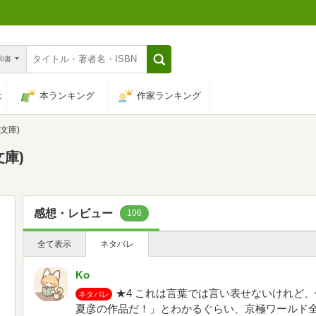
n和書
は
本ランキング
作家ランキング
文庫)
文庫)
感想・レビュー
106
全て表示
ネタバレ
Ko
★4 これは言葉では言い表せないけれど
ネタバレ
夏彦の作品だ！」とわかるぐらい、京極ワールド