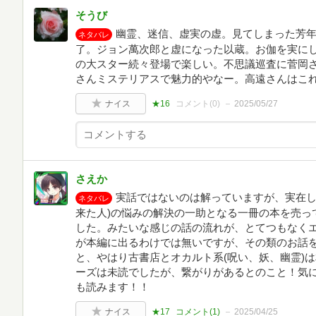
そうび
幽霊、迷信、虚実の虚。見てしまった芳
ネタバレ
了。ジョン萬次郎と虚になった以蔵。お伽を実に
の大スター続々登場で楽しい。不思議巡査に菅岡
さんミステリアスで魅力的やなー。高遠さんはこ
ナイス
★16
コメント(
0
)
2025/05/27
さえか
実話ではないのは解っていますが、実在し
ネタバレ
来た人)の悩みの解決の一助となる一冊の本を売っ
した。みたいな感じの話の流れが、とてつもなく
が本編に出るわけでは無いですが、その類のお話
と、やはり古書店とオカルト系(呪い、妖、幽霊)
ーズは未読でしたが、繋がりがあるとのこと！気
も読みます！！
ナイス
★17
コメント(
1
)
2025/04/25