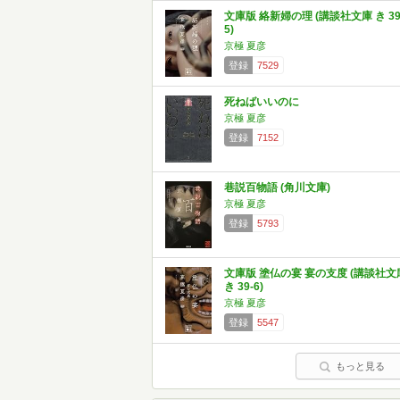
文庫版 絡新婦の理 (講談社文庫 き 39
5)
京極 夏彦
登録
7529
死ねばいいのに
京極 夏彦
登録
7152
巷説百物語 (角川文庫)
京極 夏彦
登録
5793
文庫版 塗仏の宴 宴の支度 (講談社文
き 39-6)
京極 夏彦
登録
5547
もっと見る