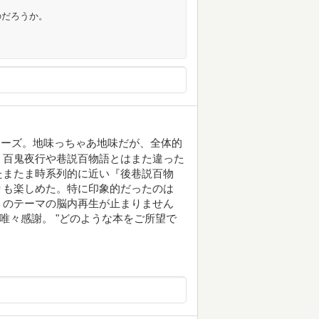
のだろうか。
リーズ。地味っちゃあ地味だが、全体的
、百鬼夜行や巷説百物語とはまた違った
たまたま時系列的に近い『後巷説百物
りも楽しめた。特に印象的だったのは
』のテーマの脳内再生が止まりません
唯々感謝。 "どのような本をご所望で