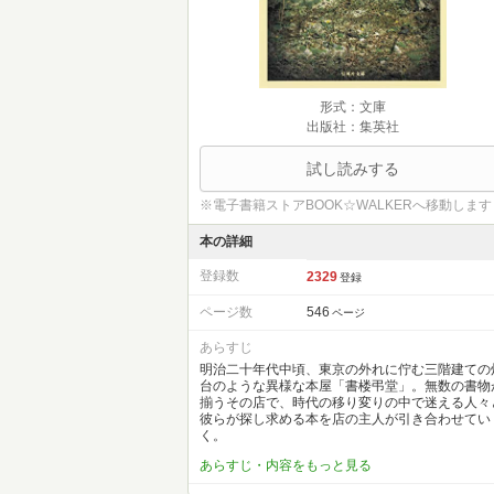
形式：文庫
出版社：集英社
試し読みする
※電子書籍ストアBOOK☆WALKERへ移動します
本の詳細
登録数
2329
登録
ページ数
546
ページ
あらすじ
明治二十年代中頃、東京の外れに佇む三階建ての
台のような異様な本屋「書楼弔堂」。無数の書物
揃うその店で、時代の移り変りの中で迷える人々
彼らが探し求める本を店の主人が引き合わせてい
く。
あらすじ・内容をもっと見る