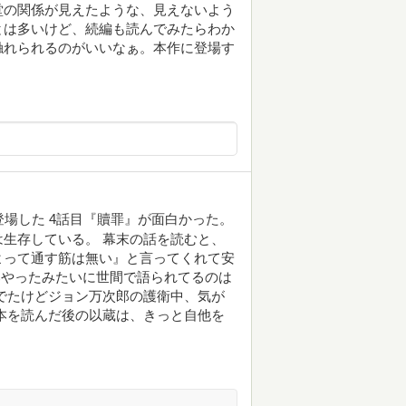
堂の関係が見えたような、見えないよう
とは多いけど、続編も読んでみたらわか
触れられるのがいいなぁ。本作に登場す
登場した 4話目『贖罪』が面白かった。
生存している。 幕末の話を読むと、
よって通す筋は無い』と言ってくれて安
部やったみたいに世間で語られてるのは
でたけどジョン万次郎の護衛中、気が
本を読んだ後の以蔵は、きっと自他を