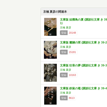
京極 夏彦の関連本
文庫版 姑獲鳥の夏 (講談社文庫 き 39
1)
京極 夏彦
登録
20148
文庫版 魍魎の匣 (講談社文庫 き 39-2
京極 夏彦
登録
15181
文庫版 狂骨の夢 (講談社文庫 き 39-3
京極 夏彦
登録
10163
文庫版 鉄鼠の檻 (講談社文庫 き 39-4
京極 夏彦
登録
8613