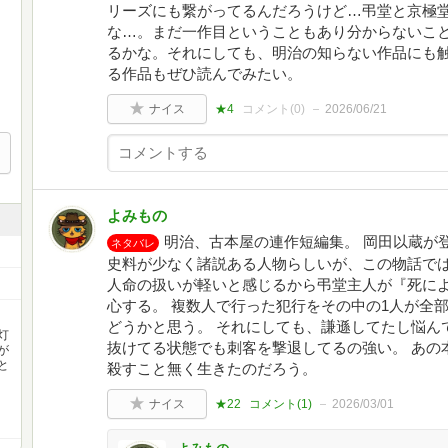
リーズにも繋がってるんだろうけど…弔堂と京極
な…。まだ一作目ということもあり分からないこ
るかな。それにしても、明治の知らない作品にも
る作品もぜひ読んでみたい。
ナイス
★4
コメント(
0
)
2026/06/21
よみもの
明治、古本屋の連作短編集。 岡田以蔵が
ネタバレ
史料が少なく諸説ある人物らしいが、この物話では
人命の扱いが軽いと感じるから弔堂主人が『死に
心する。 複数人で行った犯行をその中の1人が全
どうかと思う。 それにしても、謙遜してたし悩ん
灯
抜けてる状態でも刺客を撃退してるの強い。 あの
が
と
殺すこと無く生きたのだろう。
ナイス
★22
コメント(
1
)
2026/03/01