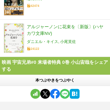
42474
アルジャーノンに花束を〔新版〕(ハヤ
カワ文庫NV)
ダニエル・キイス
小尾芙佐
24122
映画 宇宙兄弟#0 来場者特典 0巻 小山宙哉をシェア
する
本つぶやきをつぶやく