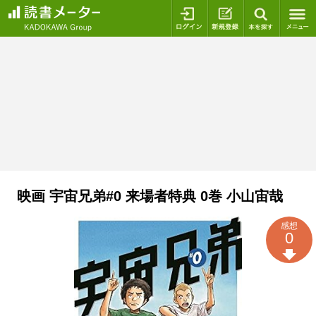
ログイン
新規登録
本を探
映画 宇宙兄弟#0 来場者特典 0巻 小山宙哉
感想
0