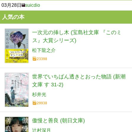
03月28日
suicdio
人気の本
一次元の挿し木 (宝島社文庫 『このミ
ス』大賞シリーズ)
松下龍之介
23398
世界でいちばん透きとおった物語 (新潮
文庫 す 31-2)
杉井光
29938
傲慢と善良 (朝日文庫)
辻村深月