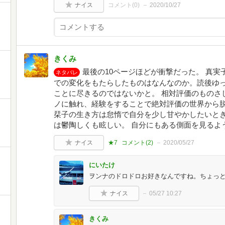
ナイス
コメント(
0
)
2020/10/27
きくみ
最後の10ページほどが衝撃だった。 真実
ネタバレ
での変化をもたらしたものはなんなのか。読後ゆ
ことに尽きるのではないかと。 相対評価のものさ
ノに触れ、経験をすることで絶対評価の世界から
栞子の生き方は怠惰で自分を少し甘やかしたいとき
は鬱陶しくも眩しい。 自分にもある側面を見るよ
ナイス
★7
コメント(
2
)
2020/05/27
にいたけ
ヲンナのドロドロお好きなんですね。ちょっと
ナイス
05/27 10:27
きくみ