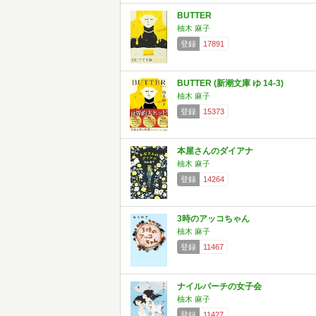
BUTTER
柚木 麻子
登録
17891
BUTTER (新潮文庫 ゆ 14-3)
柚木 麻子
登録
15373
本屋さんのダイアナ
柚木 麻子
登録
14264
3時のアッコちゃん
柚木 麻子
登録
11467
ナイルパーチの女子会
柚木 麻子
登録
11427