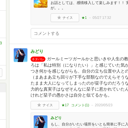
お話としては、感情移入して楽しみます！！ 
が。。。
ナイス
★1
05/27 17:32
)
みどり
ガールミーツガールかと思いきや人生の
ネタバレ
ろは「私は特別（になりたい）」と感じていた気
つき何かを感じながらも、自分の立ち位置や人と
（まあまあ立ち回りが下手な部類なのでえらそう
たまま大人になってしまったのが栞子なのだろう
力的な真実子はなぜそんなに栞子に惹かれていた
けれど栞子の愚かさは自分と似てるかも。
ナイス
★17
コメント(
1
)
2020/05/23
みどり
もし、自分がいたい場所をいとも簡単に手に