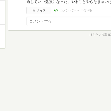
通していい勉強になった。やることやらなきゃい
ナイス
★5
コメント(
0
)
日付不明
けむたい後輩 (