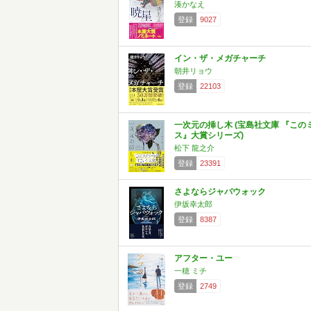
湊かなえ
登録
9027
イン・ザ・メガチャーチ
朝井リョウ
登録
22103
一次元の挿し木 (宝島社文庫 『この
ス』大賞シリーズ)
松下 龍之介
登録
23391
さよならジャバウォック
伊坂幸太郎
登録
8387
アフター・ユー
一穂 ミチ
登録
2749