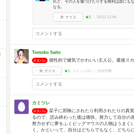
れど、その人を傷つけたりする権利は誰にも
なる。
ナイス
★2
05/23 22:48
Tomoko Saito
ミ
個性的で健気でかわいい主人公。最後ス
ネタバレ
ナイス
★1
コメント(
0
)
日付不明
カミツレ
栞子に邪険にされたり利用されたりの真
ネタバレ
るので、読み終わった後は痛快。努力して自分の
努力せずに夢をふくビッグマウスの人物はうまく
く。かといって、自分はどちらでもなく、どちら