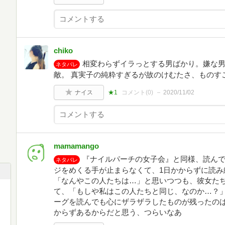
chiko
相変わらずイラっとする男ばかり。嫌な
ネタバレ
敵。 真実子の純粋すぎるが故のけむたさ、ものす
ナイス
★1
コメント(
0
)
2020/11/02
mamamango
『ナイルパーチの女子会』と同様、読ん
ネタバレ
ジをめくる手が止まらなくて、1日かからずに読み
「なんやこの人たちは…」と思いつつも、彼女た
て、「もしや私はこの人たちと同じ、なのか…？」
ーグを読んでも心にザラザラしたものが残ったの
からずあるからだと思う、つらいなあ