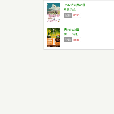
アルプス席の母
早見 和真
登録
8658
失われた貌
櫻田 智也
登録
8883