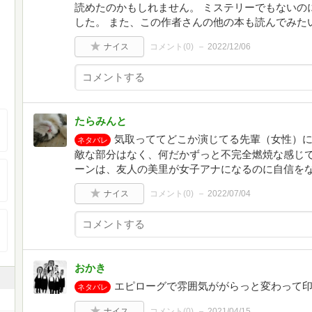
読めたのかもしれません。 ミステリーでもないの
した。 また、この作者さんの他の本も読んでみた
ナイス
コメント(
0
)
2022/12/06
たらみんと
気取っててどこか演じてる先輩（女性）
ネタバレ
敵な部分はなく、何だかずっと不完全燃焼な感じで
ーンは、友人の美里が女子アナになるのに自信を
ナイス
コメント(
0
)
2022/07/04
おかき
エピローグで雰囲気ががらっと変わって
ネタバレ
ナイス
コメント(
0
)
2021/04/15