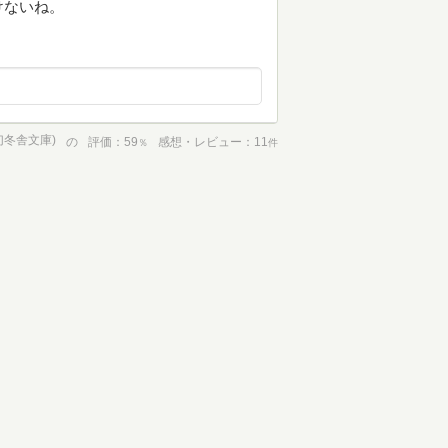
けないね。
幻冬舎文庫)
の
評価
59
感想・レビュー
11
％
件