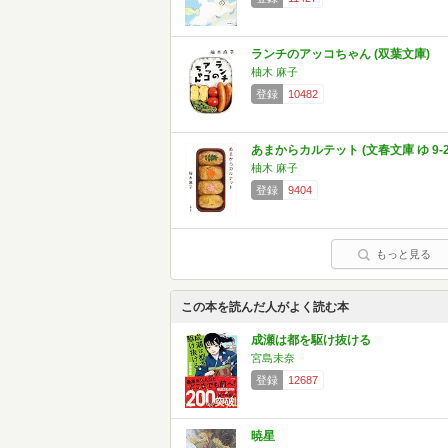
ランチのアッコちゃん (双葉文庫)
柚木 麻子
登録
10482
あまからカルテット (文春文庫 ゆ 9-2
柚木 麻子
登録
9404
もっと見る
この本を読んだ人がよく読む本
成瀬は都を駆け抜ける
宮島未奈
登録
12687
暁星