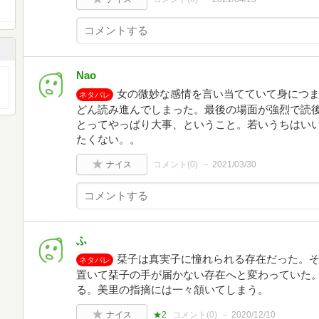
Nao
女の微妙な感情を言い当てていて身につ
ネタバレ
どん読み進んでしまった。最後の場面が強烈で読
とってやっぱり大事、ということ。若いうちはい
たくない。。
ナイス
コメント(
0
)
2021/03/30
ふ
栞子は真実子に憧れられる存在だった。
ネタバレ
置いて栞子の手が届かない存在へと変わっていた
る。美里の指摘には一々頷いてしまう。
ナイス
★2
コメント(
0
)
2020/12/10