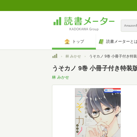
Amazo
トップ
読書メーターと
トップ
林 みかせ
うそカノ 9巻 小冊子付き特装版 (花とゆめコ
うそカノ 9巻 小冊子付き特装版
林 みかせ