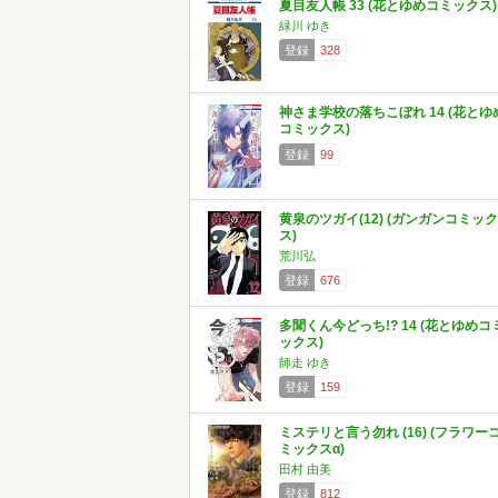
夏目友人帳 33 (花とゆめコミックス)
緑川 ゆき
登録
328
神さま学校の落ちこぼれ 14 (花とゆ
コミックス)
登録
99
黄泉のツガイ(12) (ガンガンコミック
ス)
荒川弘
登録
676
多聞くん今どっち!? 14 (花とゆめコ
ックス)
師走 ゆき
登録
159
ミステリと言う勿れ (16) (フラワー
ミックスα)
田村 由美
登録
812