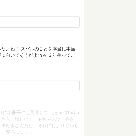
たよね！ スバルのことを本当に本当
に向いてそうだよねｗ ３年生ってこ
に小冊子には見逃していたdx2015年5
てさらに嬉しい！トモちゃんは「好き」
の事好きなんだし、それに何よりお姉ち
よ。安心しなよ！