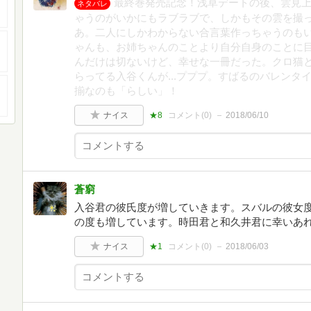
最終巻発売記念！浅草デートの後、雲見
ネタバレ
ゃうのがいかにもラブラブで、しかもその雲を撮
あ。二人にしかわからない合言葉作っちゃうのも
ゃんも、お姉ちゃんのことより自分自身のことに
んだけは切ないけど、幸せな一冊だった。クロ猫
らってる入谷くんが...プププ。すばるのバレン
揃なのも「らしい」！
ナイス
★8
コメント(
0
)
2018/06/10
蒼窮
入谷君の彼氏度が増していきます。スバルの彼女
の度も増しています。時田君と和久井君に幸いあ
ナイス
★1
コメント(
0
)
2018/06/03