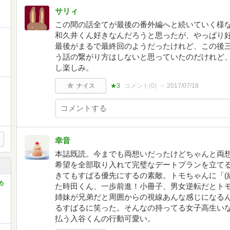
サリィ
この間の話全てが最後の番外編へと続いていく様
和久井くん好きなんだろうと思ったが、やっぱり
最後がまるで最終回のようだったけれど、この後
う話の繋がり方はしないと思っていたのだけれど
し楽しみ。
ナイス
★3
コメント(
0
)
2017/07/18
幸音
本誌既読。今までも両想いだったけどちゃんと両
希望を全部取り入れて完璧なデートプランを立て
きてもすばる優先にするの素敵。トモちゃんに「(
め
た時田くん、一歩前進！小冊子、男女逆転だとト
姉妹が兄弟だと周囲からの視線あんな感じになる
るすばるに笑った。そんなの持ってる女子高生い
払う入谷くんの行動可愛い。