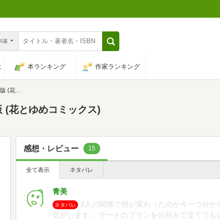
n和書
は
本ランキング
作家ランキング
ミックス)
 (花とゆめコミックス)
感想・レビュー
15
全て表示
ネタバレ
青美
2人の関係で何が変わったのか今一つ分か
ネタバレ
気がします。 デートのプランを分刻みで立てても