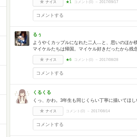
ナイス
★1
コメント(
0
)
2017/09/17
るぅ
ようやくカップルになれた二人…と、思いのほか
マイケルたちは帰国。マイケル好きだったから残
ナイス
★6
コメント(
0
)
2017/08/28
くるくる
くっ、かわ。3年生も同じくらい丁寧に描いてほし
ナイス
コメント(
0
)
2017/08/14