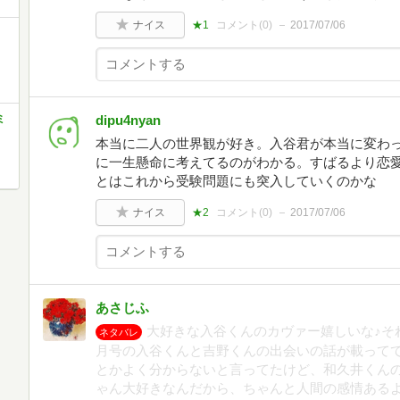
ナイス
★1
コメント(
0
)
2017/07/06
ミ
dipu4nyan
本当に二人の世界観が好き。入谷君が本当に変わっ
に一生懸命に考えてるのがわかる。すばるより恋愛
とはこれから受験問題にも突入していくのかな
ナイス
★2
コメント(
0
)
2017/07/06
あさじふ
大好きな入谷くんのカヴァー嬉しいな♪それ
ネタバレ
月号の入谷くんと吉野くんの出会いの話が載って
とかよく分からないと言ってたけど、和久井くん
ゃん大好きなんだから、ちゃんと人間の感情ある