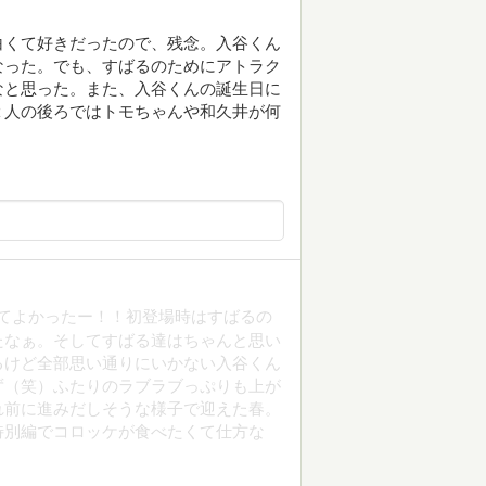
白くて好きだったので、残念。入谷くん
なった。でも、すばるのためにアトラク
なと思った。また、入谷くんの誕生日に
２人の後ろではトモちゃんや和久井が何
。
てよかったー！！初登場時はすばるの
たなぁ。そしてすばる達はちゃんと思い
るけど全部思い通りにいかない入谷くん
ず（笑）ふたりのラブラブっぷりも上が
れ前に進みだしそうな様子で迎えた春。
特別編でコロッケが食べたくて仕方な