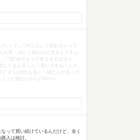
いたくて…♡///二人して照れちゃって
谷くんの手…当たり前だけど大きくてキュ
ら…♡笑*何でもって答えるすばるも
到着してる入谷くん♡早いですね！にド
 ˆoˆ )⊃30分も長く一緒にいれるって
ょっと切ないから(T0T)>>
になって買い続けているんだけど、全く
の購入は検討。