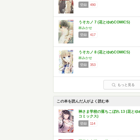
登録
490
うそカノ 7 (花とゆめCOMICS)
林みかせ
登録
417
うそカノ 8 (花とゆめCOMICS)
林みかせ
登録
353
もっと見る
この本を読んだ人がよく読む本
神さま学校の落ちこぼれ 13 (花とゆ
コミックス)
登録
114