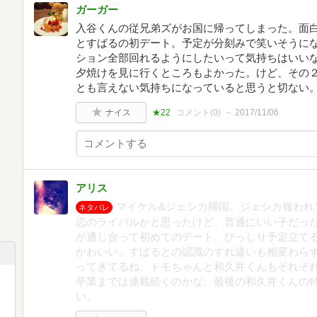
ガーガー
入谷くんの従兄弟ズがお国に帰ってしまった。面
とすばるの初デート。予定が分刻みで笑いそうに
ション全部回れるようにしたいって気持ちはいい
夕焼けを見に行くところもよかった。けど、その
とも言えない気持ちになっていると思うと切ない
ナイス
★22
コメント(
0
)
2017/11/06
アリス
マイケル&ジェシカ帰国。ジェシカ報われ
ネタバレ
恋のライバルかと思ったけど、普通にいい子だっ
が通じ合って初めてのデート。びっしり予定立て
かわいい。すばるとの認識のすれ違いも相変わら
ってきてるね。トモちゃんと和久井くんもそれぞ
卒業までは連載続くのかな。最後の和久井くんの
い。