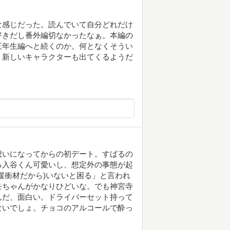
な感じだった。読んでいて自分どれだけ
好きだし番外編切なかったなぁ。本編の
三年生編へと続くのか。何となくそうい
、新しいキャラクターも出てくるようだ
想いになってからの初デート。すばるの
る入谷くん可愛いし、想定外の事態が起
緩衝材だから)いないと困る」と言われ
モちゃんがかなりひどいな。でも神宮寺
んだ、面白い。ドライバーセット持って
ないでしょ。チョコのアルコールで酔っ