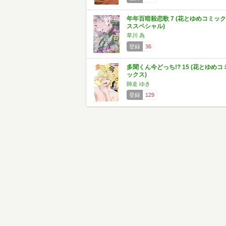
年年百暗殺恋歌 7 (花とゆめコミック
ススペシャル)
草川 為
登録
36
多聞くん今どっち!? 15 (花とゆめコ
ックス)
師走 ゆき
登録
129