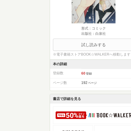
形式：コミック
出版社：白泉社
試し読みする
※電子書籍ストアBOOK☆WALKERへ移動します
本の詳細
登録数
60
登録
ページ数
192
ページ
書店で詳細を見る