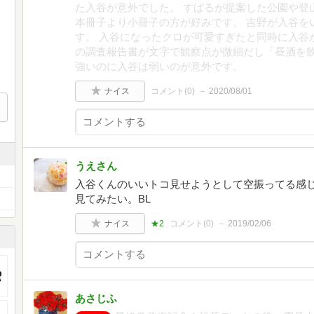
た入谷が意外でした。 すばるが提案した公園や登
本冊子より小冊子の方が好みです。 吉野が入谷を
す。 入谷になったクロが可愛すぎたと同時に入谷
の調査報告書が文字で観察点が微細だし「昼酒を飲
強いのに入谷は弱いのが意外です。
ナイス
コメント(
0
)
2020/08/01
うえさん
入谷くんのいいトコ見せようとして空振ってる感
見てみたい。BL
ナイス
★2
コメント(
0
)
2019/02/06
あさじふ