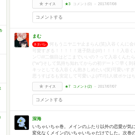
ナイス
★3
コメント(
0
)
2017/07/08
め
まむ
何もうニヤニヤ止まらん(笑)入谷くんに会
ネタバレ
可愛すぎる！！！！！迷子防止(///)！！！！入
ン♡///二個目はどこまでいいの？って入谷くんた
(^w^)そして気持ち知れてからの初デート♡早く
キッとしてる入谷くん抱きしめたい(笑)可愛いすぎ⊂(
思うすばるも安定して可愛いよ(//∇//)1人彼ポケはち
ナイス
★7
コメント(
2
)
2017/07/07
ミ
コ
深海
いちゃいちゃ巻。メインのふたり以外の恋愛が気
変化なくメインのいちゃいちゃだけでした。次巻