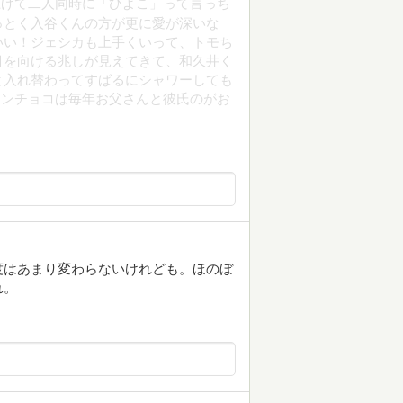
上げて二人同時に「ひよこ」って言っち
っとく入谷くんの方が更に愛が深いな
いい！ジェシカも上手くいって、トモち
目を向ける兆しが見えてきて、和久井く
と入れ替わってすばるにシャワーしても
タインチョコは毎年お父さんと彼氏のがお
度はあまり変わらないけれども。ほのぼ
れ。