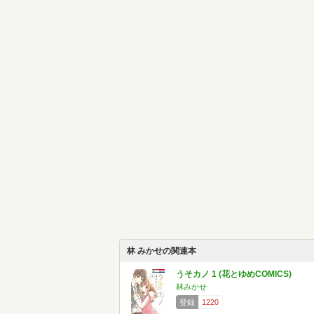
林 みかせの関連本
うそカノ 1 (花とゆめCOMICS)
林みかせ
登録
1220