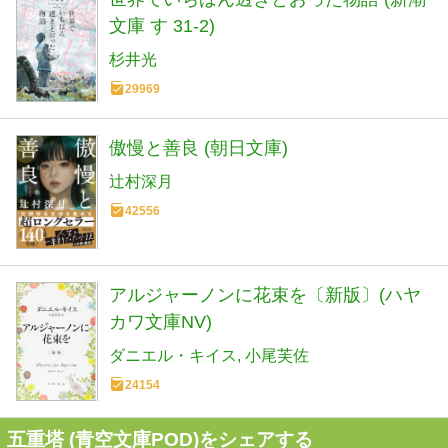
文庫 す 31-2)
杉井光
29969
傲慢と善良 (朝日文庫)
辻村深月
42556
アルジャーノンに花束を〔新版〕(ハヤ
カワ文庫NV)
ダニエル・キイス
小尾芙佐
24154
五重塔 (青空文庫POD)をシェアする