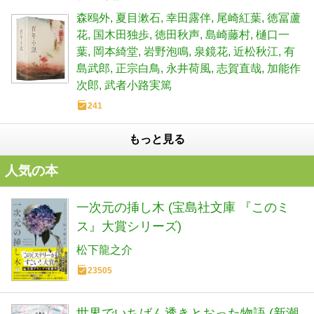
森鴎外
夏目漱石
幸田露伴
尾崎紅葉
徳冨蘆
花
国木田独歩
徳田秋声
島崎藤村
樋口一
葉
岡本綺堂
岩野泡鳴
泉鏡花
近松秋江
有
島武郎
正宗白鳥
永井荷風
志賀直哉
加能作
次郎
武者小路実篤
241
もっと見る
人気の本
一次元の挿し木 (宝島社文庫 『このミ
ス』大賞シリーズ)
松下龍之介
23505
世界でいちばん透きとおった物語 (新潮