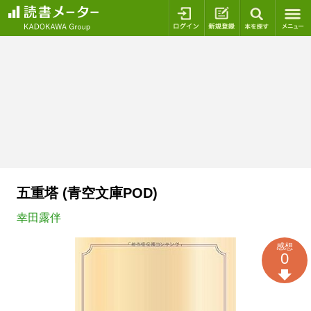
ログイン
新規登録
本を探
五重塔 (青空文庫POD)
幸田露伴
感想
0