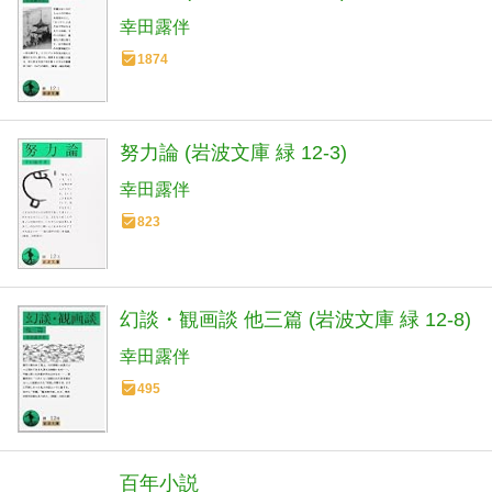
幸田露伴
1874
努力論 (岩波文庫 緑 12-3)
幸田露伴
823
幻談・観画談 他三篇 (岩波文庫 緑 12-8)
幸田露伴
495
百年小説