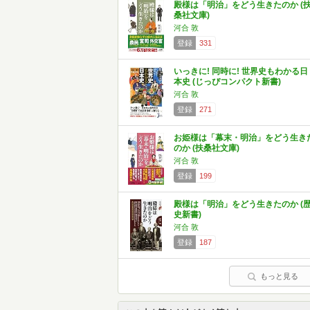
殿様は「明治」をどう生きたのか (
桑社文庫)
河合 敦
登録
331
いっきに! 同時に! 世界史もわかる日
本史 (じっぴコンパクト新書)
河合 敦
登録
271
お姫様は「幕末・明治」をどう生き
のか (扶桑社文庫)
河合 敦
登録
199
殿様は「明治」をどう生きたのか (
史新書)
河合 敦
登録
187
もっと見る