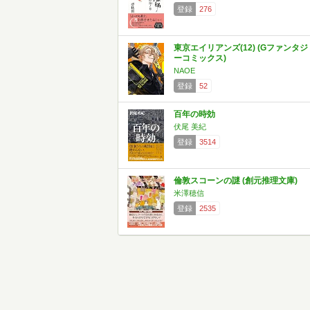
登録
276
東京エイリアンズ(12) (Gファンタジ
ーコミックス)
NAOE
登録
52
百年の時効
伏尾 美紀
登録
3514
倫敦スコーンの謎 (創元推理文庫)
米澤穂信
登録
2535