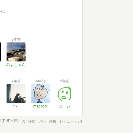
せん
9年前
みよちゃん
4年前
6年前
6年前
tiki
macoco
ユージ
(PHP文庫)
の
評価
74
感想・レビュー
3
％
件