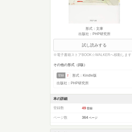
形式：文庫
出版社：PHP研究所
試し読みする
※電子書籍ストアBOOK☆WALKERへ移動します
その他の形式（β版）
形式：Kindle版
登録
2
出版社：PHP研究所
本の詳細
登録数
49
登録
ページ数
364
ページ