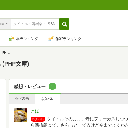
n和書
は
本ランキング
作家ランキング
文庫)
PHP文庫)
感想・レビュー
3
全て表示
ネタバレ
こほ
タイトルそのまま、寺にフォーカスしつ
ネタバレ
ら新撰組まで。さらっとしてるけど今までよくわ