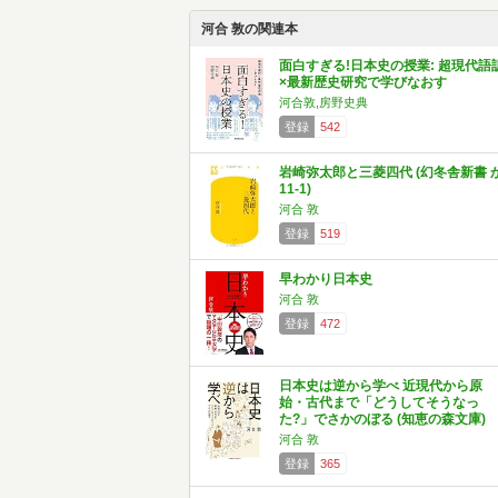
河合 敦の関連本
面白すぎる!日本史の授業: 超現代語
×最新歴史研究で学びなおす
河合敦,房野史典
登録
542
岩崎弥太郎と三菱四代 (幻冬舎新書 
11-1)
河合 敦
登録
519
早わかり日本史
河合 敦
登録
472
日本史は逆から学べ 近現代から原
始・古代まで「どうしてそうなっ
た?」でさかのぼる (知恵の森文庫)
河合 敦
登録
365