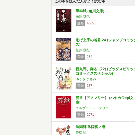
この本を読んだ人がよく読む本
黒牢城 (角川文庫)
米澤 穂信
登録
4065
逃げ上手の若君 24 (ジャンプコミッ
ス)
松井 優征
登録
234
新九郎、奔る! (22) (ビッグスピリッ
コミックススペシャル)
ゆうき まさみ
登録
187
異常【アノマリー】 (ハヤカワepi文
庫)
エルヴェ・ル・テリエ
登録
2071
陰陽師 氷隠梅ノ巻
夢枕 獏