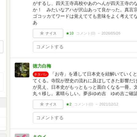
がするし、四天王寺高校やあのへんが四天王寺の
か！ みたいなアハが沢山あって良かった。真言
ゴコッカてワードは覚えてても意味をよく考えて
あ
ナイス
★10
コメント(
0
)
2026/05/26
徳力白梅
「お寺」を通して日本史を紐解いていくと
ネタバレ
てくる。寺院が歴史の流れに及ぼしてきた影響だ
が見え、日本史がもっともっと面白くなる一冊。文
丸々移し。素晴らしい。夢歩ゆめ吉 ゆめ吉ご確
ナイス
★2
コメント(
0
)
2021/12/12
キウイ