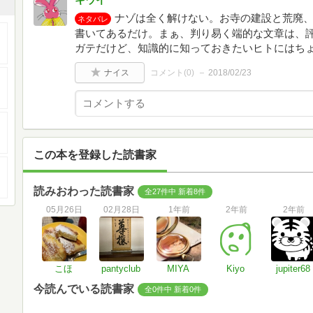
ナゾは全く解けない。お寺の建設と荒廃
ネタバレ
書いてあるだけ。まぁ、判り易く端的な文章は、
ガテだけど、知識的に知っておきたいヒトにはち
ナイス
コメント(
0
)
2018/02/23
この本を登録した読書家
読みおわった読書家
全27件中 新着8件
05月26日
02月28日
1年前
2年前
2年前
こほ
pantyclub
MIYA
Kiyo
jupiter68
今読んでいる読書家
全0件中 新着0件