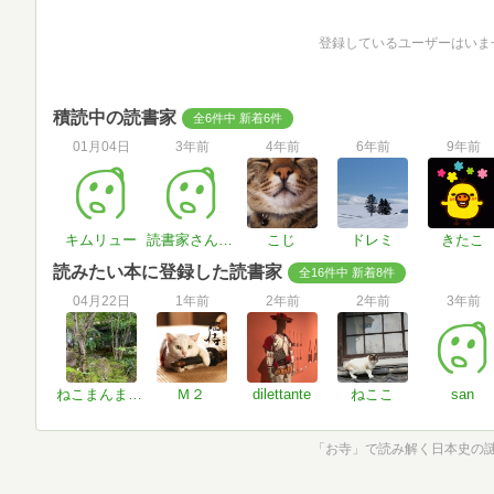
登録しているユーザーはいま
積読中の読書家
全6件中 新着6件
01月04日
3年前
4年前
6年前
9年前
キムリュー
読書家さん#JNobmt
こじ
ドレミ
きたこ
読みたい本に登録した読書家
全16件中 新着8件
04月22日
1年前
2年前
2年前
3年前
ねこまんまさんさん
Ｍ２
dilettante
ねここ
san
「お寺」で読み解く日本史の謎 