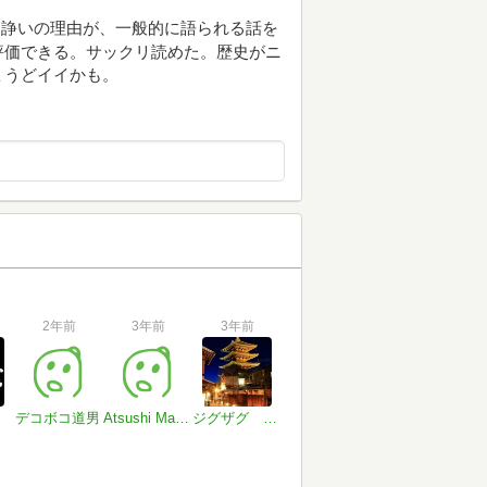
、諍いの理由が、一般的に語られる話を
評価できる。サックリ読めた。歴史がニ
ょうどイイかも。
2年前
3年前
3年前
デコボコ道男
Atsushi Matsuura
ジグザグ Hokkai1014