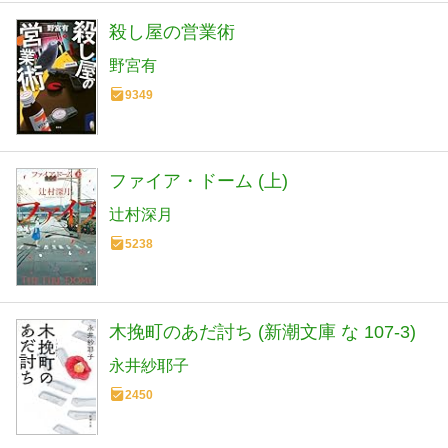
殺し屋の営業術
野宮有
9349
ファイア・ドーム (上)
辻村深月
5238
木挽町のあだ討ち (新潮文庫 な 107-3)
永井紗耶子
2450