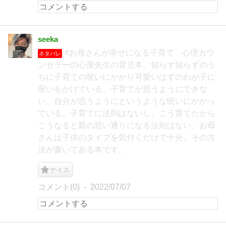
seeka
#お母さんが幸せになる子育て 心理カウ
ネタバレ
ンセラーの心屋先生の育児本。知らず知らずのう
ちに子育ての呪いにかかり可愛いはずのわが子に
呪いをかけている。子育てが思うようにできな
い、自分が思うようにというような呪いにかかっ
ている。子育てに法則はないし、こう育てたから
こうなると親の思い通りになる法則はない。お母
さんは子供のタイプを気付くだけで十分。その方
法が書いてある本です。
ナイス
コメント(0)
2022/07/07