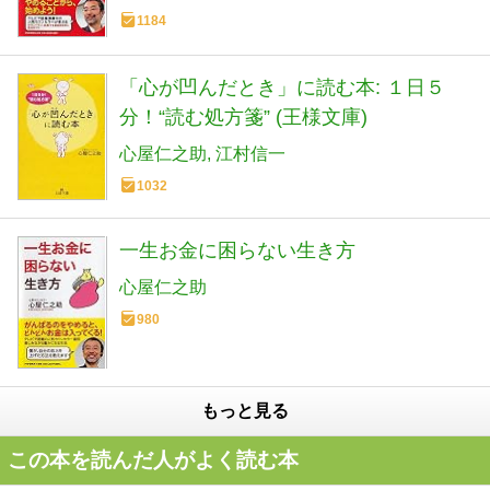
1184
「心が凹んだとき」に読む本: １日５
分！“読む処方箋” (王様文庫)
心屋仁之助
江村信一
1032
一生お金に困らない生き方
心屋仁之助
980
もっと見る
この本を読んだ人がよく読む本