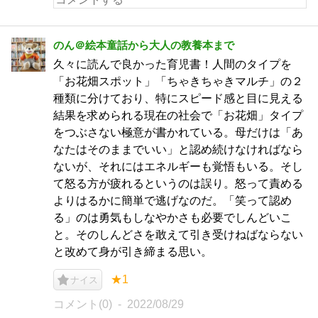
のん＠絵本童話から大人の教養本まで
久々に読んで良かった育児書！人間のタイプを
「お花畑スポット」「ちゃきちゃきマルチ」の２
種類に分けており、特にスピード感と目に見える
結果を求められる現在の社会で「お花畑」タイプ
をつぶさない極意が書かれている。母だけは「あ
なたはそのままでいい」と認め続けなければなら
ないが、それにはエネルギーも覚悟もいる。そし
て怒る方が疲れるというのは誤り。怒って責める
よりはるかに簡単で逃げなのだ。「笑って認め
る」のは勇気もしなやかさも必要でしんどいこ
と。そのしんどさを敢えて引き受けねばならない
と改めて身が引き締まる思い。
★1
ナイス
コメント(0)
2022/08/29