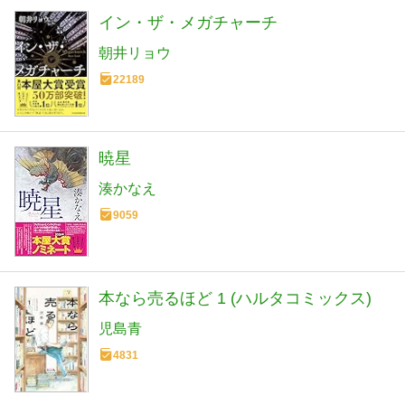
イン・ザ・メガチャーチ
朝井リョウ
22189
暁星
湊かなえ
9059
本なら売るほど 1 (ハルタコミックス)
児島青
4831