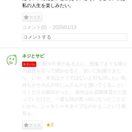
私の人生を楽しみたい。
ナイス
コメント(0)
2020/01/13
ネジとサビ
心配や不安がある人に、想像できうる限り
ネタバレ
の最悪を言って聞かせると、笑いに転換できた
り、いや、本当はそうではないと打ち消したい気
持ちがその人の中にムクムクと湧いてくる…とい
うくだりが面白かった。 自分はお花畑体質だと思
っていたけど、一度も頭が真っ白になったことな
いから、シャキシャキタイプなのかも…という発
見も。
★3
ナイス