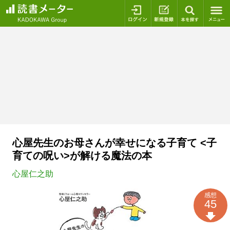
ログイン
新規登録
本を探
心屋先生のお母さんが幸せになる子育て <子
育ての呪い>が解ける魔法の本
心屋仁之助
感想
45