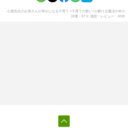
心屋先生のお母さんが幸せになる子育て <子育ての呪い>が解ける魔法の本
の
評価
87
％
感想・レビュー
45
件