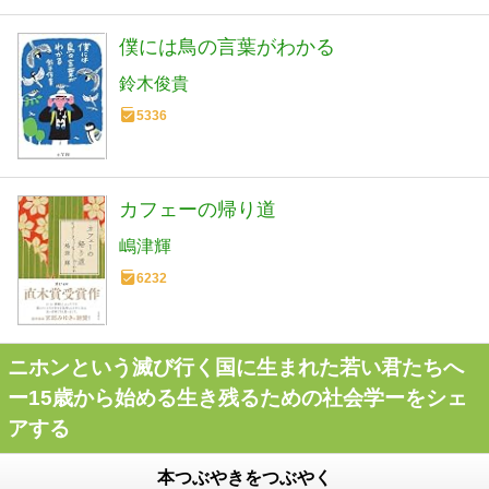
僕には鳥の言葉がわかる
鈴木俊貴
5336
カフェーの帰り道
嶋津輝
6232
ニホンという滅び行く国に生まれた若い君たちへ
ー15歳から始める生き残るための社会学ーをシェ
アする
本つぶやきをつぶやく