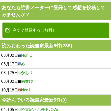
あなたも読書メーターに登録して感想を投稿して
みませんか？
今すぐ登録する（無料）
読みおわった読書家最新5件(236)
08月02日
Nori U
05月17日
め゙
03月25日
かおり
03月02日
歯並び
10月18日
kico i
今読んでいる読書家最新5件(9)
04月05日
読書家さん#KPvOWi