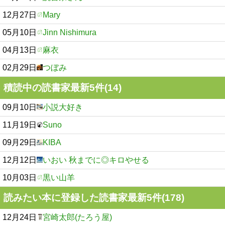
12月27日
Mary
05月10日
Jinn Nishimura
04月13日
麻衣
02月29日
つぼみ
積読中の読書家最新5件(14)
09月10日
小説大好き
11月19日
Suno
09月29日
KIBA
12月12日
いおい 秋までに◎キロやせる
10月03日
黒い山羊
読みたい本に登録した読書家最新5件(178)
12月24日
宮崎太郎(たろう屋)