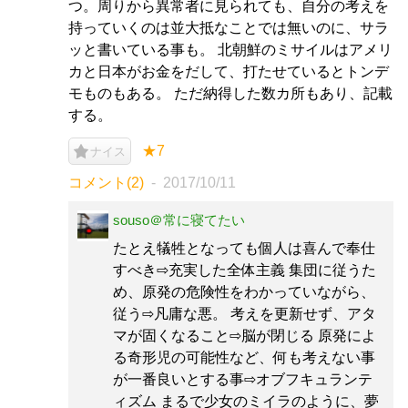
つ。周りから異常者に見られても、自分の考えを
持っていくのは並大抵なことでは無いのに、サラ
ッと書いている事も。 北朝鮮のミサイルはアメリ
カと日本がお金をだして、打たせているとトンデ
モものもある。 ただ納得した数カ所もあり、記載
する。
★7
ナイス
コメント(2)
2017/10/11
souso＠常に寝てたい
たとえ犠牲となっても個人は喜んで奉仕
すべき⇨充実した全体主義 集団に従うた
め、原発の危険性をわかっていながら、
従う⇨凡庸な悪。 考えを更新せず、アタ
マが固くなること⇨脳が閉じる 原発によ
る奇形児の可能性など、何も考えない事
が一番良いとする事⇨オブフキュランテ
ィズム まるで少女のミイラのように、夢