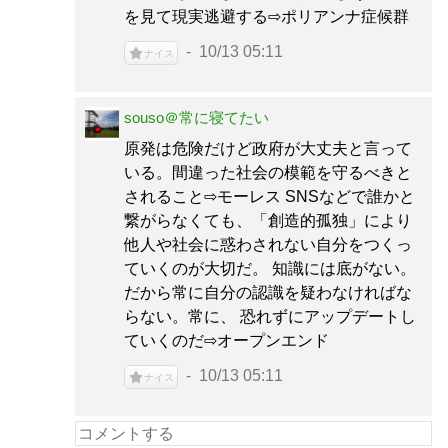
を見て現実逃避する⇨ポリアンナ症候群
10/13 05:11
ナイス
souso＠常に寝てたい
原発は危険だけど政府が大丈夫と言って
いる。間違った社会の模範を守るべきと
されること⇨モーレス SNSなどで誰かと
繋がらなくても、「創造的孤独」により
他人や社会に惑わされない自分をつくっ
ていくのが大切だ。 知識には底がない。
だから常に自分の認識を疑わなければな
らない。常に、 恐れずにアップデートし
ていくのだ⇨オープンエンド
10/13 05:11
ナイス