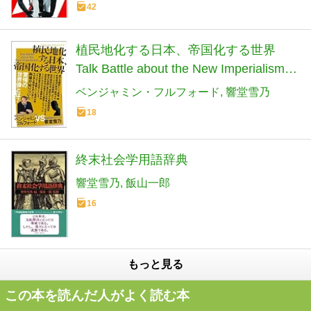
42
植民地化する日本、帝国化する世界
Talk Battle about the New Imperialism
(Knock-the-knowing 18)
ベンジャミン・フルフォード
響堂雪乃
18
終末社会学用語辞典
響堂雪乃
飯山一郎
16
もっと見る
この本を読んだ人がよく読む本