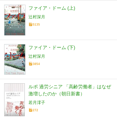
ファイア・ドーム (上)
辻村深月
5135
ファイア・ドーム (下)
辻村深月
3854
ルポ 過労シニア 「高齢労働者」はなぜ
激増したのか（朝日新書）
若月澪子
272