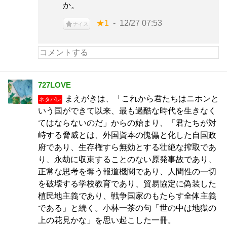
か。
★1
12/27 07:53
ナイス
727LOVE
まえがきは、「これから君たちはニホンと
ネタバレ
いう国ができて以来、最も過酷な時代を生きなく
てはならないのだ」からの始まり、「君たちが対
峙する脅威とは、外国資本の傀儡と化した自国政
府であり、生存権すら無効とする壮絶な搾取であ
り、永劫に収束することのない原発事故であり、
正常な思考を奪う報道機関であり、人間性の一切
を破壊する学校教育であり、貿易協定に偽装した
植民地主義であり、戦争国家のもたらす全体主義
である」と続く。小林一茶の句「世の中は地獄の
上の花見かな」を思い起こした一冊。