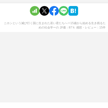
ニホンという滅び行く国に生まれた若い君たちへー15歳から始める生き残るた
めの社会学ー
の
評価
87
％
感想・レビュー
15
件