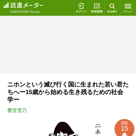
ログイン
新規登録
本を探
ニホンという滅び行く国に生まれた若い君た
ちへー15歳から始める生き残るための社会
学ー
響堂雪乃
感想
15