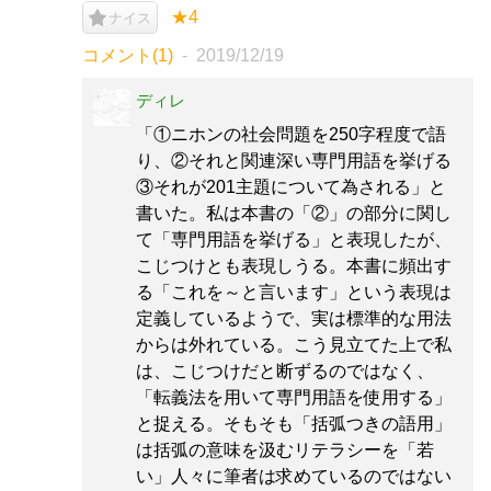
★4
ナイス
コメント(1)
2019/12/19
ディレ
「①ニホンの社会問題を250字程度で語
り、②それと関連深い専門用語を挙げる
③それが201主題について為される」と
書いた。私は本書の「②」の部分に関し
て「専門用語を挙げる」と表現したが、
こじつけとも表現しうる。本書に頻出す
る「これを～と言います」という表現は
定義しているようで、実は標準的な用法
からは外れている。こう見立てた上で私
は、こじつけだと断ずるのではなく、
「転義法を用いて専門用語を使用する」
と捉える。そもそも「括弧つきの語用」
は括弧の意味を汲むリテラシーを「若
い」人々に筆者は求めているのではない