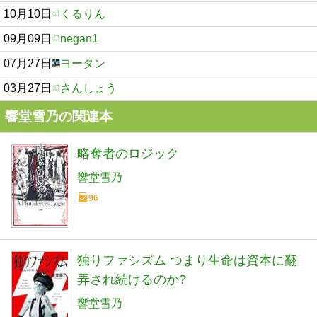
10月10日
くるりん
09月09日
negan1
07月27日
ヨータン
03月27日
さんしょう
響堂雪乃の関連本
略奪者のロジック
響堂雪乃
96
独りファシズム つまり生命は資本に翻
弄され続けるのか?
響堂雪乃