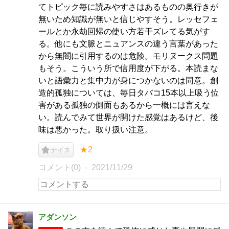
てトピック毎に読みやすさはあるものの奥行きが
無いため知識が無いと信じやすそう。レッセフェ
ールとか永劫回帰の使い方若干ズレてる気がす
る。他にも文脈とニュアンスの違う言葉があった
から無闇に引用するのは危険。モリヌークス問題
もそう。こういう所で信用度が下がる。本読まな
いと語彙力と集中力が身につかないのは同意。創
造的孤独については、毎日タバコ15本以上吸う位
害がある孤独の側面もあるから一概には言えな
い。読んでみて世界が開けた感覚はあるけど、後
味は悪かった。取り扱い注意。
★2
ナイス
コメント(0)
2021/11/29
アダンソン