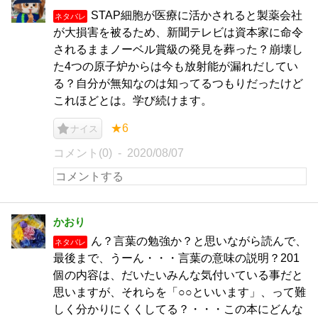
STAP細胞が医療に活かされると製薬会社
ネタバレ
が大損害を被るため、新聞テレビは資本家に命令
されるままノーベル賞級の発見を葬った？崩壊し
た4つの原子炉からは今も放射能が漏れだしてい
る？自分が無知なのは知ってるつもりだったけど
これほどとは。学び続けます。
★6
ナイス
コメント(0)
2020/08/07
かおり
ん？言葉の勉強か？と思いながら読んで、
ネタバレ
最後まで、うーん・・・言葉の意味の説明？201
個の内容は、だいたいみんな気付いている事だと
思いますが、それらを「○○といいます」、って難
しく分かりにくくしてる？・・・この本にどんな