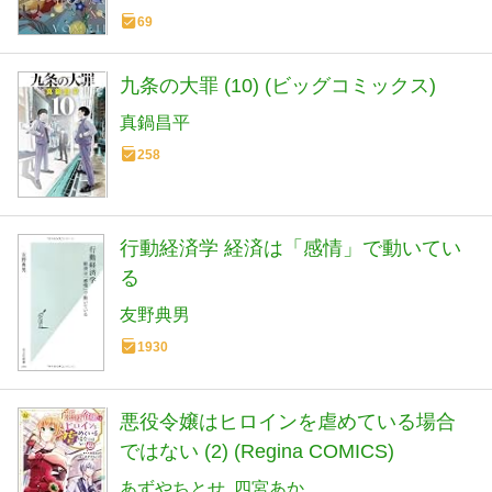
69
九条の大罪 (10) (ビッグコミックス)
真鍋昌平
258
行動経済学 経済は「感情」で動いてい
る
友野典男
1930
悪役令嬢はヒロインを虐めている場合
ではない (2) (Regina COMICS)
あずやちとせ
四宮あか