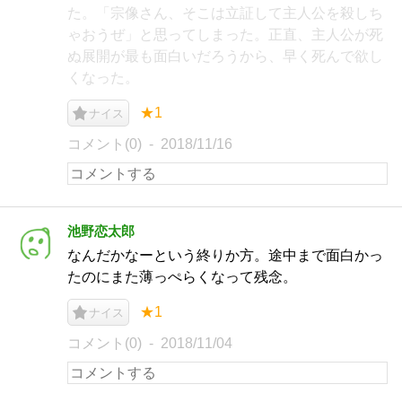
た。「宗像さん、そこは立証して主人公を殺しち
ゃおうぜ」と思ってしまった。正直、主人公が死
ぬ展開が最も面白いだろうから、早く死んで欲し
くなった。
★1
ナイス
コメント(0)
2018/11/16
池野恋太郎
なんだかなーという終りか方。途中まで面白かっ
たのにまた薄っぺらくなって残念。
★1
ナイス
コメント(0)
2018/11/04