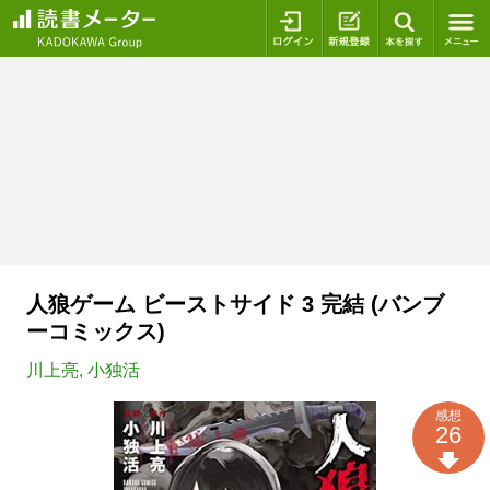
ログイン
新規登録
本を探
人狼ゲーム ビーストサイド 3 完結 (バンブ
ーコミックス)
川上亮
,
小独活
感想
26