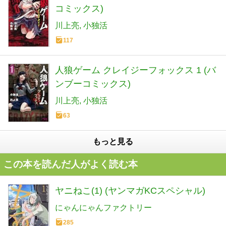
コミックス)
川上亮
小独活
117
人狼ゲーム クレイジーフォックス 1 (バ
ンブーコミックス)
川上亮
小独活
63
もっと見る
この本を読んだ人がよく読む本
ヤニねこ(1) (ヤンマガKCスペシャル)
にゃんにゃんファクトリー
285