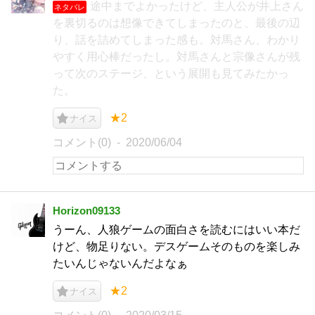
途中までよかったけど、主人公が井上さん
ネタバレ
を裏切るのは想像できてしまったのと、最後の辺
り、話を詰めてしまった感も。対馬さん、わかり
やすく用心棒だったし。対馬さんと宗像さんが残
って次のステージ、という展開も見てみたかっ
た。
★2
ナイス
コメント(0)
2020/06/04
Horizon09133
うーん、人狼ゲームの面白さを読むにはいい本だ
けど、物足りない。デスゲームそのものを楽しみ
たいんじゃないんだよなぁ
★2
ナイス