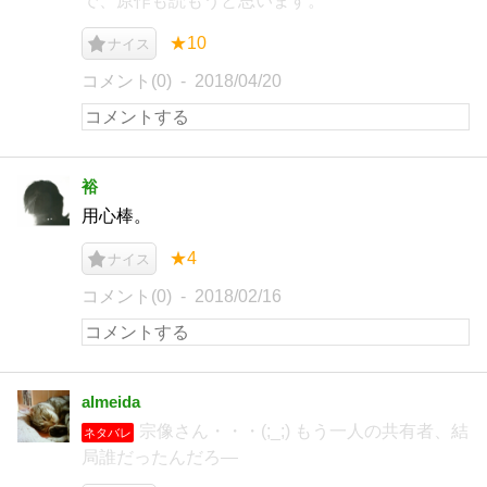
で、原作も読もうと思います。
★10
ナイス
コメント(0)
2018/04/20
裕
用心棒。
★4
ナイス
コメント(0)
2018/02/16
almeida
宗像さん・・・(;_;) もう一人の共有者、結
ネタバレ
局誰だったんだろ―