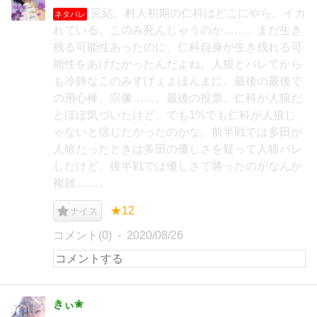
完結。村人初期の仁科はどこにやら。イカ
ネタバレ
れている。このみ死んじゃうのか……。まだ生き
残る可能性あったのに、仁科自身が生き残れる可
能性をあげたかったんだよね。人狼とバレてから
も冷静なこのみすげぇよほんまに。最後の最後で
の用心棒。宗像……。最後の投票、仁科が人狼だ
とほぼ気づいたけど、でも1%でも仁科が人狼じ
ゃないと信じたかったのかな。前半戦では多田が
人狼だったときは多田の優しさを疑って人狼バレ
したけど、後半戦では優しさで勝ったのがなんか
複雑……。
★12
ナイス
コメント(0)
2020/08/26
きぃ✬