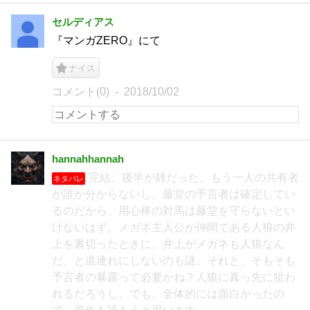
セルディアス
『マンガZERO』にて
ナイス
コメント(0)
2018/10/02
hannahhannah
完結。後半が雑だった。もう一人の共有者
ネタバレ
が誰か分からないし、藤堂の予言者は確定してい
るのだから、用心棒の対馬は藤堂を守らないとい
けないはず。メガネ主人公が仲間である人狼の井
上を裏切ったときに、井上がメガネも人狼なん
だ、と道連れにしないのも謎。それと、そもそも
予言者の暴露って必要かね？人狼に真っ先に狙わ
れるだろうし。でも、全体的には面白かったの