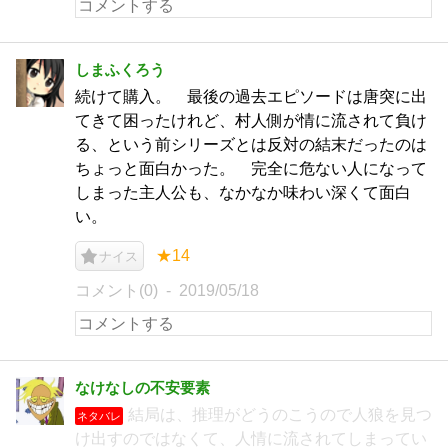
しまふくろう
続けて購入。 最後の過去エピソードは唐突に出
てきて困ったけれど、村人側が情に流されて負け
る、という前シリーズとは反対の結末だったのは
ちょっと面白かった。 完全に危ない人になって
しまった主人公も、なかなか味わい深くて面白
い。
★14
ナイス
コメント(0)
2019/05/18
なけなしの不安要素
結局は、推理がどうのこうので人狼を見つ
ネタバレ
け出すのではなくて、人情に流されてしまってい