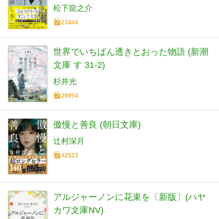
松下龍之介
23444
世界でいちばん透きとおった物語 (新潮
文庫 す 31-2)
杉井光
29954
傲慢と善良 (朝日文庫)
辻村深月
42523
アルジャーノンに花束を〔新版〕(ハヤ
カワ文庫NV)