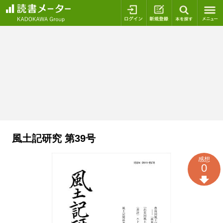
ログイン
新規登録
本を探
風土記研究 第39号
感想
0