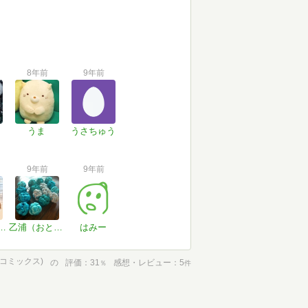
8年前
9年前
うま
うさちゅう
9年前
9年前
パパ＠ぼちぼち読んでます
乙浦（おとうら）
はみー
談社コミックス)
の
評価
31
感想・レビュー
5
％
件