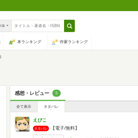
n和書
は
本ランキング
作家ランキング
)
感想・レビュー
5
全て表示
ネタバレ
えびこ
【電子/無料】
ネタバレ