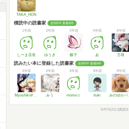
TAKA_HON
)
積読中の読書家
全9件中 新着8件
1年前
3年前
3年前
6年前
6年前
)
しーま店長
ゆうき
蝶子
あ
万尋
読みたい本に登録した読書家
全8件中 新着8件
4年前
4年前
9年前
9年前
9年前
)
Myoshiki＠Infy
みう
momo☆
ituki
みのゆか
)
DAYS(22) (講
)