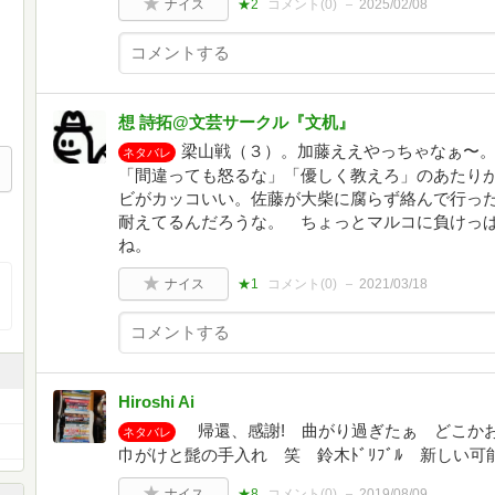
ナイス
★2
コメント(
0
)
2025/02/08
想 詩拓@文芸サークル『文机』
梁山戦（３）。加藤ええやっちゃなぁ〜
ネタバレ
「間違っても怒るな」「優しく教えろ」のあたり
ビがカッコいい。佐藤が大柴に腐らず絡んで行っ
耐えてるんだろうな。 ちょっとマルコに負けっ
ね。
ナイス
★1
コメント(
0
)
2021/03/18
Hiroshi Ai
帰還、感謝! 曲がり過ぎたぁ どこか
ネタバレ
巾がけと髭の手入れ 笑 鈴木ﾄﾞﾘﾌﾞﾙ 新しい可
ナイス
★8
コメント(
0
)
2019/08/09