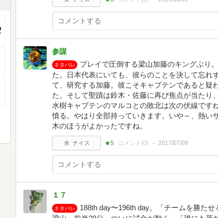
参謀
プレイで圧倒する梁山加藤のキングぶり
ネタバレ
た。日本代表にいても、彼らのことを決して忘れ
て、研究する加藤。彼こそキャプテンであると疑
た。そして聖蹟は鈴木・佐藤に再び焦点が当たり、
水樹キャプテンのマルコとの敗北は次の伏線です
憤る。やはり全部持っていきます。いや～、熱い
木のほうがよかったですね。
ナイス
★5
コメント(
0
)
2017/07/09
１７
188th day〜196th day。「チーム
ネタバレ