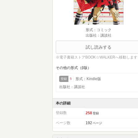
形式：コミック
出版社：講談社
試し読みする
※電子書籍ストアBOOK☆WALKERへ移動します
その他の形式（β版）
形式：Kindle版
登録
5
出版社：講談社
本の詳細
登録数
258
登録
ページ数
192
ページ