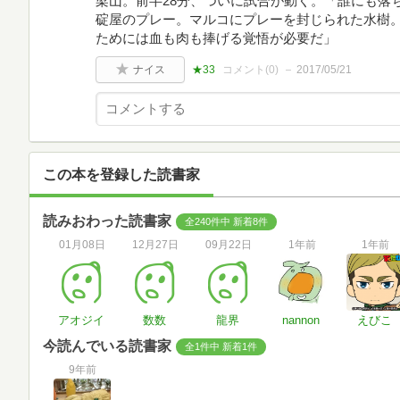
梁山。前半28分、ついに試合が動く。「誰にも落
碇屋のプレー。マルコにプレーを封じられた水樹
ためには血も肉も捧げる覚悟が必要だ」
ナイス
★33
コメント(
0
)
2017/05/21
この本を登録した読書家
読みおわった読書家
全240件中 新着8件
01月08日
12月27日
09月22日
1年前
1年前
アオジイ
数数
龍界
nannon
えびこ
今読んでいる読書家
全1件中 新着1件
9年前