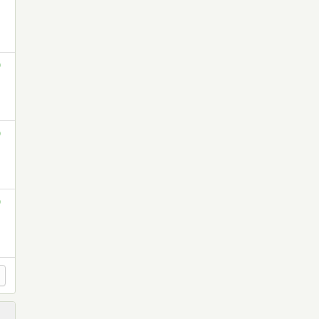
)
)
)