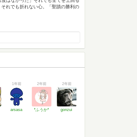
ち度はなかった」それでも全てを上回る
。それでも折れない心。「聖蹟の勝利の
1年前
2年前
2年前
arsasa
*ふうか*
gonzui