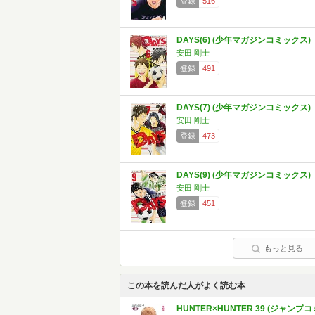
登録
516
DAYS(6) (少年マガジンコミックス)
安田 剛士
登録
491
DAYS(7) (少年マガジンコミックス)
安田 剛士
登録
473
DAYS(9) (少年マガジンコミックス)
安田 剛士
登録
451
もっと見る
この本を読んだ人がよく読む本
HUNTER×HUNTER 39 (ジャンプコ