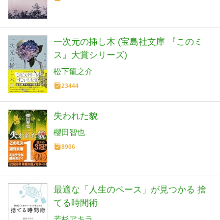
一次元の挿し木 (宝島社文庫 『このミ
ス』大賞シリーズ)
松下龍之介
23444
失われた貌
櫻田智也
8906
最適な「人生のペース」が見つかる 捨
てる時間術
若杉アキラ