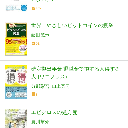
192
世界一やさしいビットコインの授業
藤田篤示
52
確定拠出年金 退職金で損する人得する
人 (ワニプラス)
分部彰吾
山上真司
8
エピクロスの処方箋
夏川草介