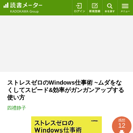
ログイン
新規登録
本を探
ストレスゼロのWindows仕事術 ~ムダをな
くしてスピード&効率がガンガンアップする
使い方
四禮静子
感想
12