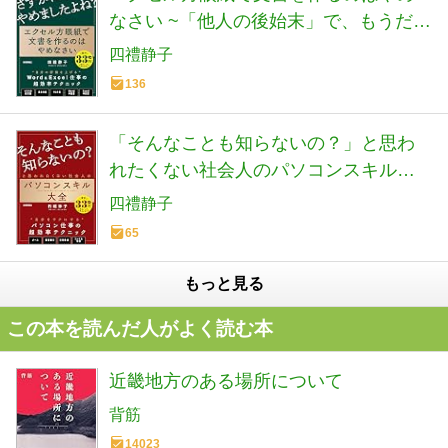
なさい ~「他人の後始末」で、もうだれ
も苦しまない資料作成の新常識
四禮静子
136
「そんなことも知らないの？」と思わ
れたくない社会人のパソコンスキル大
全
四禮静子
65
もっと見る
この本を読んだ人がよく読む本
近畿地方のある場所について
背筋
14023