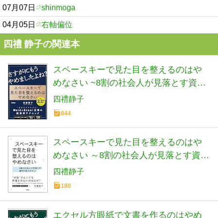
07月07日
shinmoga
04月05日
右軸偏位
四禮 静子の関連本
スペースキーで見た目を整えるのはや
めなさい ~8割の社会人が見落とす資料
作成のキホン
四禮静子
844
スペースキーで見た目を整えるのはや
めなさい ～8割の社会人が見落とす資料
作成のキホン
四禮静子
180
エクセル方眼紙で文書を作るのはやめ