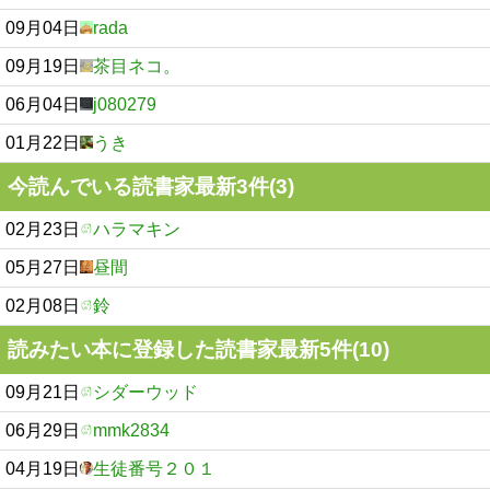
09月04日
rada
09月19日
茶目ネコ。
06月04日
j080279
01月22日
うき
今読んでいる読書家最新3件(3)
02月23日
ハラマキン
05月27日
昼間
02月08日
鈴
読みたい本に登録した読書家最新5件(10)
09月21日
シダーウッド
06月29日
mmk2834
04月19日
生徒番号２０１