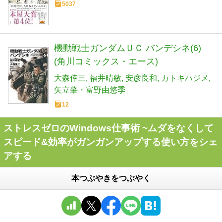
5037
機動戦士ガンダムＵＣ バンデシネ(6)
(角川コミックス・エース)
大森倖三
福井晴敏
安彦良和
カトキハジメ
矢立肇・富野由悠季
12
ストレスゼロのWindows仕事術 ~ムダをなくして
スピード&効率がガンガンアップする使い方をシェ
アする
本つぶやきをつぶやく