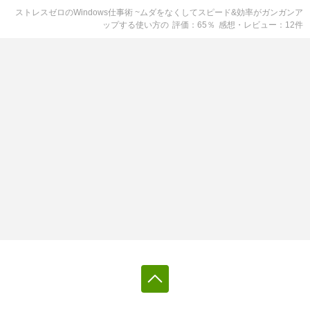
ストレスゼロのWindows仕事術 ~ムダをなくしてスピード&効率がガンガンア
ップする使い方
の
評価
65
％
感想・レビュー
12
件