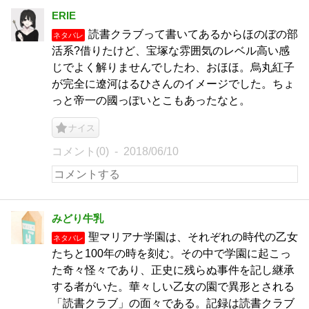
ERIE
読書クラブって書いてあるからほのぼの部
ネタバレ
活系?借りたけど、宝塚な雰囲気のレベル高い感
じでよく解りませんでしたわ、おほほ。烏丸紅子
が完全に遼河はるひさんのイメージでした。ちょ
っと帝一の國っぽいとこもあったなと。
ナイス
コメント(0)
2018/06/10
みどり牛乳
聖マリアナ学園は、それぞれの時代の乙女
ネタバレ
たちと100年の時を刻む。その中で学園に起こっ
た奇々怪々であり、正史に残らぬ事件を記し継承
する者がいた。華々しい乙女の園で異形とされる
「読書クラブ」の面々である。記録は読書クラブ