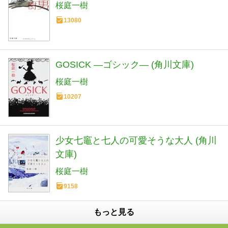
桜庭一樹
13080
GOSICK ―ゴシック― (角川文庫)
桜庭一樹
10207
少女七竈と七人の可愛そうな大人 (角川
文庫)
桜庭一樹
9158
もっと見る