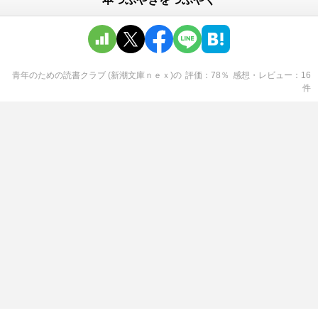
青年のための読書クラブ (新潮文庫ｎｅｘ)
の
評価
78
％
感想・レビュー
16
件