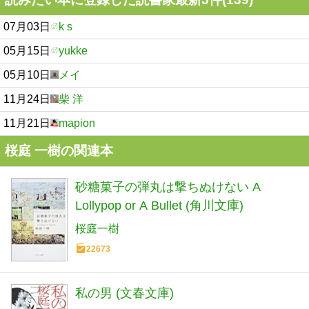
07月03日
k s
05月15日
yukke
05月10日
メイ
11月24日
柴 洋
11月21日
mapion
桜庭 一樹の関連本
砂糖菓子の弾丸は撃ちぬけない A
Lollypop or A Bullet (角川文庫)
桜庭一樹
22673
私の男 (文春文庫)