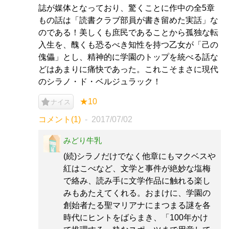
誌が媒体となっており、驚くことに作中の全5章
もの話は「読書クラブ部員が書き留めた実話」な
のである！美しくも庶民であることから孤独な転
入生を、醜くも恐るべき知性を持つ乙女が「己の
傀儡」とし、精神的に学園のトップを統べる話な
どはあまりに痛快であった。これこそまさに現代
のシラノ・ド・ベルジュラック！
★10
ナイス
コメント(1)
2017/07/02
みどり牛乳
(続)シラノだけでなく他章にもマクベスや
紅はこべなど、文学と事件が絶妙な塩梅
で絡み、読み手に文学作品に触れる楽し
みもあたえてくれる。おまけに、学園の
創始者たる聖マリアナにまつまる謎を各
時代にヒントをばらまき、「100年かけ