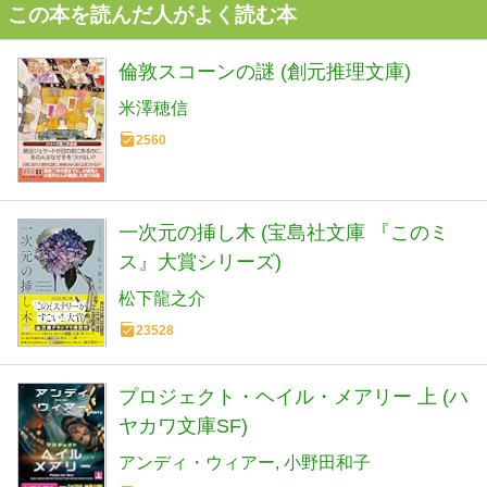
この本を読んだ人がよく読む本
倫敦スコーンの謎 (創元推理文庫)
米澤穂信
2560
一次元の挿し木 (宝島社文庫 『このミ
ス』大賞シリーズ)
松下龍之介
23528
プロジェクト・ヘイル・メアリー 上 (ハ
ヤカワ文庫SF)
アンディ・ウィアー
小野田和子