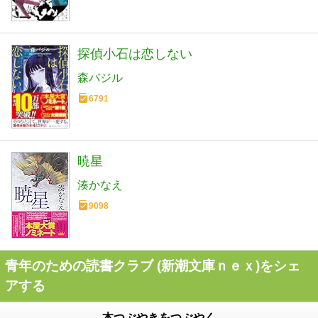
探偵小石は恋しない
森バジル
6791
暁星
湊かなえ
9098
青年のための読書クラブ (新潮文庫ｎｅｘ)をシェ
アする
本つぶやきをつぶやく