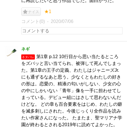
に再読したいと思う作品でした。面白かった。
★1
ナイス
コメント(0)
2020/07/06
ネギ
第1章 p.12 10行目から思い当たるところ
ネタバレ
をズバッと言い当てられ、被弾して死んでしまっ
た。第1章の王子の定義、わたしはジャニーズJr.
にも通ずるなあと思う。少なくともわたしの好き
の形は。恋愛の、精液の匂いがしない、少女の心
の中にしかいない「青年」像を一手に担わせてし
まっている。デビュー組にはさして思わないんだ
けどな。 どの章も百合要素をはじめ、わたしの癖
を滅多刺しにされた。今後じっくり全作品を読み
たい作家さんになった。 たまたま、聖マリアナ学
園が終わるとされる2019年に読めてよかった。