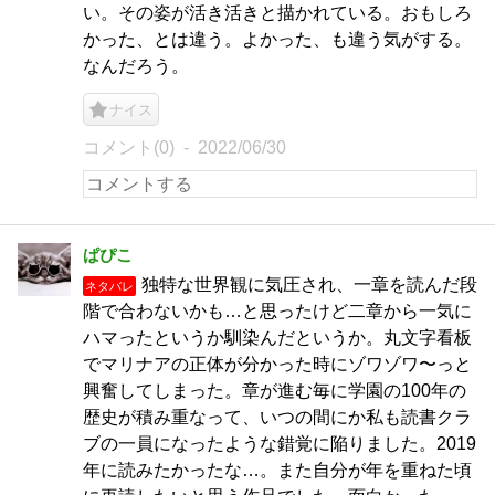
い。その姿が活き活きと描かれている。おもしろ
かった、とは違う。よかった、も違う気がする。
なんだろう。
ナイス
コメント(0)
2022/06/30
ぱぴこ
独特な世界観に気圧され、一章を読んだ段
ネタバレ
階で合わないかも…と思ったけど二章から一気に
ハマったというか馴染んだというか。丸文字看板
でマリナアの正体が分かった時にゾワゾワ〜っと
興奮してしまった。章が進む毎に学園の100年の
歴史が積み重なって、いつの間にか私も読書クラ
ブの一員になったような錯覚に陥りました。2019
年に読みたかったな…。また自分が年を重ねた頃