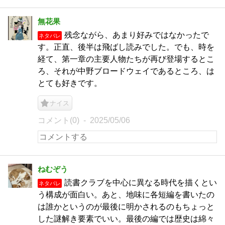
無花果
残念ながら、あまり好みではなかったで
ネタバレ
す。正直、後半は飛ばし読みでした。でも、時を
経て、第一章の主要人物たちが再び登場するとこ
ろ、それが中野ブロードウェイであるところ、は
とても好きです。
ナイス
コメント(0)
2025/05/06
ねむぞう
読書クラブを中心に異なる時代を描くとい
ネタバレ
う構成が面白い。あと、地味に各短編を書いたの
は誰かというのが最後に明かされるのもちょっと
した謎解き要素でいい。最後の編では歴史は綿々