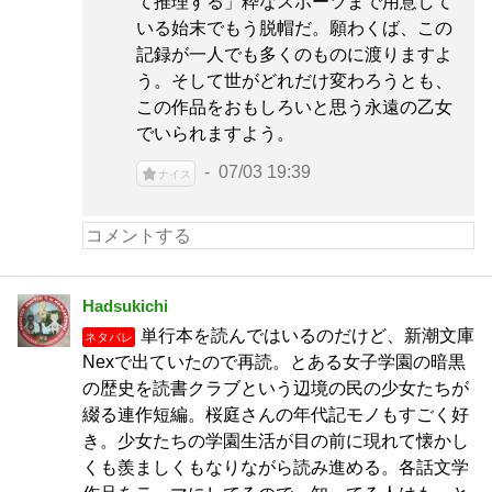
て推理する」粋なスポーツまで用意して
いる始末でもう脱帽だ。願わくば、この
記録が一人でも多くのものに渡りますよ
う。そして世がどれだけ変わろうとも、
この作品をおもしろいと思う永遠の乙女
でいられますよう。
07/03 19:39
ナイス
Hadsukichi
単行本を読んではいるのだけど、新潮文庫
ネタバレ
Nexで出ていたので再読。とある女子学園の暗黒
の歴史を読書クラブという辺境の民の少女たちが
綴る連作短編。桜庭さんの年代記モノもすごく好
き。少女たちの学園生活が目の前に現れて懐かし
くも羨ましくもなりながら読み進める。各話文学