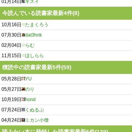
01月14日
キスイ
今読んでいる読書家最新4件(8)
10月16日
たまくろう
07月30日
dat3hnk
02月04日
らむ
11月15日
ほしらら
積読中の読書家最新5件(59)
05月28日
YU
05月27日
のり
10月19日
hond
07月24日
くぬるぷ
04月24日
ミカン小僧
読みたい本に登録した読書家最新5件(139)