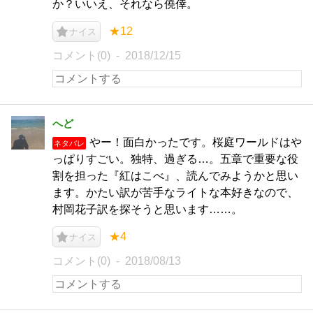
か？いいえ、それなら僥倖。
★12
ナイス
コメント(0)
2018/12/15
へど
やー！面白かったです。桜庭ワールドはや
ネタバレ
っぱりすごい。独特、過ぎる…。五章で重要な役
割を担った『紅はこべ』、読んでみようかと思い
ます。かたい訳が苦手なライトな本好きなので、
村岡花子訳を探そうと思います……。
★4
ナイス
コメント(0)
2018/08/13