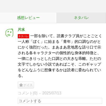
感想レビュー
ネタバレ
片水
一部を除いて、読書クラブ員がことごとく
ネタバレ
一人称「ぼく」に始まる「青年」的口調なのがと
にかく強烈だった。まあまあ意地悪な語り口で示
される各キャラクターの個性的な身体的特徴と、
一律にきりっとした口調との大きな乖離。ただの
文字でしかない小説であればこそ、このギャップ
をどんなふうに想像するかは読者に委ねられてい
る。
ナイス
コメント(0)
2025/07/13