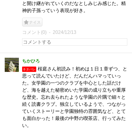
と開け継がれていくのだなとしみじみ感じた。精
神的子孫っていう表現が好き。
ナイス
コメント(0)
2024/12/13
ちかひろ
桜庭さん初読み！初めは１日１章ずつ、と
ネタバレ
思って読んでいたけど、だんだんハマっていっ
た。女学園の一つのクラブを中心とした話だけ
ど、海を越えた秘密めいた学園の成り立ちや重厚
な歴史。忘れ去られたような学園の片隅で細々と
続く読書クラブ。独立しているようで、つながっ
ていくストーリーと学園独特の雰囲気など、とて
も面白かった！最後の中野の喫茶店、行ってみた
い。