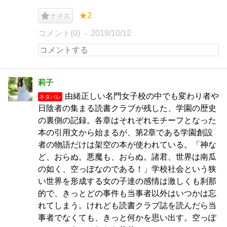
★2
ナイス
コメント(0)
2019/10/12
莉子
由緒正しい名門女子校の中でも変わり者や
ネタバレ
日陰者の集まる読書クラブが残した、学園の歴史
の裏側の記録。各章はそれぞれモチーフとなった
本の引用文から始まるが、第2章である学園創設
者の物語だけは架空の本が使われている。「神な
ど、おらぬ。悪魔も、おらぬ。諸君、世界は南瓜
の如く、空っぽなのである！」学校社会という狭
い世界を形成する女の子達の感情は激しくも刹那
的で、きっとどの事件も当事者以外はいつかは忘
れてしまう。けれども読書クラブ誌を読んだら当
事者でなくても、きっと何かを思い出す。空っぽ