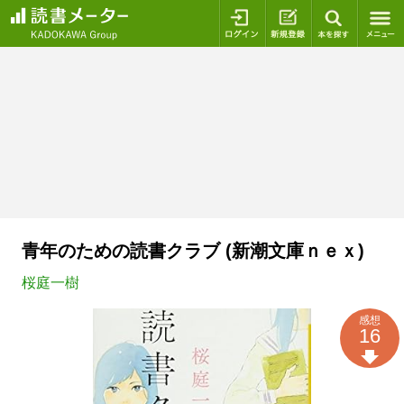
ログイン
新規登録
本を探
青年のための読書クラブ (新潮文庫ｎｅｘ)
桜庭一樹
感想
16