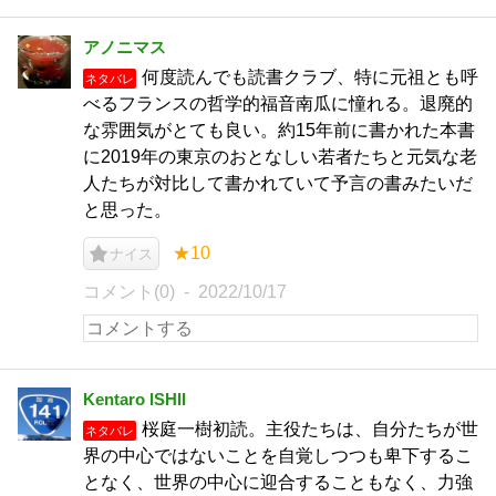
アノニマス
何度読んでも読書クラブ、特に元祖とも呼
ネタバレ
べるフランスの哲学的福音南瓜に憧れる。退廃的
な雰囲気がとても良い。約15年前に書かれた本書
に2019年の東京のおとなしい若者たちと元気な老
人たちが対比して書かれていて予言の書みたいだ
と思った。
★10
ナイス
コメント(0)
2022/10/17
Kentaro ISHII
桜庭一樹初読。主役たちは、自分たちが世
ネタバレ
界の中心ではないことを自覚しつつも卑下するこ
となく、世界の中心に迎合することもなく、力強