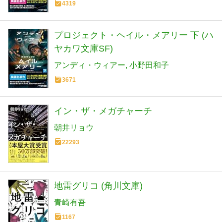
4319
プロジェクト・ヘイル・メアリー 下 (ハ
ヤカワ文庫SF)
アンディ・ウィアー
小野田和子
3671
イン・ザ・メガチャーチ
朝井リョウ
22293
地雷グリコ (角川文庫)
青崎有吾
1167