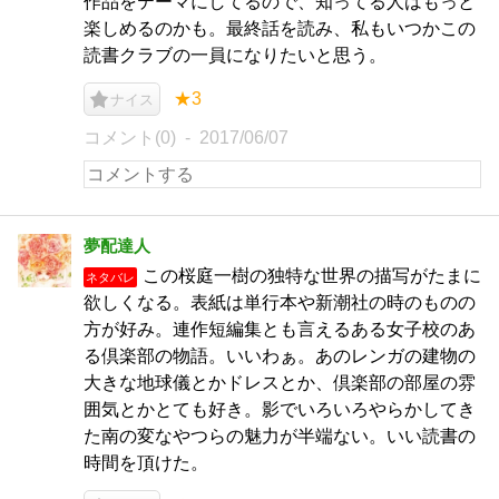
作品をテーマにしてるので、知ってる人はもっと
楽しめるのかも。最終話を読み、私もいつかこの
読書クラブの一員になりたいと思う。
★3
ナイス
コメント(0)
2017/06/07
夢配達人
この桜庭一樹の独特な世界の描写がたまに
ネタバレ
欲しくなる。表紙は単行本や新潮社の時のものの
方が好み。連作短編集とも言えるある女子校のあ
る倶楽部の物語。いいわぁ。あのレンガの建物の
大きな地球儀とかドレスとか、倶楽部の部屋の雰
囲気とかとても好き。影でいろいろやらかしてき
た南の変なやつらの魅力が半端ない。いい読書の
時間を頂けた。