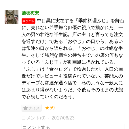
藤枝梅安
中目黒に実在する「季節料理ふじ」を舞台
ネタバレ
に、売れない若手舞台俳優の視点で描かれた、一
人の男の壮絶な半生記。店の主（と言っても注文
を通すだけ）である「おやじ」の口から、あるい
は常連の口から語られる、「おやじ」の壮絶な半
生。そして強烈な個性の持ち主でこの店の何もな
っている「ふじ子」が劇画風に描かれている。
「ふじ」は「食べログ」で検索したが、入口の画
像だけでレビューも投稿されていない。芸能人の
ディープな常連が通う店で、私のような一般人に
はあまり縁がないようだ。今後もそのままの状態
で存続していくのだろう。
★59
ナイス
コメント(0)
2017/06/23