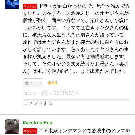
ドラマが面白かったので、原作を読んでみ
ネタバレ
ました。実在する「居酒屋ふじ」のオヤジさんが
個性が強く、面白い方なので、栗山さんが小説に
したみたいです。ドラマでは亡きオヤジさんの後
に、破天荒な人生を大森南朋さんが語っていて、
原作ではオヤジさんがまだ存命の頃に自ら面白お
かしく語っています。色々あったオヤジさんの生
き様が笑えました。最後の方は結構感動します。
そして、そのオヤジを支え続けたお母さん（奥さ
ん）はすごく魅力的だし、よく出来た人でした。
★44
ナイス
コメント(0)
2017/10/14
Raindrop-Pop
ＴＶ東京オンデマンドで放映中のドラマを
ネタバレ