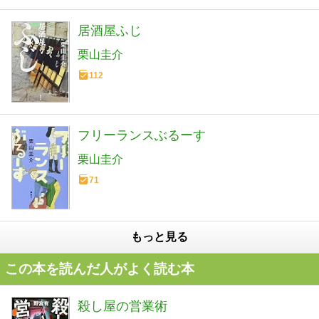
居酒屋ふじ
栗山圭介
112
フリーランスぶるーす
栗山圭介
71
もっと見る
この本を読んだ人がよく読む本
殺し屋の営業術