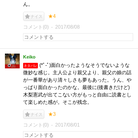
ん。
★4
ナイス
コメント(0)
2017/08/08
Keiko
(*ﾟ-ﾟ)面白かったようなそうでないような
ネタバレ
微妙な感じ。主人公より親父より、親父の娘の話
が一番華があり清々しさも夢もあった。うん、や
っぱり面白かったのかな。最後に(後書きだけど)
木梨憲武が出てこない方がもっと自由に読書とし
て楽しめた感が。そこが残念。
★3
ナイス
コメント(0)
2017/08/01