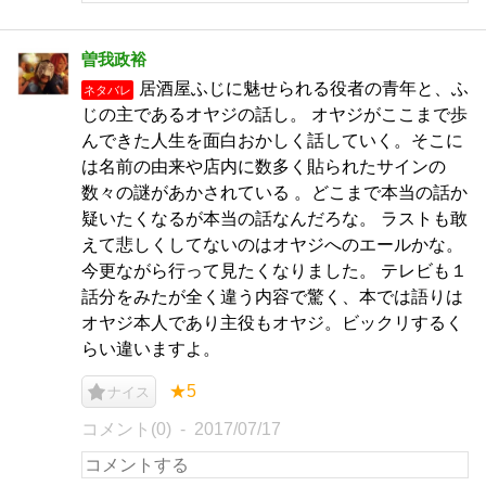
曽我政裕
居酒屋ふじに魅せられる役者の青年と、ふ
ネタバレ
じの主であるオヤジの話し。 オヤジがここまで歩
んできた人生を面白おかしく話していく。そこに
は名前の由来や店内に数多く貼られたサインの
数々の謎があかされている 。どこまで本当の話か
疑いたくなるが本当の話なんだろな。 ラストも敢
えて悲しくしてないのはオヤジへのエールかな。
今更ながら行って見たくなりました。 テレビも１
話分をみたが全く違う内容で驚く、本では語りは
オヤジ本人であり主役もオヤジ。ビックリするく
らい違いますよ。
★5
ナイス
コメント(0)
2017/07/17