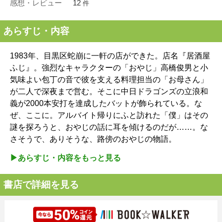
感想・レビュー
12
件
あらすじ・内容
1983年、目黒区蛇崩に一軒の店ができた。店名『居酒屋
ふじ』。強烈なキャラクターの「おやじ」高橋俊男と小
気味よい包丁の音で彼を支える料理担当の「お母さん」
が二人で深夜まで営む。そこに中日ドラゴンズの立浪和
義が2000本安打を達成したバットが飾られている。な
ぜ、ここに。アルバイト帰りにふと訪れた「僕」はその
謎を探ろうと、おやじの話に耳を傾けるのだが……。な
さそうで、ありそうな、路傍のおやじの物語。
▶︎あらすじ・内容をもっと見る
書店で詳細を見る