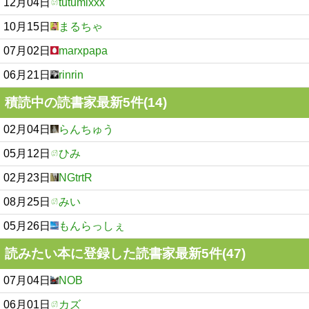
12月04日
tutumixxx
10月15日
まるちゃ
07月02日
marxpapa
06月21日
rinrin
積読中の読書家最新5件(14)
02月04日
らんちゅう
05月12日
ひみ
02月23日
NGtrtR
08月25日
みい
05月26日
もんらっしぇ
読みたい本に登録した読書家最新5件(47)
07月04日
NOB
06月01日
カズ