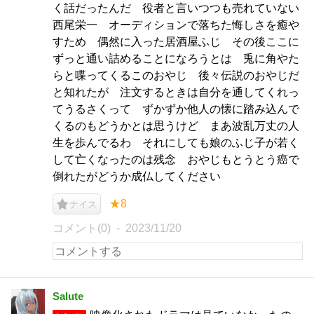
く話だったんだ 役者と言いつつも売れていない
西尾栄一 オーディションで落ちた悔しさを癒や
すため 偶然に入った居酒屋ふじ その後ここに
ずっと通い詰めることになろうとは 兎に角やた
らと喋ってくるこのおやじ 後々伝説のおやじだ
と知れたが 注文するときは自分を通してくれっ
てうるさくって ずかずか他人の懐に踏み込んで
くるのもどうかとは思うけど まあ波乱万丈の人
生を歩んでるわ それにしても娘のふじ子が若く
して亡くなったのは残念 おやじもとうとう癌で
倒れたがどうか成仏してください
★8
ナイス
コメント(0)
2023/11/20
Salute