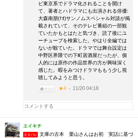
ビ東京系でドラマ化されることを開け
て、著者とハドラマにも出演される俳優:
大森南朋(ﾅｵ)サンノムスペシャル対談が掲
載されていて、そのテレビ番組の一部観
ていたかもとはたと気づき、読了後にユ
ーチューブを検索した。やはり全編では
ないが観ていた。ドラマでは舞台設定は
中野区界隈での下町居酒屋だったが、個
人的には原作の作品世界の方が興味深く
感じた。暇をみつけドラマももう少し視
聴してみようと思う。
★4
11/20 04:18
ナイス
エイキチ
文庫の古本 栗山さんはお初 実話に基づ
ネタバレ