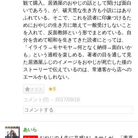
観て購入。居酒屋のおやじの話として聞けば面白
いであろう。が、破天荒な生き方も小説にはあり
ふれている。そこで、これを読者に印象づけるた
めにおやじの生き方に敢えて一般受けしないこと
を入れて、反面教師という形でまとめている。自
分を含めて昭和を生きてきた読者にとっては、
「イライラ→モヤモヤ→何となく納得→面白いか
も」という過程を楽しめる。著者の目を通して見
た居酒屋ふじのイメージをおやじが死亡した後の
ストーリーで伝えているのは、常連客から店への
エールかもしれない。
★8
ナイス
コメント(0)
2017/09/18
あいら
おやじの人生に共感はしませんが、「素直