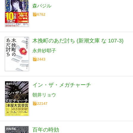
森バジル
6762
木挽町のあだ討ち (新潮文庫 な 107-3)
永井紗耶子
2443
イン・ザ・メガチャーチ
朝井リョウ
22147
百年の時効