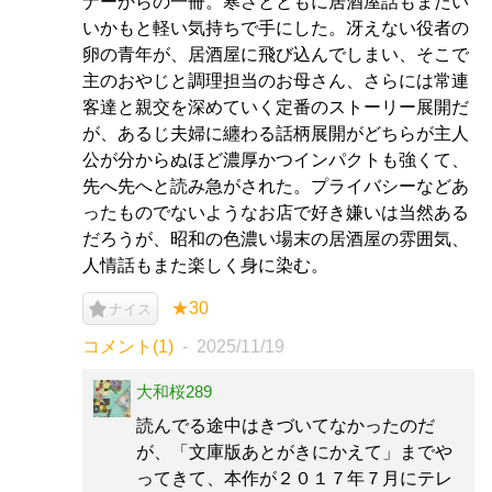
ナーからの一冊。寒さとともに居酒屋話もまたい
いかもと軽い気持ちで手にした。冴えない役者の
卵の青年が、居酒屋に飛び込んでしまい、そこで
主のおやじと調理担当のお母さん、さらには常連
客達と親交を深めていく定番のストーリー展開だ
が、あるじ夫婦に纏わる話柄展開がどちらが主人
公が分からぬほど濃厚かつインパクトも強くて、
先へ先へと読み急がされた。プライバシーなどあ
ったものでないようなお店で好き嫌いは当然ある
だろうが、昭和の色濃い場末の居酒屋の雰囲気、
人情話もまた楽しく身に染む。
★30
ナイス
コメント(1)
2025/11/19
大和桜289
読んでる途中はきづいてなかったのだ
が、「文庫版あとがきにかえて」までや
ってきて、本作が２０１７年７月にテレ