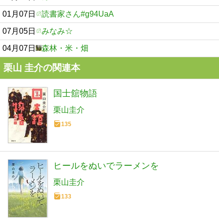
01月07日
読書家さん#g94UaA
07月05日
みなみ☆
04月07日
森林・米・畑
栗山 圭介の関連本
国士舘物語
栗山圭介
135
ヒールをぬいでラーメンを
栗山圭介
133