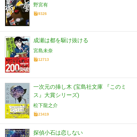
野宮有
9326
成瀬は都を駆け抜ける
宮島未奈
12713
一次元の挿し木 (宝島社文庫 『このミ
ス』大賞シリーズ)
松下龍之介
23419
探偵小石は恋しない