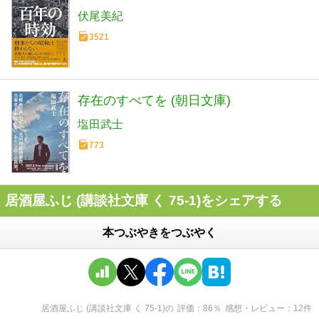
伏尾美紀
3521
存在のすべてを (朝日文庫)
塩田武士
773
居酒屋ふじ (講談社文庫 く 75-1)をシェアする
本つぶやきをつぶやく
居酒屋ふじ (講談社文庫 く 75-1)
の
評価
86
％
感想・レビュー
12
件