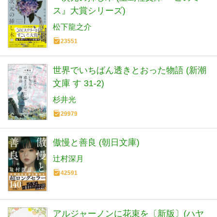
ス』大賞シリーズ)
松下龍之介
23551
世界でいちばん透きとおった物語 (新潮
文庫 す 31-2)
杉井光
29979
傲慢と善良 (朝日文庫)
辻村深月
42591
アルジャーノンに花束を〔新版〕(ハヤ