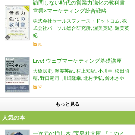
訪問しない時代の営業力強化の教科書
営業×マーケティング統合戦略
株式会社セールスフォース・ドットコム
株
式会社パーソル総合研究所
渥美英紀
渥美英
紀
81
Live! ウェブマーケティング基礎講座
大橋聡史
渥美英紀
村上知紀
小川卓
松田昭
穂
野口竜司
川畑隆幸
北村伊弘
鈴木さや
37
もっと見る
人気の本
一次元の挿し木 (宝島社文庫 『このミ