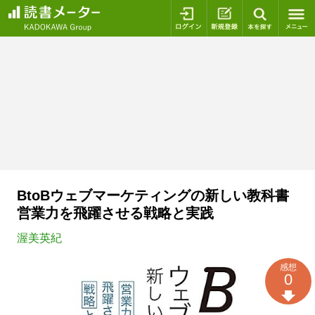
ログイン
新規登録
本を探
BtoBウェブマーケティングの新しい教科書
営業力を飛躍させる戦略と実践
渥美英紀
感想
0