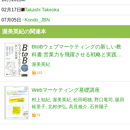
02月17日
Takashi Takeoka
07月05日
Kondo_JBN
渥美英紀の関連本
BtoBウェブマーケティングの新しい教
科書 営業力を飛躍させる戦略と実践
(MarkeZine BOOKS)
渥美英紀
102
Webマーケティング基礎講座
村上知紀
渥美英紀
松田昭穂
野口竜司
阪田
裕里子
北村伊弘
高見俊介
石井陽子
79