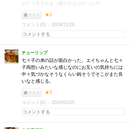
がどう見てもまっ探の主人公だった件。
★1
ナイス
コメント(0)
2024/11/28
チューリップ
七々子の弟の話が面白かった。エイちゃんと七々
子両想いみたいな感じなのにお互いの気持ちには
中々気づかなそうなくらい鈍そうでそこがまた良
いなと感じる。
★5
ナイス
コメント(0)
2024/01/05