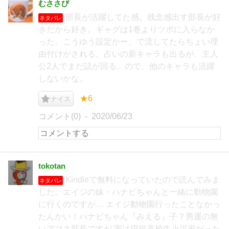
むささび
部長が活躍してた感。残念感出す部長が好
ネタバレ
きだから好き。ギャグは1巻よりツボに入らなか
った。こうゆう設定かー、で流してたらちょい理
由付けがされる。占いの新キャラも出るが、主人
公2人でまだ話が回る。ので、他のキャラも活躍
しないかな。
★6
ナイス
コメント(0)
2020/06/23
tokotan
Kindleで無料になっていたので読んでみま
ネタバレ
した。エイジの妹・ハナビちゃんと一緒に動物園
に行くのですが… エイジ動物園行ったことなかっ
たんかい！ハナビちゃん『みえる』子？男運の無
いアマネ部長ですが 実は現役高校生小説家だった