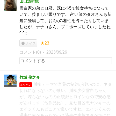
山口透析鉄
雪白家の弟ヒロ君、既に小5で彼女持ちになって
いて、羨ましい限りです。 占い師のタオさんも新
規に登場して、お2人の相性を占ったりしていま
したが、ナナコさん、プロポーズしていましたね
^ ^;;
★23
ナイス
コメント(0)
2023/09/26
竹城 俊之介
川柳テーマで言葉の制約が凄いのに、ネタ
ネタバレ
切れにならないのが凄い。川柳少女雪白ちゃん
が、喋らないものの正統派ヒロインなので安心感
があります（他作品比）。見た目凶悪ヤンキーの
エイジくんもピュアで良いですね。エイジくんの
過去に何があったのか？過去の家族ネタが気にな