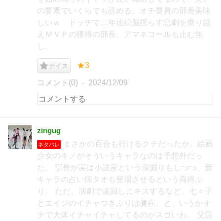
の要素でいくらでも読める。オチ要員の部長美味
しいｗ ドッヂで二年連続脳揺らす悲劇を乗り越
えＭＶＰの獲得の部長。アマネコールも止む無
し。
★3
ナイス
コメント(0)
2024/12/09
zingug
まさかの百合も行けるクチだったか。絵画
ネタバレ
少女のキノがそういうキャラなのは予想外だっ
た。 部長が実は小説家という深掘りもしつつ、新
キャラの占い師タオも登場させるという両得ぶ
り。 ただ、演劇で遠回しにキスするなど、七々子
とエイジのイチャつきぶりは健在。と、いうかオ
チで大体イチャイチャしてるのがスゴいわ。 父親