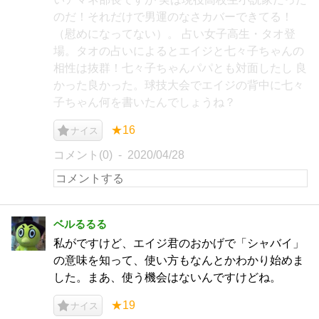
のだ！それだけで男運のなさカバーできてる！
（慰めになってない）。 占い女子高生・タオ登
場。タオの占いによるとエイジと七々子ちゃんの
相性は抜群！七々子ちゃんパパとも対面したし 良
かった良かった。球技大会でエイジの背中に七々
子ちゃん何を書いたんでしょうね？
★16
ナイス
コメント(0)
2020/04/28
ベルるるる
私がですけど、エイジ君のおかげで「シャバイ」
の意味を知って、使い方もなんとかわかり始めま
した。まあ、使う機会はないんですけどね。
★19
ナイス