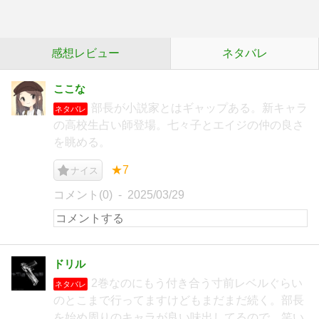
感想レビュー
ネタバレ
ここな
部長が小説家とはギャップある。新キャラ
ネタバレ
の高校生占い師登場。七々子とエイジの仲の良さ
を眺める。
★7
ナイス
コメント(0)
2025/03/29
ドリル
2巻なのにもう付き合う寸前レベルぐらい
ネタバレ
のとこまで行ってますけどもまだまだ続く。部長
を始め周りのキャラが良い味出してるので、笑い