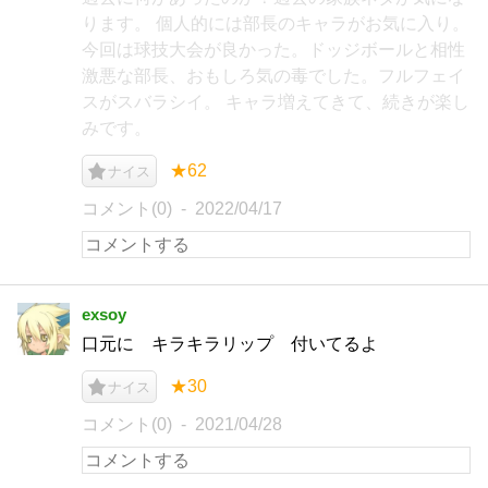
ります。 個人的には部長のキャラがお気に入り。
今回は球技大会が良かった。ドッジボールと相性
激悪な部長、おもしろ気の毒でした。フルフェイ
スがスバラシイ。 キャラ増えてきて、続きが楽し
みです。
★62
ナイス
コメント(0)
2022/04/17
exsoy
口元に キラキラリップ 付いてるよ
★30
ナイス
コメント(0)
2021/04/28