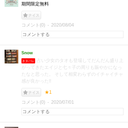
期間限定無料
ナイス
コメント(0)
2020/08/04
Snow
占い少女のタオも登場してだんだん盛り上
ネタバレ
がってきたエイジと七々子の周りも賑やかになっ
たなと思った。 そして相変わらずのイチャイチャ
感が良かった!!
★1
ナイス
コメント(0)
2020/07/01