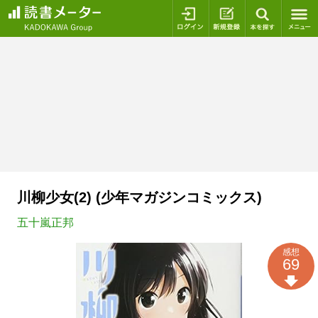
ログイン
新規登録
本を探
川柳少女(2) (少年マガジンコミックス)
五十嵐正邦
感想
69