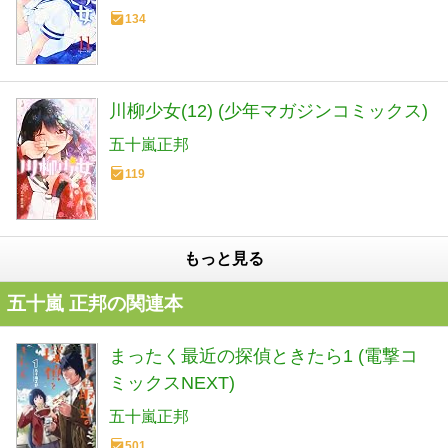
134
川柳少女(12) (少年マガジンコミックス)
五十嵐正邦
119
もっと見る
五十嵐 正邦の関連本
まったく最近の探偵ときたら1 (電撃コ
ミックスNEXT)
五十嵐正邦
501