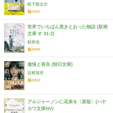
松下龍之介
23427
世界でいちばん透きとおった物語 (新潮
文庫 す 31-2)
杉井光
29948
傲慢と善良 (朝日文庫)
辻村深月
42510
アルジャーノンに花束を〔新版〕(ハヤ
カワ文庫NV)