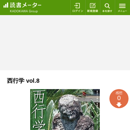
ログイン
新規登録
本を探
西行学 vol.8
感想
0