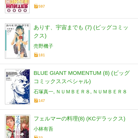
597
ありす、宇宙までも (7) (ビッグコミッ
クス)
売野機子
181
BLUE GIANT MOMENTUM (8) (ビッグ
コミックススペシャル)
石塚真一
ＮＵＭＢＥＲ８
ＮＵＭＢＥＲ８
147
フェルマーの料理(8) (KCデラックス)
小林有吾