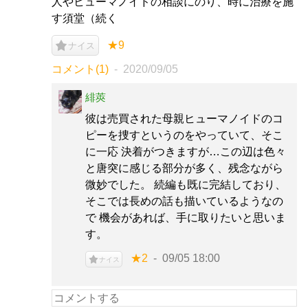
人やヒューマノイドの相談にのり、時に治療を施
す須堂（続く
★9
ナイス
コメント(1)
2020/09/05
緋莢
彼は売買された母親ヒューマノイドのコ
ピーを捜すというのをやっていて、そこ
に一応 決着がつきますが…この辺は色々
と唐突に感じる部分が多く、残念ながら
微妙でした。 続編も既に完結しており、
そこでは長めの話も描いているようなの
で 機会があれば、手に取りたいと思いま
す。
★2
09/05 18:00
ナイス