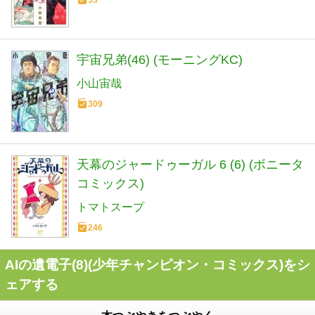
33
宇宙兄弟(46) (モーニングKC)
小山宙哉
309
天幕のジャードゥーガル 6 (6) (ボニータ
コミックス)
トマトスープ
246
AIの遺電子(8)(少年チャンピオン・コミックス)をシ
ェアする