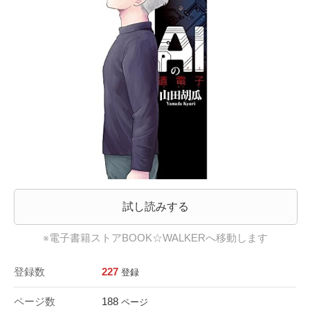
試し読みする
※電子書籍ストアBOOK☆WALKERへ移動します
登録数
227
登録
ページ数
188
ページ