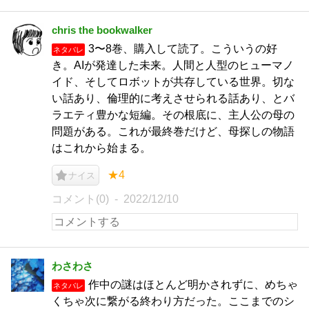
chris the bookwalker
3〜8巻、購入して読了。こういうの好
ネタバレ
き。AIが発達した未来。人間と人型のヒューマノ
イド、そしてロボットが共存している世界。切な
い話あり、倫理的に考えさせられる話あり、とバ
ラエティ豊かな短編。その根底に、主人公の母の
問題がある。これが最終巻だけど、母探しの物語
はこれから始まる。
★4
ナイス
コメント(0)
2022/12/10
わさわさ
作中の謎はほとんど明かされずに、めちゃ
ネタバレ
くちゃ次に繋がる終わり方だった。ここまでのシ