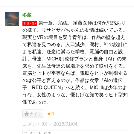
冬蔵
第一章、完結。 須藤医師は何か思惑あり
ネタバレ
の様子。リサとサバちゃんの友情は続いている。
現実とVRの境目を疑う青年は、作品の壁を超え
て私達を見つめる。人口減少、廃村、神の設計に
よる私達、疑念に満ちた学校、電脳の自由と設
計、母達。MICHIは改修プランと自身（AI）の未
来を、先生は母達の居場所を求めて取引をする。
電脳とヒトが平等ならば、電脳をヒトが制御する
のは公平と言えるのか。作品は次章『AIの遺伝
子 RED QUEEN』へと続く。MICHIは少年のよ
うな、女性のような、優しげな顔で笑うヒト型知
性であった。
★4
ナイス
コメント(0)
2018/01/04