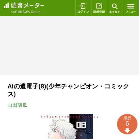
ログイン
新規登録
本を探
AIの遺電子(8)(少年チャンピオン・コミック
ス)
山田胡瓜
感想
6