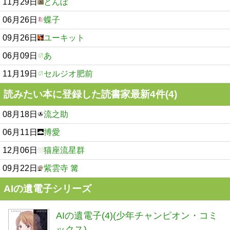
11月29日
とんぼ
06月26日
蝶子
09月26日
ユーキット
06月09日
あ
11月19日
セルジオ肥前
読みたい本に登録した読書家最新4件(4)
08月18日
流之助
06月11日
博愛
12月06日
猫座流星群
09月22日
紫雲寺 篝
AIの遺電子シリーズ
AIの遺電子(4)(少年チャンピオン・コミ
ックス)