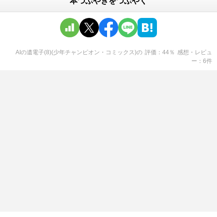
本つぶやきをつぶやく
AIの遺電子(8)(少年チャンピオン・コミックス)
の
評価
44
％
感想・レビュ
ー
6
件