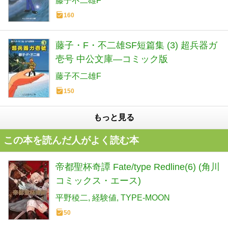
藤子不二雄F
160
藤子・F・不二雄SF短篇集 (3) 超兵器ガ
壱号 中公文庫―コミック版
藤子不二雄F
150
もっと見る
この本を読んだ人がよく読む本
帝都聖杯奇譚 Fate/type Redline(6) (角川
コミックス・エース)
平野稜二
経験値
TYPE-MOON
50