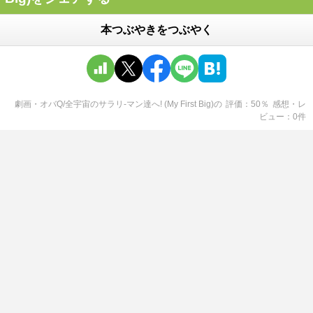
本つぶやきをつぶやく
劇画・オバQ/全宇宙のサラリ-マン達へ! (My First Big)
の
評価
50
％
感想・レ
ビュー
0
件