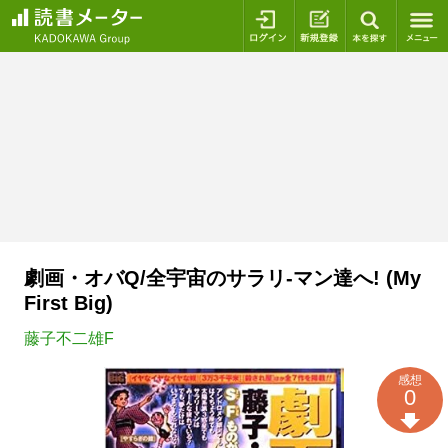
ログイン
新規登録
本を探
劇画・オバQ/全宇宙のサラリ-マン達へ! (My
First Big)
藤子不二雄F
感想
0