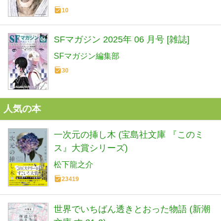
10
SFマガジン 2025年 06 月号 [雑誌]
SFマガジン編集部
30
人気の本
一次元の挿し木 (宝島社文庫 『このミ
ス』大賞シリーズ)
松下龍之介
23419
世界でいちばん透きとおった物語 (新潮