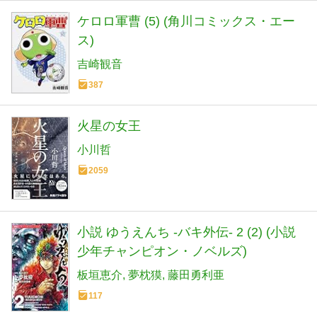
ケロロ軍曹 (5) (角川コミックス・エー
ス)
吉崎観音
387
火星の女王
小川哲
2059
小説 ゆうえんち -バキ外伝- 2 (2) (小説
少年チャンピオン・ノベルズ)
板垣恵介
夢枕獏
藤田勇利亜
117