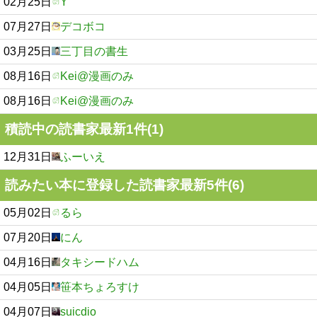
02月25日
Y
07月27日
デコボコ
03月25日
三丁目の書生
08月16日
Kei@漫画のみ
08月16日
Kei@漫画のみ
積読中の読書家最新1件(1)
12月31日
ふーいえ
読みたい本に登録した読書家最新5件(6)
05月02日
るら
07月20日
にん
04月16日
タキシードハム
04月05日
笹本ちょろすけ
04月07日
suicdio