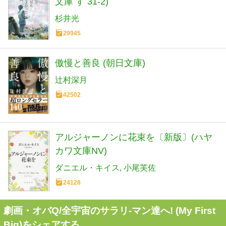
文庫 す 31-2)
杉井光
29945
傲慢と善良 (朝日文庫)
辻村深月
42502
アルジャーノンに花束を〔新版〕(ハヤ
カワ文庫NV)
ダニエル・キイス
小尾芙佐
24128
劇画・オバQ/全宇宙のサラリ-マン達へ! (My First
Big)をシェアする