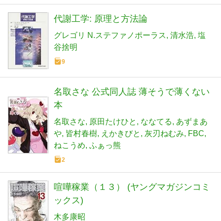
代謝工学: 原理と方法論
グレゴリ N.ステファノポーラス
清水浩
塩
谷捨明
9
名取さな 公式同人誌 薄そうで薄くない
本
名取さな
原田たけひと
ななてる
あずまあ
や
皆村春樹
えかきびと
灰刃ねむみ
FBC
ねこうめ
ふぁっ熊
2
喧嘩稼業（１３） (ヤングマガジンコミ
ックス)
木多康昭