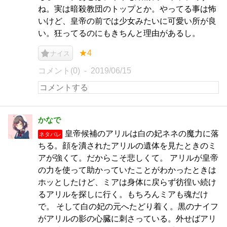
ね。実は暗殺教団のトップとか。やってる事は怖
いけど、皇帝の前では少女みたいに可愛い所が良
い。狂ってるのにもきちんと理由があるし。
★4
ナイス
コメント(0)
2019/06/15
かなで
皇帝候補のアリルは白の妃ネネの魔力に落
ネタバレ
ちる。顔を潰されたアリルの遺体を見たときのミ
アが強くて。だからこそ悲しくて。 アリルが皇帝
の力を使って助かっていたことがわかったときは
ホッとしたけど、ミアは身体に戻らず彷徨い続け
るアリルを探しに行く。もちろんミアも魂だけ
で。 そして白の妃の元へたどり着く。黒のナイフ
がアリルの影の心臓に刺さっている。外せばアリ