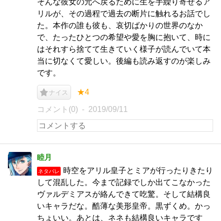
そんな彼女の元へ戻るために生を手繰り寄せるア
リルが、その過程で過去の断片に触れるお話でし
た。本作の誰も彼も、哀切ばかりの世界のなか
で、たったひとつの希望や愛を胸に抱いて、時に
はそれすら捨てて生きていく様子が読んでいて本
当に切なくて愛しい。後編も読み返すのが楽しみ
です。
★4
ナイス
コメント(0)
2019/09/11
睦月
時空をアリル皇子とミアが行ったりきたり
ネタバレ
して混乱した。今まで記録でしか出てこなかった
ヴァルデミアスが絡んできて吃驚。そして結構良
いキャラだな。酷薄な美形皇帝。黒ずくめ。かっ
ちょいい。あとは、ネネも結構良いキャラです