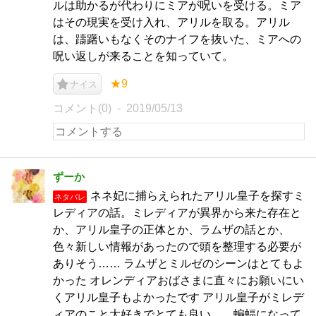
ルは助かるが代わりにミアが呪いを受ける。ミア
はその現実を受け入れ、アリルを取る。アリル
は、躊躇いもなくそのナイフを抜いた、ミアへの
呪い返しが来ることを知っていて。
★9
ナイス
コメント(0)
2019/05/13
ずーか
ネネ妃に捕らえられたアリル皇子を探すミ
ネタバレ
レディアの話。ミレディアが異界から来た存在と
か、アリル皇子の正体とか、ラムザの話とか、
色々新しい情報があったので頭を整理する必要が
ありそう…… ラムザとミルゼのシーンはとてもよ
かった オレンディアおばさまに直々にお願いにい
くアリル皇子もよかったです アリル皇子がミレデ
ィアのこと大好きでとても良い……蝙蝠になって