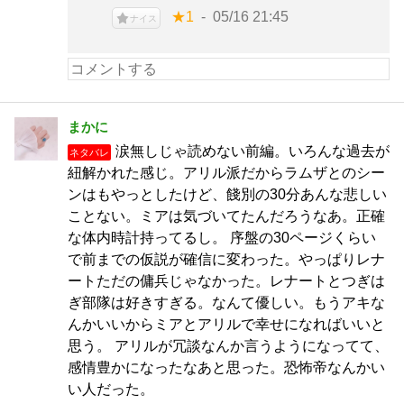
★1
05/16 21:45
ナイス
まかに
涙無しじゃ読めない前編。いろんな過去が
ネタバレ
紐解かれた感じ。アリル派だからラムザとのシー
ンはもやっとしたけど、餞別の30分あんな悲しい
ことない。ミアは気づいてたんだろうなあ。正確
な体内時計持ってるし。 序盤の30ページくらい
で前までの仮説が確信に変わった。やっぱりレナ
ートただの傭兵じゃなかった。レナートとつぎは
ぎ部隊は好きすぎる。なんて優しい。もうアキな
んかいいからミアとアリルで幸せになればいいと
思う。 アリルが冗談なんか言うようになってて、
感情豊かになったなあと思った。恐怖帝なんかい
い人だった。