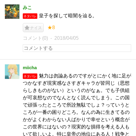
みこ
皇子を探して暗闇を辿る。
ネタバレ
★8
ナイス
コメント(0)
2018/04/05
miicha
魅力は勿論あるのですがとにかく地に足が
ネタバレ
つかなすぎ現実感なさすぎキャラが皆同じ（思想
らしきものがない）というのがなぁ。でも子供組
が可哀想なのでなんとなく読んでしまう。この国
で頑張ったところで所詮無駄でしょ？っていうと
ころが一番の困りどころ。なんの為に生きてるの
かがよくわからない人ばかりで幸せという概念が
この世界にはないの？現実的な損得を考える人も
いて欲しいよ。特に皇帝の地位にある人！戦争と