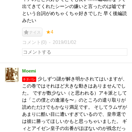
出てきてくれたシーンの嫌いと言ったのは嘘です
という台詞がめちゃくちゃ好きでした 早く後編読
みたい
★4
ナイス
コメント(0)
2019/01/02
Moemi
少しずつ謎が解き明かされてはいますが、
ネタバレ
この巻ではそれほど大きな動きはありませんでし
た。 ですが数少ない（と思われる）アキ派として
は「この僕との逢瀬を〜」のところの遣り取りが
読めただけでもかなり満足です。 そしてラムザが
あまりに酷い目に遭いすぎているので、皇帝選で
は彼に勝ってほしいかもと思っちゃいました。 ギ
ィとアイゼン皇子の出番がほぼないのが残念だっ