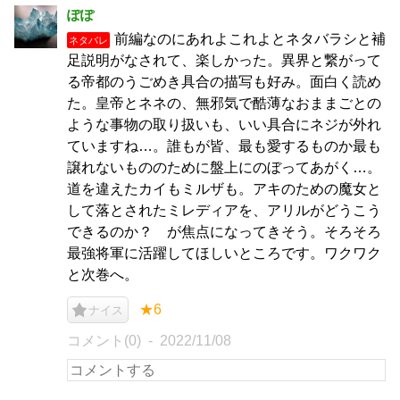
ぽぽ
前編なのにあれよこれよとネタバラシと補
ネタバレ
足説明がなされて、楽しかった。異界と繋がって
る帝都のうごめき具合の描写も好み。面白く読め
た。皇帝とネネの、無邪気で酷薄なおままごとの
ような事物の取り扱いも、いい具合にネジが外れ
ていますね…。誰もが皆、最も愛するものか最も
譲れないもののために盤上にのぼってあがく…。
道を違えたカイもミルザも。アキのための魔女と
して落とされたミレディアを、アリルがどうこう
できるのか？ が焦点になってきそう。そろそろ
最強将軍に活躍してほしいところです。ワクワク
と次巻へ。
★6
ナイス
コメント(0)
2022/11/08