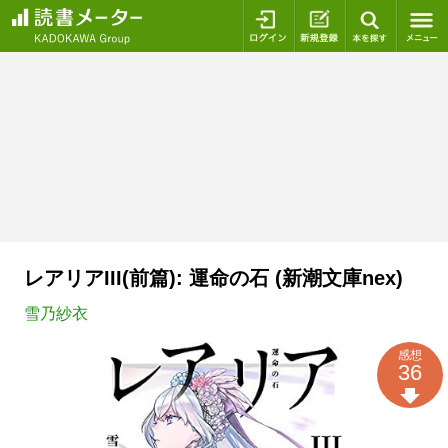
ログイン
新規登録
本を探
レアリアIII(前篇): 運命の石 (新潮文庫nex)
雪乃紗衣
感想
36