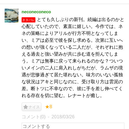
neconeconeco
とても久しぶりの新刊。続編は出るのかと
ネタバレ
心配していたので、素直に嬉しい。今作では、ネ
ネの策略によりアリルが行方不明となってしま
い、ミアは必至で彼を探し求める。次第に互いへ
の想いが強くなっている二人だが、それぞれに抱
える過去と強い望みが共に歩む道を拒んでしま
う。ミアは無事に戻って来られるのかな？ついつ
いメインの二人に肩入れしがちだが、ラムザの境
遇が悲惨過ぎて居た堪れない。味方のいない孤独
な状況はアキと同じなのに、受け取り方は雲泥の
差。断トツに不幸なので、彼に手を差し伸べてく
れる存在を切に望む。レナートが癒し。
★8
ナイス
コメント(0)
2018/03/26