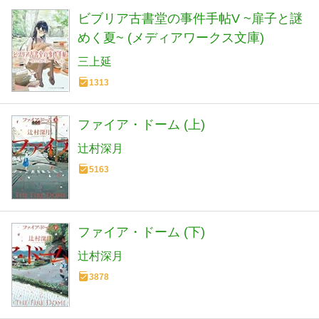
ビブリア古書堂の事件手帖V ~扉子と謎
めく夏~ (メディアワークス文庫)
三上延
1313
ファイア・ドーム (上)
辻村深月
5163
ファイア・ドーム (下)
辻村深月
3878