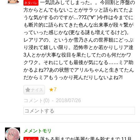
一気読みしてしまった。。今回割と序盤の
ネタバレ
方からとんでもないことがサラッと語られてたよ
うな気がするのですが…??Σ(°∀° )今作は今までに
も断片的に語られてきた色んな出来事が段々繋が
っていった感じかな(更なる謎も増えてるけど)。
レアリアの、というか雪乃さんの世界観にどっぷ
り浸れて嬉しい限り。恐怖帝とか若かりしリア達
3人とかが大事な役目を果たしてたのも何だかワ
クワク。それにしても最後が気になる……ミア助
かるよね??あの状態でアリルちゃんと生きてたん
だからミアもうっかり死んだりしないよね?!
★7
ナイス
コメント(0)
2018/07/26
メメントモリ
落ちる影までが美麗な男を殺すまで 11月
ネタバレ