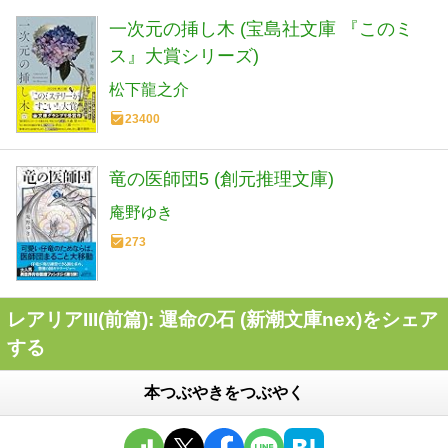
一次元の挿し木 (宝島社文庫 『このミ
ス』大賞シリーズ)
松下龍之介
23400
竜の医師団5 (創元推理文庫)
庵野ゆき
273
レアリアIII(前篇): 運命の石 (新潮文庫nex)をシェア
する
本つぶやきをつぶやく