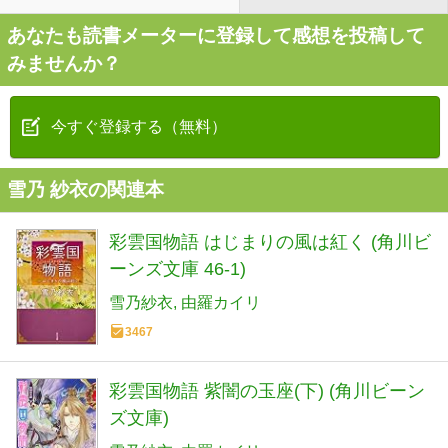
あなたも読書メーターに登録して感想を投稿して
みませんか？
今すぐ登録する（無料）
雪乃 紗衣の関連本
彩雲国物語 はじまりの風は紅く (角川ビ
ーンズ文庫 46-1)
雪乃紗衣
由羅カイリ
3467
彩雲国物語 紫闇の玉座(下) (角川ビーン
ズ文庫)