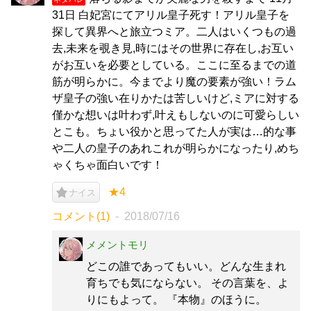
31日 白妃宮にてアリル皇子死す！アリル皇子を
探して異界へと旅立つミア。二人はいくつもの過
去,未来を覗き見,時にはその世界に存在し,お互い
がお互いを必要としている。ここに至るまでの道
筋が明らかに。今までより魔の要素が強い！ラム
ザ皇子の強い在りかたは苦しいけど,ミアに対する
僅かな想いは叶わず,叶えもしないのに可愛らしい
とこも。ちょい役かと思ってた人が実は…的な事
や二人の皇子のあれこれが明らかになったり,めち
ゃくちゃ面白いです！
★4
ナイス
コメント(1)
2018/07/16
メメントモリ
どこの誰であってもいい。どんな生まれ
育ちでも気にならない。 その言葉を、よ
りにもよって。 『本物』のほうに。