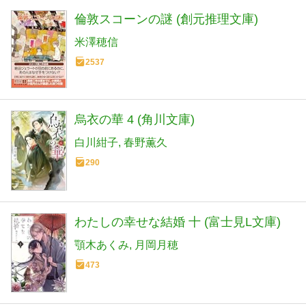
倫敦スコーンの謎 (創元推理文庫)
米澤穂信
2537
烏衣の華 4 (角川文庫)
白川紺子
春野薫久
290
わたしの幸せな結婚 十 (富士見L文庫)
顎木あくみ
月岡月穂
473