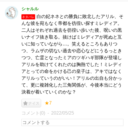
シャルル
白の妃ネネとの勝負に敗北したアリル、そ
ネタバレ
んな彼を宛もなく帝都を彷徨い探すミレディア。
二人はそれぞれ過去を彷徨い歩いた後、呪いの黒
いナイフ抜き取る。抜けばミレディアが死ぬと互
いに知っていながら…。笑えるところもありつ
つ、ラムザの切ない過去や恋心などにうるっとき
つつ、亡霊となったミアのツギハギ部隊が登場し
アリルを助けてくれたのは胸熱でした！ミレディ
アとっての命をかける己の皇子は、アキではなく
アリルっていうのがいい！アリルの出自も分かっ
て、更に複雑化した三角関係が、今後本当にどう
決着が着いていくのかな？
★7
ナイス
コメント(0)
2022/05/25