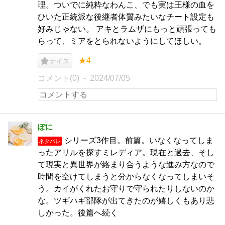
理。ついでに純粋なわんこ、でも実は王様の血を
ひいた正統派な後継者体質みたいなチート設定も
好みじゃない。 アキとラムザにもっと頑張っても
らって、ミアをとられないようにしてほしい。
★4
ナイス
コメント(0)
2024/07/05
ぽに
シリーズ3作目。前篇。いなくなってしま
ネタバレ
ったアリルを探すミレディア。現在と過去、そし
て現実と異世界が絡まり合うような進み方なので
時間を空けてしまうと分からなくなってしまいそ
う。カイがくれたお守りで守られたりしないのか
な。ツギハギ部隊が出てきたのが嬉しくもあり悲
しかった。後篇へ続く