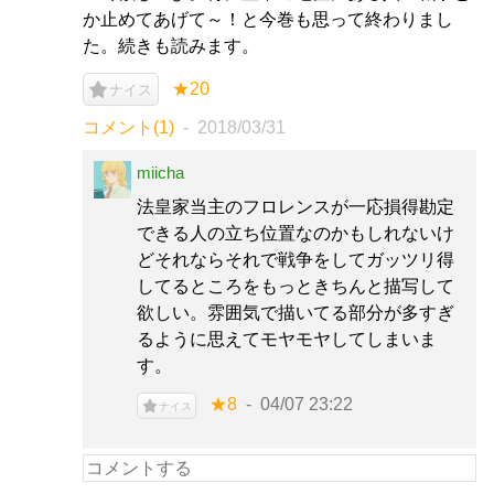
か止めてあげて～！と今巻も思って終わりまし
た。続きも読みます。
★20
ナイス
コメント(1)
2018/03/31
miicha
法皇家当主のフロレンスが一応損得勘定
できる人の立ち位置なのかもしれないけ
どそれならそれで戦争をしてガッツリ得
してるところをもっときちんと描写して
欲しい。雰囲気で描いてる部分が多すぎ
るように思えてモヤモヤしてしまいま
す。
★8
04/07 23:22
ナイス