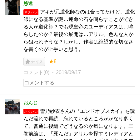
悠遠
アキが元道化師なのは合ってたけど、道化
ネタバレ
師になる基準が謎…運命の石を鳴らすことができ
る人が道化師？でも現皇帝のユーディアスは…鳴
らしたのか？最後の展開は…アリル、色んな人か
ら狙われそうな？しかし、作者は絶望的な切なさ
を書くのが上手いと思う。
★8
ナイス
コメント(0)
2019/09/17
おんじ
雪乃紗衣さんの『エンドオブスカイ』を読
ネタバレ
んだ流れで再読。忘れているところがかなり多く
て、普通に後編でどうなるのか気になります。三
巻前編は、「死んだ」アリルを探すミレディアと