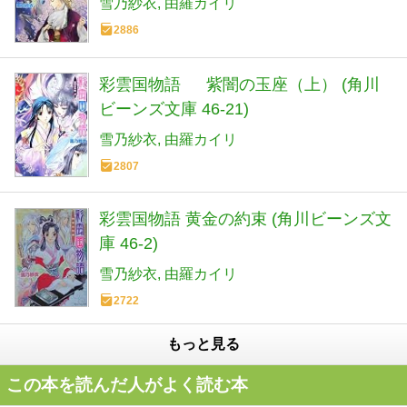
雪乃紗衣
由羅カイリ
2886
彩雲国物語 紫闇の玉座（上） (角川
ビーンズ文庫 46-21)
雪乃紗衣
由羅カイリ
2807
彩雲国物語 黄金の約束 (角川ビーンズ文
庫 46-2)
雪乃紗衣
由羅カイリ
2722
もっと見る
この本を読んだ人がよく読む本