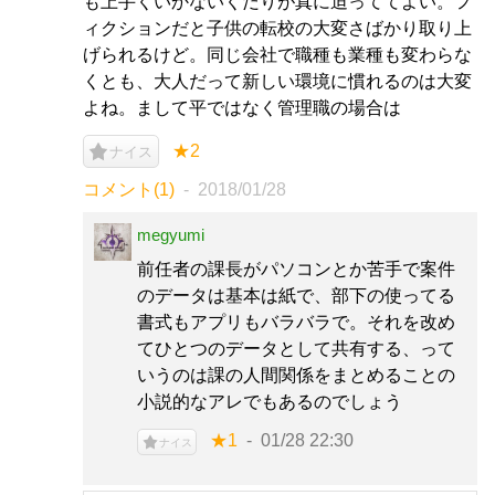
も上手くいかないくだりが真に迫っててよい。フ
ィクションだと子供の転校の大変さばかり取り上
げられるけど。同じ会社で職種も業種も変わらな
くとも、大人だって新しい環境に慣れるのは大変
よね。まして平ではなく管理職の場合は
★2
ナイス
コメント(1)
2018/01/28
megyumi
前任者の課長がパソコンとか苦手で案件
のデータは基本は紙で、部下の使ってる
書式もアプリもバラバラで。それを改め
てひとつのデータとして共有する、って
いうのは課の人間関係をまとめることの
小説的なアレでもあるのでしょう
★1
01/28 22:30
ナイス