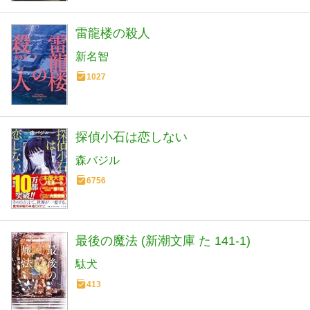
雷龍楼の殺人
新名智
1027
探偵小石は恋しない
森バジル
6756
最後の魔法 (新潮文庫 た 141-1)
駄犬
413