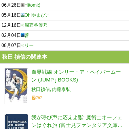
06月26日
Hitomi:)
05月16日
Oh!やまびこ
12月16日
周嘉谷優乃
02月04日
善
08月07日
りー
秋田 禎信の関連本
血界戦線 オンリー・ア・ペイパームー
ン (JUMP j BOOKS)
秋田禎信
内藤泰弘
797
我が呼び声に応えよ獣: 魔術士オーフェ
ンはぐれ旅 (富士見ファンタジア文庫