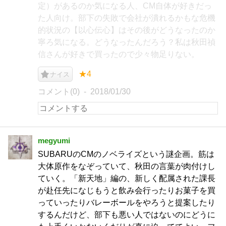
定）があるのか気になる人、CM自体が好きだっ
た人向け。部下の失敗で会社が潰れるかもな危機
的状況の【以心伝心】はその後がどうなったのか
寧ろ気になる。どうなったんだろう？私は秋田禎
信さんが好きで買ったので少々物足りない。
★4
ナイス
コメント(0)
2018/01/30
megyumi
SUBARUのCMのノベライズという謎企画。筋は
大体原作をなぞっていて、秋田の言葉が肉付けし
ていく。「新天地」編の、新しく配属された課長
が赴任先になじもうと飲み会行ったりお菓子を買
っていったりバレーボールをやろうと提案したり
するんだけど、部下も悪い人ではないのにどうに