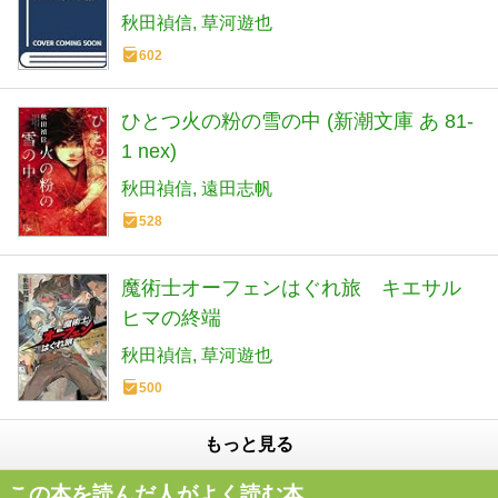
40-2)
秋田禎信
草河遊也
602
ひとつ火の粉の雪の中 (新潮文庫 あ 81-
1 nex)
秋田禎信
遠田志帆
528
魔術士オーフェンはぐれ旅 キエサル
ヒマの終端
秋田禎信
草河遊也
500
もっと見る
この本を読んだ人がよく読む本