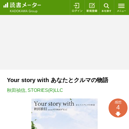
ログイン
新規登録
本を探
Your story with あなたとクルマの物語
秋田禎信
,
STORIES(R)LLC
感想
4