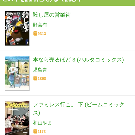
殺し屋の営業術
野宮有
9313
本なら売るほど 3 (ハルタコミックス)
児島青
1868
ファミレス行こ。 下 (ビームコミック
ス)
和山やま
1173