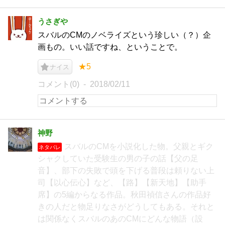
うさぎや
スバルのCMのノベライズという珍しい（？）企
画もの。いい話ですね、ということで。
★5
ナイス
コメント(0)
2018/02/11
神野
スバルのCMを小説化した物。父親とギク
ネタバレ
シャクしていた受験生の男の子の話【父の足
音】、部下の失敗で頭を下げる普段は頼りない上
司【以心伝心】など、【路】【新天地】【助手
席】の5編からなる作品。秋田禎信さんの作品好
きの人だと物足りなさがどうしてもある。それと
は関係なくスバルのあのCMにどんな物語（設