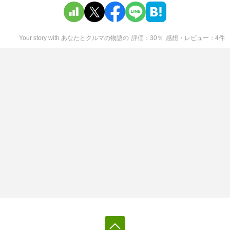
Your story with あなたとクルマの物語
の
評価
30
％
感想・レビュー
4
件