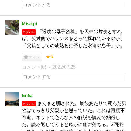
Misa-pi
「過度の母子密着」を天秤の片側とすれ
ネタバレ
ば、反対側でバランスをとって揺れているのが、
「父親としての成熟を拒否した永遠の息子」か。
★5
ナイス
コメント(0)
2022/07/25
Erika
まんまと騙された。最後あたりで死んだ男
ネタバレ
性はてっきり父親かと思っていた。これは再読不
可避。ネットで色んな人の解説を読んで納得し
た。読み返してみると確かに腑に落ちる。2回楽