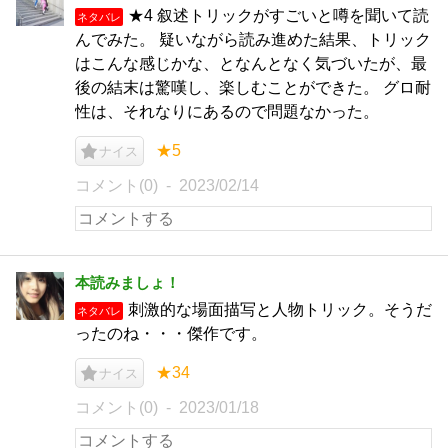
★4 叙述トリックがすごいと噂を聞いて読
ネタバレ
んでみた。 疑いながら読み進めた結果、トリック
はこんな感じかな、となんとなく気づいたが、最
後の結末は驚嘆し、楽しむことができた。 グロ耐
性は、それなりにあるので問題なかった。
★5
ナイス
コメント(0)
2023/02/14
本読みましょ！
刺激的な場面描写と人物トリック。そうだ
ネタバレ
ったのね・・・傑作です。
★34
ナイス
コメント(0)
2023/01/18