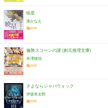
暁星
湊かなえ
9036
倫敦スコーンの謎 (創元推理文庫)
米澤穂信
2539
さよならジャバウォック
伊坂幸太郎
8395