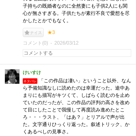
子持ちの既婚者なのに全然妻にも子供2人にも関
心が無さすぎる。子供たちが素行不良で愛想を尽
かしたとかでもなく。
★3
ナイス
コメント(0)
2026/03/12
けいすけ
「この作品は凄い」ということ以外、なん
ネタバレ
ら予備知識なしに読めたのは幸運だった。途中あ
まりにも描写がキツくて、しばらく読むのを止め
ていたのだったが、この作品の評判の高さを改め
て目にしたことで我慢して再度読み進めたとこ
ろ・・・ラスト、「はあ？」とリアルで声が出
た。文字通りひっくり返った。叙述トリック、か
くあるべしの見事さ。