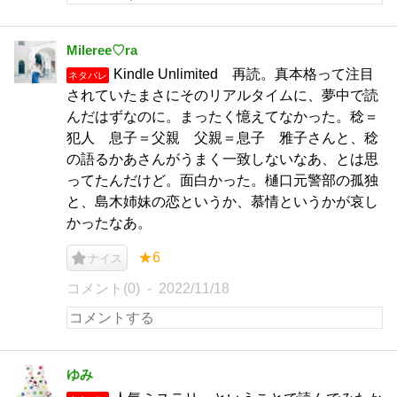
Mileree♡ra
Kindle Unlimited 再読。真本格って注目
ネタバレ
されていたまさにそのリアルタイムに、夢中で読
んだはずなのに。まったく憶えてなかった。稔＝
犯人 息子＝父親 父親＝息子 雅子さんと、稔
の語るかあさんがうまく一致しないなあ、とは思
ってたんだけど。面白かった。樋口元警部の孤独
と、島木姉妹の恋というか、慕情というかが哀し
かったなあ。
★6
ナイス
コメント(0)
2022/11/18
ゆみ