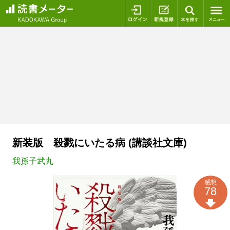
ログイン
新規登録
本を探
新装版 殺戮にいたる病 (講談社文庫)
我孫子武丸
感想
78