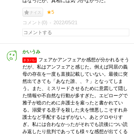
はなったが、真相には気づかなかった。
★5
ナイス
コメント(0)
2022/05/21
かいうみ
フェアかアンフェアか感想が分かれるそう
ネタバレ
だが、私はアンフェアと感じた。例えば同居の義
母の存在を一度も直接記載していない。最後に突
然出てきても「あなた誰、、？」となってしま
う。また、ミスリードさせるために意図して隠し
た情報や不自然な行動が多すぎた。エピローグで
雅子が稔のために弁護士を雇ったと書かれてい
る。溺愛する息子を殺した夫を憎悪しこそすれ弁
護士など手配するはずがない。あとグロやりす
ぎ。私には合わなかったがそれでも読後につい読
み返したり批判であっても様々な感想が出てくる