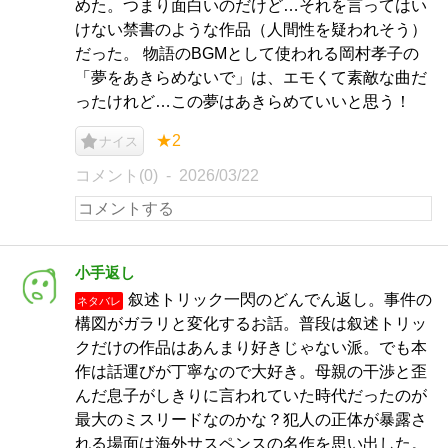
めた。つまり面白いのだけど…それを言ってはい
けない禁書のような作品（人間性を疑われそう）
だった。 物語のBGMとして使われる岡村孝子の
「夢をあきらめないで」は、エモくて素敵な曲だ
ったけれど…この夢はあきらめていいと思う！
★2
ナイス
コメント(0)
2026/03/22
小手返し
叙述トリック一閃のどんでん返し。事件の
ネタバレ
構図がガラリと変化するお話。普段は叙述トリッ
クだけの作品はあんまり好きじゃない派。でも本
作は話運びが丁寧なので大好き。母親の干渉と歪
んだ息子がしきりに言われていた時代だったのが
最大のミスリードなのかな？犯人の正体が暴露さ
れる場面は海外サスペンスの名作を思い出した。