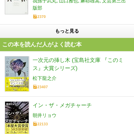
我孫子武丸
山口雅也
麻耶雄嵩
文芸第三出
版部
2370
もっと見る
この本を読んだ人がよく読む本
一次元の挿し木 (宝島社文庫 『このミ
ス』大賞シリーズ)
松下龍之介
23407
イン・ザ・メガチャーチ
朝井リョウ
22133