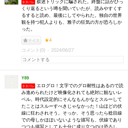
叙述トリックに騙された。終盤に話がひっ
ネタバレ
くり返るという噂を聞いていたが、読みやすくす
るすると読め、最後にしてやられた。独自の世界
観を持つ犯人よりも、雅子の狂気の方が恐ろしか
った。
★4
ナイス
コメント(0)
2024/06/27
Y89
エログロ！文字でのグロ耐性はあるので読
ネタバレ
み進められたけど映像化されても絶対に観ないレ
ベル。時代設定的にそんなもんかなとスルーして
たことはスルーすべきじゃなかった！山ほどの伏
線に狂わされそう。そっか、そう思ったら稔目線
での母しかほほいないような描写も、伏線であり
つつも描写としても十分に成り立つのは恐ろし