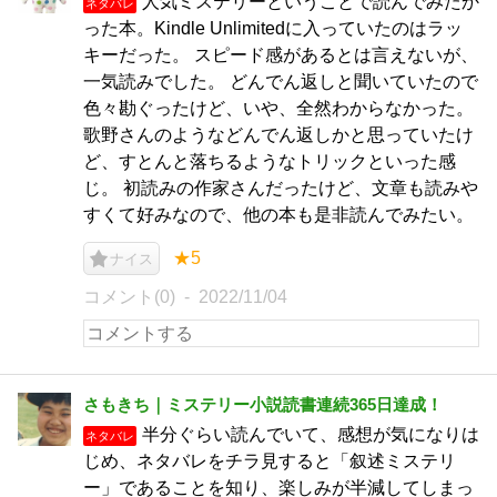
人気ミステリーということで読んでみたか
ネタバレ
った本。Kindle Unlimitedに入っていたのはラッ
キーだった。 スピード感があるとは言えないが、
一気読みでした。 どんでん返しと聞いていたので
色々勘ぐったけど、いや、全然わからなかった。
歌野さんのようなどんでん返しかと思っていたけ
ど、すとんと落ちるようなトリックといった感
じ。 初読みの作家さんだったけど、文章も読みや
すくて好みなので、他の本も是非読んでみたい。
★5
ナイス
コメント(0)
2022/11/04
さもきち｜ミステリー小説読書連続365日達成！
半分ぐらい読んでいて、感想が気になりは
ネタバレ
じめ、ネタバレをチラ見すると「叙述ミステリ
ー」であることを知り、楽しみが半減してしまっ