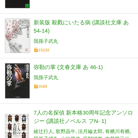
新装版 殺戮にいたる病 (講談社文庫 あ
54-14)
我孫子武丸
15228
弥勒の掌 (文春文庫 あ 46-1)
我孫子武丸
3589
7人の名探偵 新本格30周年記念アンソロ
ジー (講談社ノベルス フN- 1)
綾辻行人
歌野晶午
法月綸太郎
有栖川有栖