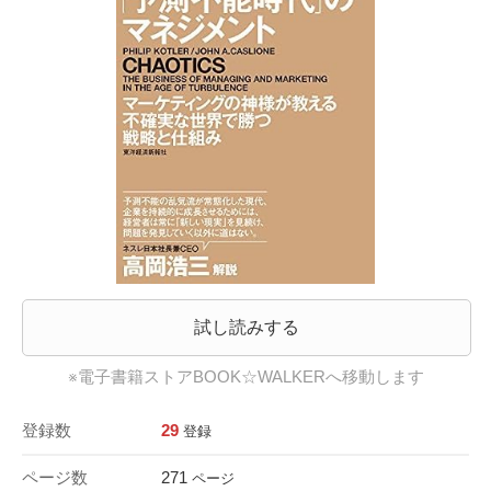
試し読みする
※電子書籍ストアBOOK☆WALKERへ移動します
登録数
29
登録
ページ数
271
ページ