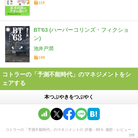
119
BT'63 (ハーパーコリンズ・フィクショ
ン)
池井戸潤
199
コトラーの「予測不能時代」のマネジメントをシ
ェアする
本つぶやきをつぶやく
コトラーの「予測不能時代」のマネジメント
の
評価
89
％
感想・レビュー
0
件