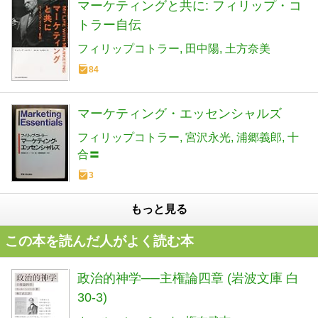
マーケティングと共に: フィリップ・コ
トラー自伝
フィリップコトラー
田中陽
土方奈美
84
マーケティング・エッセンシャルズ
フィリップコトラー
宮沢永光
浦郷義郎
十
合〓
3
もっと見る
この本を読んだ人がよく読む本
政治的神学──主権論四章 (岩波文庫 白
30-3)