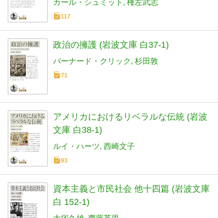
カール・シュミット
権左武志
117
政治の擁護 (岩波文庫 白37-1)
バーナード・クリック
杉田敦
71
アメリカにおけるリベラルな伝統 (岩波
文庫 白38-1)
ルイ・ハーツ
西崎文子
93
資本主義と市民社会 他十四篇 (岩波文庫
白 152-1)