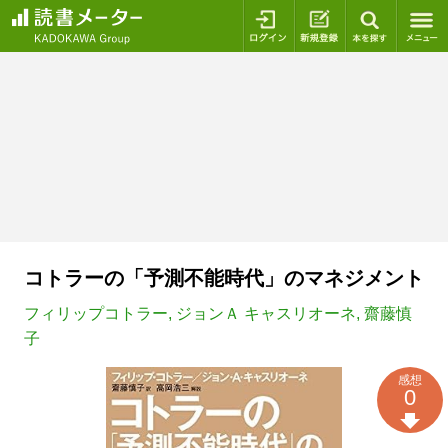
ログイン
新規登録
本を探
コトラーの「予測不能時代」のマネジメント
フィリップコトラー
,
ジョンＡ キャスリオーネ
,
齋藤慎
子
感想
0