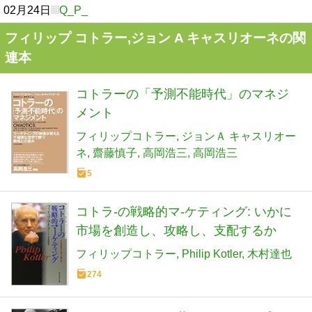
02月24日
Q_P_
フィリップ コトラー,ジョン A キャスリオーネの関
連本
コトラーの「予測不能時代」のマネジ
メント
フィリップコトラー
ジョンＡ キャスリオー
ネ
齋藤慎子
高岡浩三
高岡浩三
5
コトラ-の戦略的マ-ケティング: いかに
市場を創造し、攻略し、支配するか
フィリップコトラー
Philip Kotler
木村達也
274