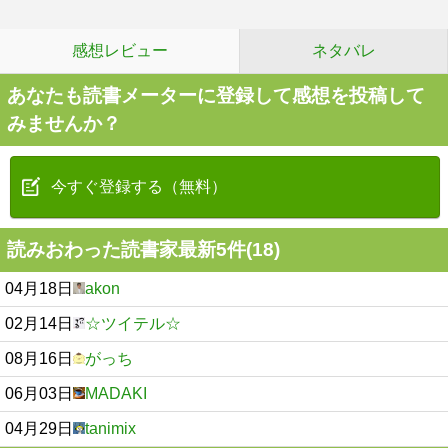
感想レビュー
ネタバレ
あなたも読書メーターに登録して感想を投稿して
みませんか？
今すぐ登録する（無料）
読みおわった読書家最新5件(18)
04月18日
akon
02月14日
☆ツイテル☆
08月16日
がっち
06月03日
MADAKI
04月29日
tanimix