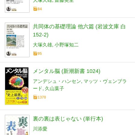
大塚久雄
齋藤英里
84
共同体の基礎理論 他六篇 (岩波文庫 白
152-2)
大塚久雄
小野塚知二
95
メンタル脳 (新潮新書 1024)
アンデシュ・ハンセン
マッツ・ヴェンブラ
ード
久山葉子
1370
裏の裏は表じゃない (単行本)
川添愛