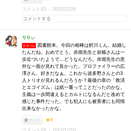
コメント(0)
2022/12/26
りりぃ
図書館本。今回の相棒は鰐川くん。結婚し
ネタバレ
たんだね。おめでとう。赤堀先生と岩楯さんは一
歩近づいたようで…どうなんだろ。赤堀先生の意
外な一面が見れて良かった。プロファイラーの広
澤さん、好きだなぁ。これから波多野さんとの3
人トリオが見れるんだろうか？最後の章の「救済
とエゴイズム」は紙一重ってことだったのかな。
主義は一歩間違えるとカルトになるんだと改めて
感じた事件だった。でも犯人にも被害者にも同情
出来なかったかな。
★8
ナイス
コメント(0)
2022/11/10