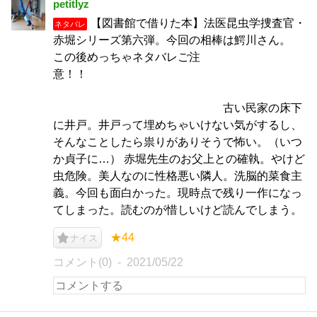
petitlyz
【図書館で借りた本】法医昆虫学捜査官・
ネタバレ
赤堀シリーズ第六弾。今回の相棒は鰐川さん。
この後めっちゃネタバレご注
意！！
古い民家の床下
に井戸。井戸って埋めちゃいけない気がするし、
そんなことしたら祟りがありそうで怖い。（いつ
か貞子に…） 赤堀先生のお父上との確執。やけど
虫危険。美人なのに性格悪い隣人。洗脳的菜食主
義。今回も面白かった。現時点で残り一作になっ
てしまった。読むのが惜しいけど読んでしまう。
★44
ナイス
コメント(0)
2021/05/22