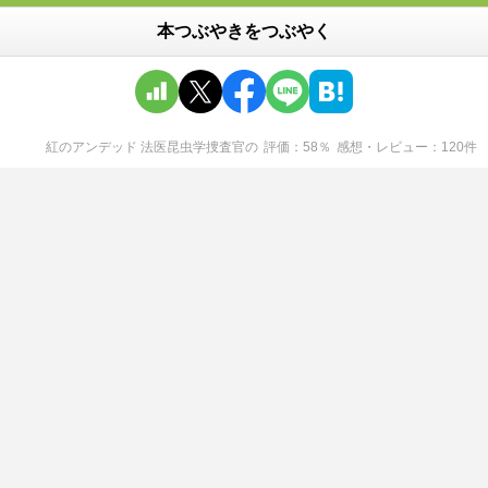
本つぶやきをつぶやく
紅のアンデッド 法医昆虫学捜査官
の
評価
58
％
感想・レビュー
120
件