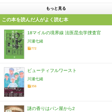
もっと見る
この本を読んだ人がよく読む本
18マイルの境界線 法医昆虫学捜査官
川瀬七緒
772
ビューティフルワースト
川瀬七緒
356
謎の香りはパン屋から2