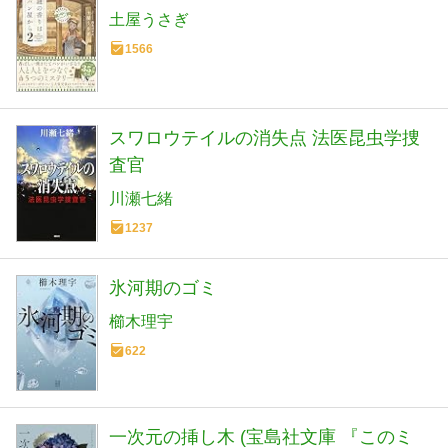
土屋うさぎ
1566
スワロウテイルの消失点 法医昆虫学捜
査官
川瀬七緒
1237
氷河期のゴミ
櫛木理宇
622
一次元の挿し木 (宝島社文庫 『このミ