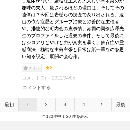
し遺体がない。厳格な主人と大人しい草木染めが
趣味の夫人、殺されるほどの理由は、そしてその
遺体は？今回は岩楯らの捜査で炙り出される、遠
山の依存症歴とグループ治療と独善的な主催者
や、排他的な町内会の裏事情、赤堀の同僚広澤先
生のプロファイルした過去の事件、そして最後に
はシロアリとやけど虫が真実を暴く。依存症や霊
感商法、極端な主義主張と日常は紙一重なのを思
い知る設定、展開の会心作。
★8
ナイス
コメント(0)
2021/04/05
最初
1
2
3
4
5
最後
全120件中 1-20 件を表示