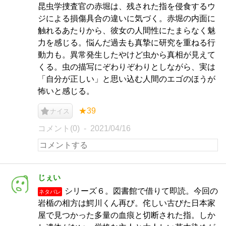
昆虫学捜査官の赤堀は、残された指を侵食するウ
ジによる損傷具合の違いに気づく。赤堀の内面に
触れるあたりから、彼女の人間性にたまらなく魅
力を感じる。悩んだ過去も真摯に研究を重ねる行
動力も。異常発生したやけど虫から真相が見えて
くる。虫の描写にぞわりぞわりとしながら、実は
「自分が正しい」と思い込む人間のエゴのほうが
怖いと感じる。
★39
ナイス
コメント(0)
2021/04/16
じぇい
シリーズ６。図書館で借りて即読。今回の
ネタバレ
岩楯の相方は鰐川くん再び。侘しい古びた日本家
屋で見つかった多量の血痕と切断された指。しか