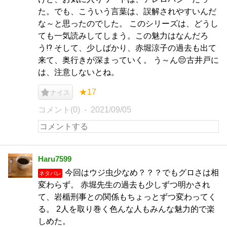
た。でも、こういう言葉は、誤解されやすいんだ
な～と思ったのでした。 このシリーズは、どうし
ても一気読みしてしまう。この魅力はなんだろ
う⁉️ そして、少しばかり、赤堀涼子の過去も出て
来て、奥行きが深まっていく。 う～ん😔古井戸に
は、注意しないとね。
★17
ナイス
コメント(0)
2021/09/05
Haru7599
今回はウジ虫少なめ？？？でもグロさは相
ネタバレ
変わらず。 赤堀先生の過去も少しずつ明かされ
て、岩楯刑事との関係もちょっとずつ変わってく
る。 2人を取り巻く色んな人もみんな魅力的で楽
しめた。