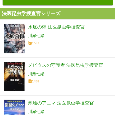
法医昆虫学捜査官シリーズ
水底の棘 法医昆虫学捜査官
川瀬七緒
1503
メビウスの守護者 法医昆虫学捜査官
川瀬七緒
1438
潮騒のアニマ 法医昆虫学捜査官
川瀬七緒