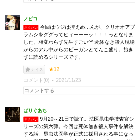
ノビコ
今回はウジは控えめ…んが、クリオオアブ
ネタバレ
ラムシをググってヒィーーーッ！！！っとなりま
した。相変わらず先生すごい^^;死体なき殺人現場
からのアル中からのビーガンとてんこ盛り。飽き
ずに読めるシリーズです。
★12
ナイス
コメント(0)
2021/11/23
ばりぐあち
9月20～21日で読了。法医昆虫学捜査官シ
ネタバレ
リーズの第六弾。今回は死体無き殺人事件を解決
する話。昆虫法医学が正式に採用される事になっ