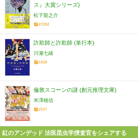
ス』大賞シリーズ)
松下龍之介
23392
詐欺師と詐欺師 (単行本)
川瀬七緒
1028
倫敦スコーンの謎 (創元推理文庫)
米澤穂信
2537
紅のアンデッド 法医昆虫学捜査官をシェアする