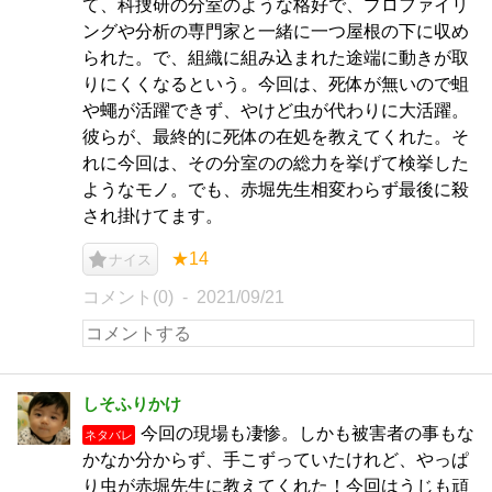
て、科捜研の分室のような格好で、プロファイリ
ングや分析の専門家と一緒に一つ屋根の下に収め
られた。で、組織に組み込まれた途端に動きが取
りにくくなるという。今回は、死体が無いので蛆
や蠅が活躍できず、やけど虫が代わりに大活躍。
彼らが、最終的に死体の在処を教えてくれた。そ
れに今回は、その分室のの総力を挙げて検挙した
ようなモノ。でも、赤堀先生相変わらず最後に殺
され掛けてます。
★14
ナイス
コメント(0)
2021/09/21
しそふりかけ
今回の現場も凄惨。しかも被害者の事もな
ネタバレ
かなか分からず、手こずっていたけれど、やっぱ
り虫が赤堀先生に教えてくれた！今回はうじも頑