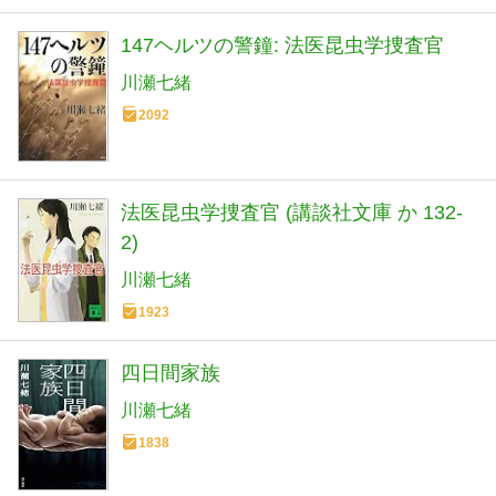
147ヘルツの警鐘: 法医昆虫学捜査官
川瀬七緒
2092
法医昆虫学捜査官 (講談社文庫 か 132-
2)
川瀬七緒
1923
四日間家族
川瀬七緒
1838