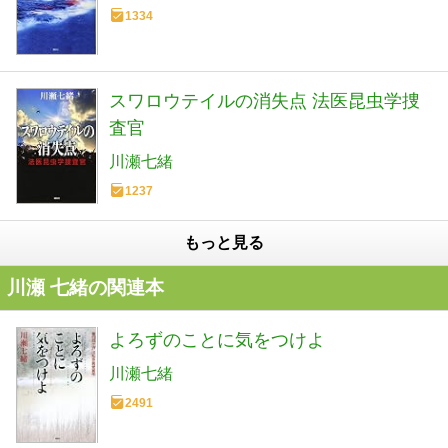
1334
スワロウテイルの消失点 法医昆虫学捜
査官
川瀬七緒
1237
もっと見る
川瀬 七緒の関連本
よろずのことに気をつけよ
川瀬七緒
2491