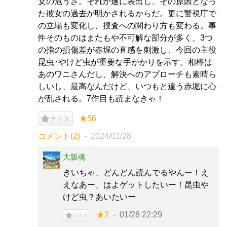
女の危うさ。それが遂に表出し、その原因となっ
た彼女の過去が明かされるからだ。更に警視庁で
の立場も変化し、捜査への関わり方も変わる。事
件そのものはまたもや不可解な部分が多く、3つ
の指の損傷差が赤堀の直感を刺激し、今回の主役
昆虫･やけど虫が重要な手がかりを示す。相棒は
あのワニさんだし、解決へのアプローチも素晴ら
しいし、最高なんだけど、いつもと違う赤堀に心
が乱される。7作目も読まなきゃ！
★56
ナイス
コメント(2)
2024/01/28
大阪魂
きいちゃ、どんどん読んでるやんー！え
えなあー、はよゲットしたいー！昆虫や
けど虫？あいたいー
★2
01/28 22:29
ナイス