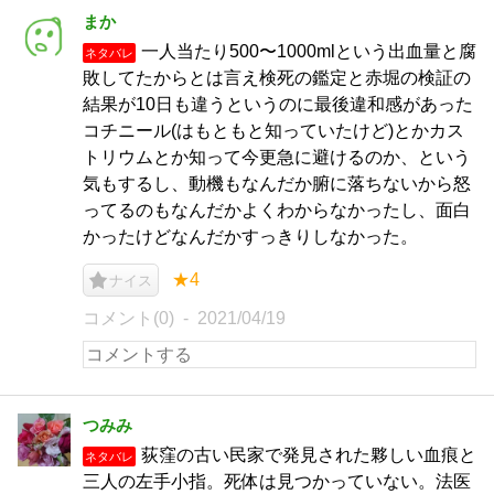
まか
一人当たり500〜1000mlという出血量と腐
ネタバレ
敗してたからとは言え検死の鑑定と赤堀の検証の
結果が10日も違うというのに最後違和感があった
コチニール(はもともと知っていたけど)とかカス
トリウムとか知って今更急に避けるのか、という
気もするし、動機もなんだか腑に落ちないから怒
ってるのもなんだかよくわからなかったし、面白
かったけどなんだかすっきりしなかった。
★4
ナイス
コメント(0)
2021/04/19
つみみ
荻窪の古い民家で発見された夥しい血痕と
ネタバレ
三人の左手小指。死体は見つかっていない。法医