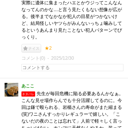
実際に遺体に集まったハエとかウジってこんなん
なってんのかな…と言う見たくもない想像が広が
る。後半までなかなか犯人の目星がつかないけ
ど、結局怪しいヤツらがみんないっちょ噛みして
るというあんまり見たことない犯人パターンでび
っくり。
★2
ナイス
コメント(0)
2025/12/30
あここ
先生が毎回危機に陥る必要あるんかなぁ。
ネタバレ
こんな見せ場作らんでも十分活躍してるのに。今
回は鎌で殴られる、岩楯さんの寿命がまた縮まる
(笑)ワニさんすっかりレギュラーで嬉しい。「こ
ないだの夜のことは忘れて」人前で軽々しく言っ
ちゃいけない。ホンマに天然なんやろか、装って