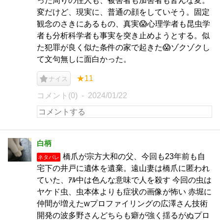
った周りの住人も、被害者も加害者も皆んな変。
変だけど、現実に、普通の顔をしていそう。固定
観念のさきにあるもの、真実😱心理学者も昆虫学
者も分析科学者も事実を突き止めようとする。似
た犯罪が良く似た条件の家で起きた😱ゾクゾクし
て文句無しに面白かった。
★11
ナイス
コメント(0)
2024/01/22
白柄
橋爪が宗方大和の父、今回も23年前も自
ネタバレ
宅下の井戸に遺体を遺棄。遠山妻は橋爪に匿われ
ていた、ｱﾙ中は色んな意味で人を殺す 今回の虫は
ヤケド虫、虫本体よりも症状の画像が怖い 赤堀に
仲間が増えたwプロファイリングの広澤さん技術
開発の波多野さんどちらも癖が強く揺るがぬプロ