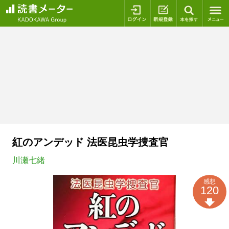
ログイン
新規登録
本を探
紅のアンデッド 法医昆虫学捜査官
川瀬七緒
感想
120