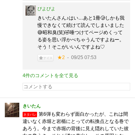
ぴよぴよ
きいたんさん♪はい…あと1冊🥲しかも我
慢できなくて続けて読んでしまいました
😅昭和臭(笑)🤣唾つけてページめくって
る姿を思い浮かべちゃうんですよねー。
そう！そこがいいんですよね♡
★2
09/25 07:53
ナイス
4件のコメントを全て見る
きいたん
第6弾も変わらず面白かったが、これは間
ネタバレ
違いなく赤堀と岩楯にとっての転換点となる巻で
あろう。今まで赤堀の背後に見え隠れしていた彼