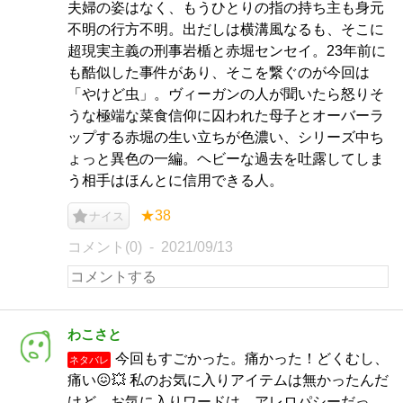
夫婦の姿はなく、もうひとりの指の持ち主も身元
不明の行方不明。出だしは横溝風なるも、そこに
超現実主義の刑事岩楯と赤堀センセイ。23年前に
も酷似した事件があり、そこを繋ぐのが今回は
「やけど虫」。ヴィーガンの人が聞いたら怒りそ
うな極端な菜食信仰に囚われた母子とオーバーラ
ップする赤堀の生い立ちが色濃い、シリーズ中ち
ょっと異色の一編。ヘビーな過去を吐露してしま
う相手はほんとに信用できる人。
★38
ナイス
コメント(0)
2021/09/13
わこさと
今回もすごかった。痛かった！どくむし、
ネタバレ
痛い😖💥 私のお気に入りアイテムは無かったんだ
けど、お気に入りワードは、アレロパシーだっ