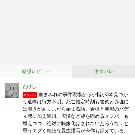
感想レビュー
ネタバレ
たけし
血まみれの事件現場から小指が3本見つか
ネタバレ
り遺体は行方不明。死亡推定時刻も警察と赤堀に
は開きがあり…から始まる話。岩楯と赤堀のバデ
ィ感に加え鰐川、広澤など脇を固めるメンバーも
増えつつ、絶対に映像化はされないだろうな…と
思うエグく精細な昆虫描写が今作も冴えている。