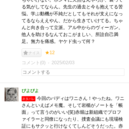
る気がしてならん。先生の過去と今も抱えてる苦
悩。学ぶ動機が不純だとしてもそれが支えになっ
てるならええやん、だから生きていけてる。ちゃ
んと向き合って立派。アル中からのヴィーガン。
他人を助けるなんておこがましい、所詮自己満
足。無力を痛感。ヤケド虫って何？
★12
ナイス
コメント(0)
2025/02/03
ぴよぴよ
今回のバディはワニさん！やったね。ワニ
ネタバレ
さんといえばメモ魔。そして岩楯がノートを「帳
面」って言うのがいい(笑)赤堀は新組織でプロフ
ァイラーと同僚になったり、捜査会議にも現場検
証にもサクッと行けなくてしんどそうだった。赤