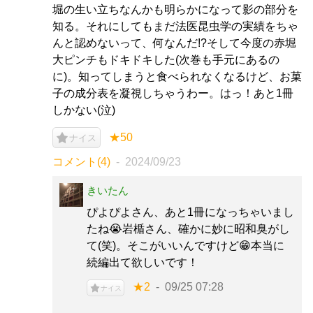
堀の生い立ちなんかも明らかになって影の部分を
知る。それにしてもまだ法医昆虫学の実績をちゃ
んと認めないって、何なんだ!?そして今度の赤堀
大ピンチもドキドキした(次巻も手元にあるの
に)。知ってしまうと食べられなくなるけど、お菓
子の成分表を凝視しちゃうわー。はっ！あと1冊
しかない(泣)
★50
ナイス
コメント(4)
2024/09/23
きいたん
ぴよぴよさん、あと1冊になっちゃいまし
たね😭岩楯さん、確かに妙に昭和臭がし
て(笑)。そこがいいんですけど😁本当に
続編出て欲しいです！
★2
09/25 07:28
ナイス