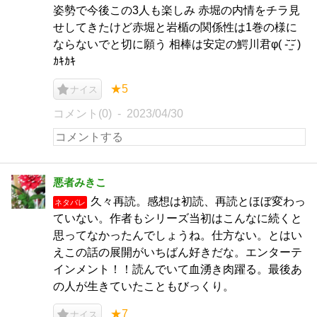
姿勢で今後この3人も楽しみ 赤堀の内情をチラ見
せしてきたけど赤堀と岩楯の関係性は1巻の様に
ならないでと切に願う 相棒は安定の鰐川君φ( -᷅ ̫̈-᷄ )
ｶｷｶｷ
★5
ナイス
コメント(0)
2023/04/30
悪者みきこ
久々再読。感想は初読、再読とほぼ変わっ
ネタバレ
ていない。作者もシリーズ当初はこんなに続くと
思ってなかったんでしょうね。仕方ない。とはい
えこの話の展開がいちばん好きだな。エンターテ
インメント！！読んでいて血湧き肉躍る。最後あ
の人が生きていたこともびっくり。
★7
ナイス