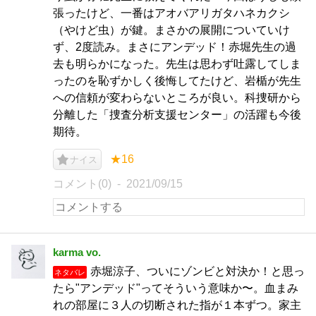
張ったけど、一番はアオバアリガタハネカクシ
（やけど虫）が鍵。まさかの展開についていけ
ず、2度読み。まさにアンデッド！赤堀先生の過
去も明らかになった。先生は思わず吐露してしま
ったのを恥ずかしく後悔してたけど、岩楯が先生
への信頼が変わらないところが良い。科捜研から
分離した「捜査分析支援センター」の活躍も今後
期待。
★16
ナイス
コメント(0)
2021/09/15
karma vo.
赤堀涼子、ついにゾンビと対決か！と思っ
ネタバレ
たら"アンデッド"ってそういう意味か〜。血まみ
れの部屋に３人の切断された指が１本ずつ。家主