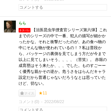
らら
【法医昆虫学捜査官シリーズ第六弾】これ
ネタバレ
までのシリーズの中で一番、犯人の描写が細かか
ったかな。それと衝撃だったのが、あの食べ物の
中にそんな物が使われているの！？私は普段か
ら、パッケージの裏側を見てしまう方だが今まで
以上に見てしまいそう、、、、（苦笑）。 赤堀の
成育歴はそう来たか、、、でした。ものすごーー
く優秀な親かその逆か。危うさをはらんだキャラ
設定だから普通じゃないだろうなとは思っていた
けど、切ない。
★11
ナイス
コメント(0)
2022/08/22