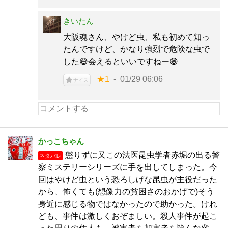
きいたん
大阪魂さん、やけど虫、私も初めて知っ
たんですけど、かなり強烈で危険な虫で
した😅会えるといいですねー😁
★1
01/29 06:06
ナイス
かっこちゃん
懲りずに又この法医昆虫学者赤堀の出る警
ネタバレ
察ミステリーシリーズに手を出してしまった。今
回はやけど虫という恐ろしげな昆虫が主役だった
から、怖くても(想像力の貧困さのおかげで)そう
身近に感じる物ではなかったので助かった。けれ
ども、事件は激しくおぞましい。殺人事件が起こ