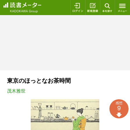
ログイン
新規登録
本を探
東京のほっとなお茶時間
茂木雅世
感想
9