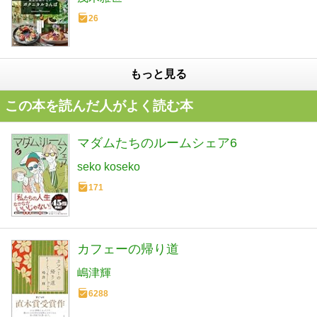
26
もっと見る
この本を読んだ人がよく読む本
マダムたちのルームシェア6
seko koseko
171
カフェーの帰り道
嶋津輝
6288