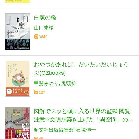
白魔の檻
山口未桜
3649
おやつがあれば、だいたいだいじょう
ぶ(OZbooks)
甲斐みのり
鬼頭祈
127
図解でスッと頭に入る世界の監獄 閲覧
注意!?文明が築き上げた「異空間」のす
べて
昭文社出版編集部
石塚伸一