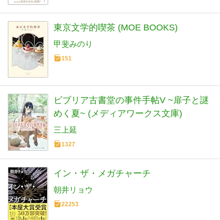
東京文学的喫茶 (MOE BOOKS)
甲斐みのり
151
ビブリア古書堂の事件手帖V ~扉子と謎
めく夏~ (メディアワークス文庫)
三上延
1327
イン・ザ・メガチャーチ
朝井リョウ
22253