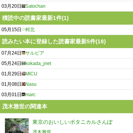
03月20日
Satochan
積読中の読書家最新1件(1)
05月15日
柯北
読みたい本に登録した読書家最新5件(18)
07月24日
サルビア
05月24日
kokada_jnet
01月29日
MICU
01月08日
Nasu
03月01日
marc
茂木雅世の関連本
東京のおいしいボタニカルさんぽ
茂木雅世