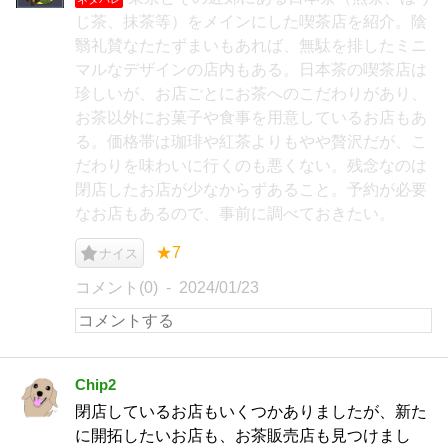
じ茶、抹茶等）をメインにした喫茶店を紹介。陰
翳礼賛なたたずまいもあれば、無駄を排したミニ
マルなデザインの店内もある。日本茶の喫茶店は
珍しいが、お店ごとにお茶へのこだわりがあり、
お茶以外にお菓子や食事を用意しているお店もあ
る。価格帯は珈琲や紅茶よりもやや贅沢だが、こ
だわりを味わいに行くのも悪くない。残念なのは
閉店したお店が少なからずあること。予約が必要
なお店もあるので、事前に調べておきたい。
★7
ナイス
コメント(0)
2024/01/23
Chip2
閉店しているお店もいくつかありましたが、新た
に開拓したいお店も、お茶販売店も見つけまし