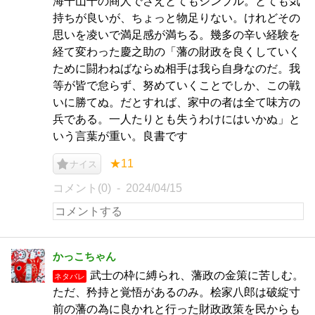
海千山千の商人でさえとてもシンプル。とても気
持ちが良いが、ちょっと物足りない。けれどその
思いを凌いで満足感が満ちる。幾多の辛い経験を
経て変わった慶之助の「藩の財政を良くしていく
ために闘わねばならぬ相手は我ら自身なのだ。我
等が皆で怠らず、努めていくことでしか、この戦
いに勝てぬ。だとすれば、家中の者は全て味方の
兵である。一人たりとも失うわけにはいかぬ」と
いう言葉が重い。良書です
★11
ナイス
コメント(0)
2024/04/15
かっこちゃん
武士の枠に縛られ、藩政の金策に苦しむ。
ネタバレ
ただ、矜持と覚悟があるのみ。桧家八郎は破綻寸
前の藩の為に良かれと行った財政政策を民からも