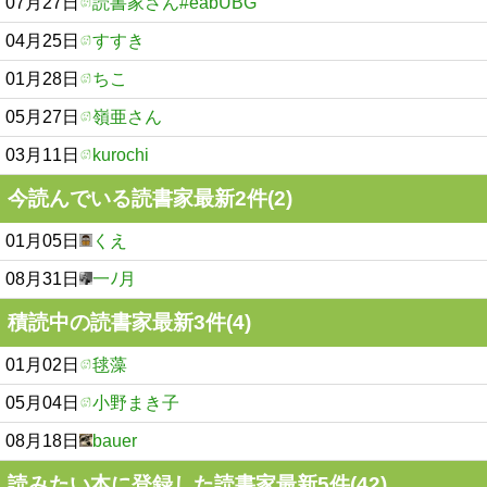
07月27日
読書家さん#eabUBG
04月25日
すすき
01月28日
ちこ
05月27日
嶺亜さん
03月11日
kurochi
今読んでいる読書家最新2件(2)
01月05日
くえ
08月31日
一ﾉ月
積読中の読書家最新3件(4)
01月02日
毬藻
05月04日
小野まき子
08月18日
bauer
読みたい本に登録した読書家最新5件(42)