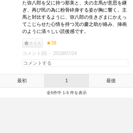
た弥八郎を父に持つ那美と、夫の主馬が意思を継
ぎ、再び民の為に粉骨砕身する姿が胸に響く。主
馬と対比するように、弥八郎の生きざまにかえっ
てこじらせた心情を持つ兄の慶之助が絡み、挿画
のように清々しい読後感です。
★38
ナイス
コメント(0)
2018/07/24
最初
1
最後
全5件中 1-5 件を表示