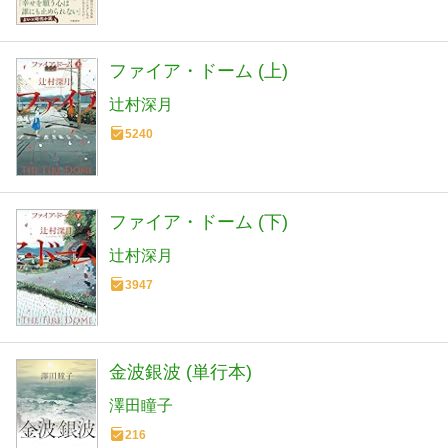
ファイア・ドーム (上)
辻村深月
5240
ファイア・ドーム (下)
辻村深月
3947
金波銀波 (単行本)
澤田瞳子
216