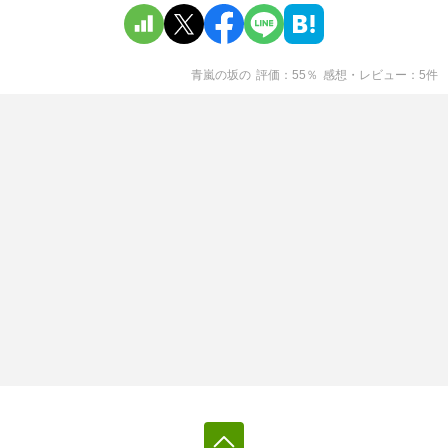
青嵐の坂
の
評価
55
％
感想・レビュー
5
件