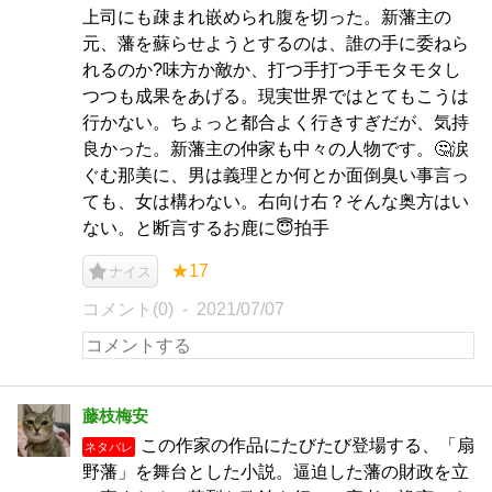
上司にも疎まれ嵌められ腹を切った。新藩主の
元、藩を蘇らせようとするのは、誰の手に委ねら
れるのか?味方か敵か、打つ手打つ手モタモタし
つつも成果をあげる。現実世界ではとてもこうは
行かない。ちょっと都合よく行きすぎだが、気持
良かった。新藩主の仲家も中々の人物です。🤔涙
ぐむ那美に、男は義理とか何とか面倒臭い事言っ
ても、女は構わない。右向け右？そんな奥方はい
ない。と断言するお鹿に😇拍手
★17
ナイス
コメント(0)
2021/07/07
藤枝梅安
この作家の作品にたびたび登場する、「扇
ネタバレ
野藩」を舞台とした小説。逼迫した藩の財政を立