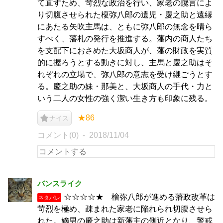
て直すため、苛烈な政治を行い、家老の讒言によ
り切腹させられた榎弥八郎の遺児・慶之助と遠縁
にあたる矢吹主馬は、ともに弥八郎の無念を晴ら
すべく、藩札の発行を推進する。藩内の商人たち
を支配下におさめた大坂商人が、藩の財政を実質
的に握ろうとする動きに対し、主馬と慶之助はそ
れぞれの立場で、弥八郎の意志を受け継ごうとす
る。慶之助の妹・那美と、大坂商人の手代・力と
いう二人の女性の強く潔い生き方も印象に残る。
★86
ナイス
コメント(0)
2018/11/04
バンスライク
☆☆☆☆★ 檜弥八郎が進める藩政改革は
ネタバレ
苛烈を極め、疎まれた家老に陥れられ切腹させら
れた。嫡男の慶之助は新藩主の側近となり、警戒