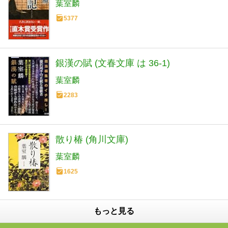
葉室麟
5377
銀漢の賦 (文春文庫 は 36-1)
葉室麟
2283
散り椿 (角川文庫)
葉室麟
1625
もっと見る