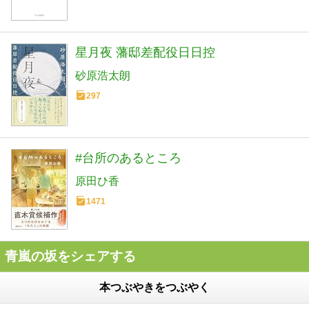
星月夜 藩邸差配役日日控
砂原浩太朗
297
#台所のあるところ
原田ひ香
1471
青嵐の坂をシェアする
本つぶやきをつぶやく