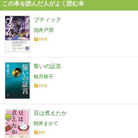
この本を読んだ人がよく読む本
ブティック
池井戸潤
1818
誓いの証言
柚月裕子
1518
豆は煮えたか
朝井まかて
505