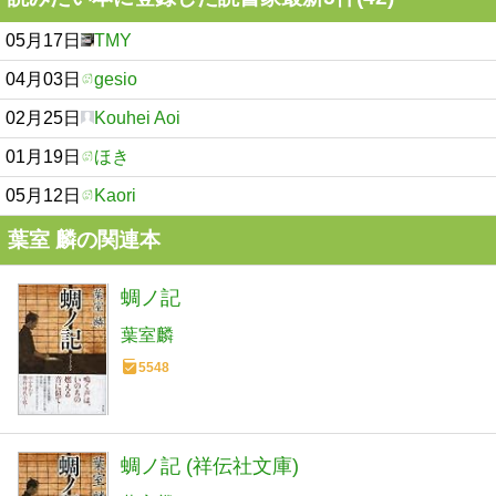
05月17日
TMY
04月03日
gesio
02月25日
Kouhei Aoi
01月19日
ほき
05月12日
Kaori
葉室 麟の関連本
蜩ノ記
葉室麟
5548
蜩ノ記 (祥伝社文庫)