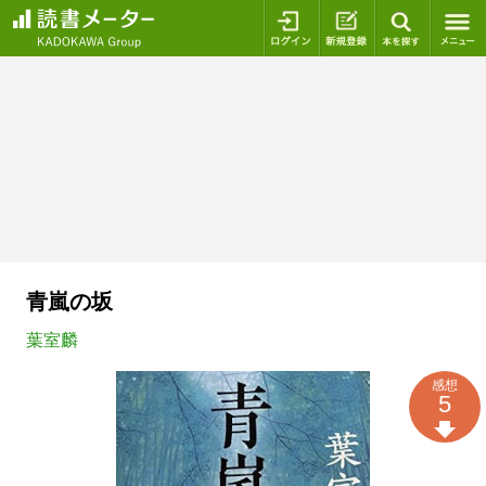
ログイン
新規登録
本を探
青嵐の坂
葉室麟
感想
5