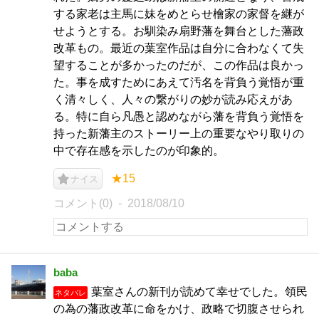
する家老は主馬に妹をめとらせ檜家の家督を継が
せようとする。お馴染み扇野藩を舞台とした藩政
改革もの。最近の葉室作品は自分に合わなくて失
望することが多かったのだが、この作品は良かっ
た。事を成すためにあえて汚名を背負う覚悟が重
く清々しく、人々の繋がりの妙が読み応えがあ
る。特に自ら凡愚と認めながら藩を背負う覚悟を
持った新藩主のストーリー上の重要なやり取りの
中で存在感を示したのが印象的。
★15
ナイス
コメント(0)
2018/08/10
baba
葉室さんの新刊が読めて幸せでした。領民
ネタバレ
の為の藩政改革に命をかけ、政略で切腹させられ