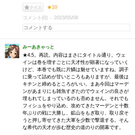
★10
ナイス
コメント(0)
2023/05/08
みーあきゃっと
★4.5。再読。内容はまさにタイトル通り。ウェ
インは巻を増すごとに天才性が顕著になっていく
けど、本巻でも既に片鱗は魅せていますね。調子
に乗って詰めが甘いところもありますが、最後は
キチンと締めるところがいい。まあ今回はマーデ
ンがあまりにも雑魚すぎたのでウェインの良さが
埋もれてしまっているのも否めません。それでも
フィシュをやり込め、攻めてきたマーデンと十数
年ぶりの戦に大勝し、鉱山をもぎ取り、取り戻そ
うと押し寄せてきた大軍を少数で撃退する。そん
な希代の天才が歩む歴史の道のりの開幕です。