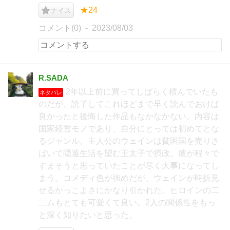
★24
ナイス
コメント(0)
2023/08/03
R.SADA
2年以上前に買ってしばらく積んでいたも
ネタバレ
のだが、読了してこれほどまで早く読んでおけば
良かったと後悔した作品もなかなかない。内容は
国家経営モノであり、自分にとっては初めてとな
るジャンル。主人公のウェインは貧困国を売りさ
ばいて隠遁生活を望む王太子で摂政。彼が程々で
すまそうと思っていたことが尽く大事になってし
まう。コメディ色が強めだが、ウェインが時折見
せるかっこよさにかなり引かれた。ヒロインの二
二ムもとても可愛くて良い。2人の関係性をもっ
と深く知りたいと思った。