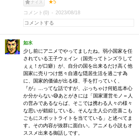
★5
ナイス
コメント(0)
2023/08/18
如水
少し前にアニメでやってましたね。弱小国家を任
されている王子ウェイン（国売ってトンズラして
ぇぇ！が口癖）が、自分の国を出来るだけ高く他
国家に売りつけ悠々自適な隠居生活を過ごす為
に、国家的価値が出る様、手を打っていく、
『が』…ってな話ですが、ぶっちゃけ何処迄本心
か分からない😅あとがきには「国家運営モノ＝人
の営みであるならば、そこでは携わる人々の様々
な思いが錯綜している。そんな主人公の悲喜こも
ごもにスポットライトを当てている」と述べてま
す。その内容が抜群に面白い。アニメも小説もオ
ススメ出来る御話しです。