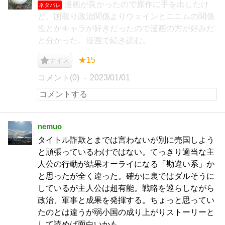
漫画が良かったので原作に手を出したけ
ネタバレ
ど、国取り政治関係よりウェインとニニムの関係
性とかキャラが好きだったので漫画の方が好みだ
と分かった。漫画で続き読む。
★15
ナイス
コメント(0)
2023/01/01
nemuo
タイトル詐欺とまでは言わないが別に売国しよう
と頑張っているわけではない。てっきり適当な主
人公の行動が結果オーライになる「勘違い系」か
と思ったが全く違った。確かに裏ではダルそうに
しているが主人公は超有能。戦略を巡らしながら
政治、軍事と成果を発揮する。ちょっと思ってい
たのとは違うが弱小国の成り上がりストーリーと
して読めば面白いかも。