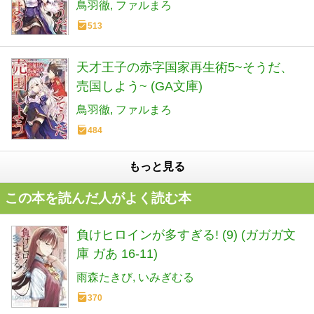
鳥羽徹
ファルまろ
513
天才王子の赤字国家再生術5~そうだ、
売国しよう~ (GA文庫)
鳥羽徹
ファルまろ
484
もっと見る
この本を読んだ人がよく読む本
負けヒロインが多すぎる! (9) (ガガガ文
庫 ガあ 16-11)
雨森たきび
いみぎむる
370