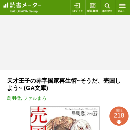
ログイン
新規登録
本を探
天才王子の赤字国家再生術~そうだ、売国し
よう~ (GA文庫)
鳥羽徹
,
ファルまろ
感想
218