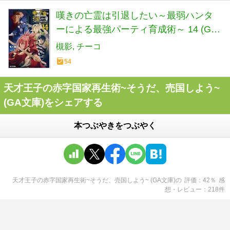
嘆きの亡霊は引退したい～最弱ハンタ
ーによる最強パーティ育成術～ 14 (GC
ノベルズ)
槻影
チーコ
54
天才王子の赤字国家再生術~そうだ、売国しよう~
(GA文庫)をシェアする
本つぶやきをつぶやく
天才王子の赤字国家再生術~そうだ、売国しよう~ (GA文庫)
の
評価
42
％
感
想・レビュー
218
件