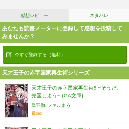
感想レビュー
ネタバレ
あなたも読書メーターに登録して感想を投稿して
みませんか？
今すぐ登録する（無料）
天才王子の赤字国家再生術シリーズ
天才王子の赤字国家再生術8 ~そうだ、
売国しよう~ (GA文庫)
鳥羽徹
ファルまろ
362