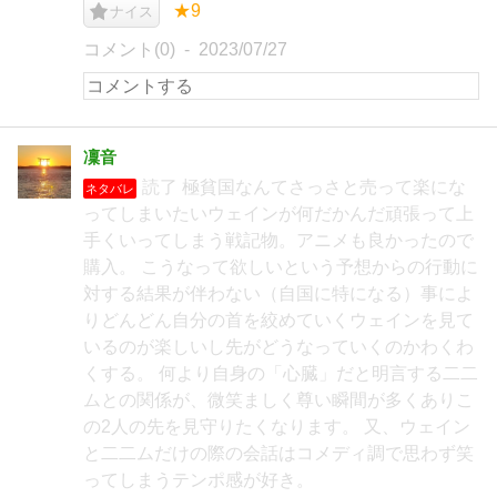
★9
ナイス
コメント(0)
2023/07/27
凜音
読了 極貧国なんてさっさと売って楽にな
ネタバレ
ってしまいたいウェインが何だかんだ頑張って上
手くいってしまう戦記物。アニメも良かったので
購入。 こうなって欲しいという予想からの行動に
対する結果が伴わない（自国に特になる）事によ
りどんどん自分の首を絞めていくウェインを見て
いるのが楽しいし先がどうなっていくのかわくわ
くする。 何より自身の「心臓」だと明言する二二
ムとの関係が、微笑ましく尊い瞬間が多くありこ
の2人の先を見守りたくなります。 又、ウェイン
と二二ムだけの際の会話はコメディ調で思わず笑
ってしまうテンポ感が好き。