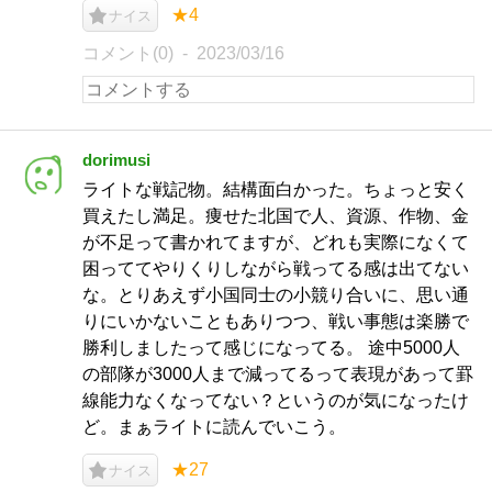
★4
ナイス
コメント(0)
2023/03/16
dorimusi
ライトな戦記物。結構面白かった。ちょっと安く
買えたし満足。痩せた北国で人、資源、作物、金
が不足って書かれてますが、どれも実際になくて
困っててやりくりしながら戦ってる感は出てない
な。とりあえず小国同士の小競り合いに、思い通
りにいかないこともありつつ、戦い事態は楽勝で
勝利しましたって感じになってる。 途中5000人
の部隊が3000人まで減ってるって表現があって罫
線能力なくなってない？というのが気になったけ
ど。まぁライトに読んでいこう。
★27
ナイス