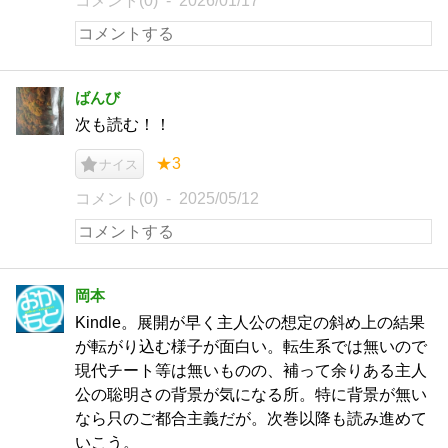
コメント(0)
2026/01/17
ばんび
次も読む！！
★3
ナイス
コメント(0)
2025/05/12
岡本
Kindle。展開が早く主人公の想定の斜め上の結果
が転がり込む様子が面白い。転生系では無いので
現代チート等は無いものの、補って余りある主人
公の聡明さの背景が気になる所。特に背景が無い
なら只のご都合主義だが。次巻以降も読み進めて
いこう。