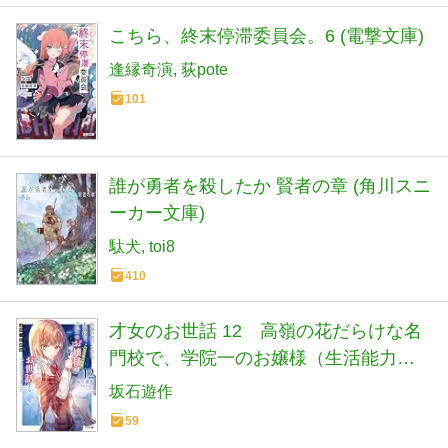
こちら、終末停滞委員会。6 (電撃文庫)
逢縁奇演
荻pote
101
誰が勇者を殺したか 賢者の章 (角川スニ
ーカー文庫)
駄犬
toi8
410
才女のお世話 12 高嶺の花だらけな名
門校で、学院一のお嬢様（生活能力皆
無）を陰ながらお世話することになり
坂石遊作
ました (HJ文庫 さ 07-03-12)
59