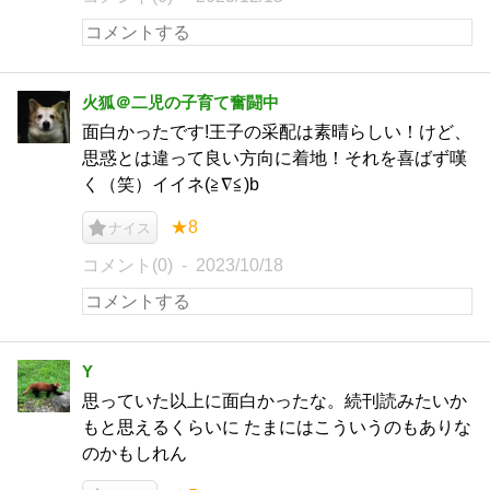
火狐＠二児の子育て奮闘中
面白かったです!王子の采配は素晴らしい！けど、
思惑とは違って良い方向に着地！それを喜ばず嘆
く（笑）イイネ(≧∇≦)b
★8
ナイス
コメント(0)
2023/10/18
Y
思っていた以上に面白かったな。続刊読みたいか
もと思えるくらいに たまにはこういうのもありな
のかもしれん