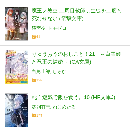
魔王ノ教室 二周目教師は生徒を二度と
死なせない (電撃文庫)
篠宮夕
トモゼロ
61
りゅうおうのおしごと！21 ～白雪姫
と竜王の結婚～ (GA文庫)
白鳥士郎
しらび
156
死亡遊戯で飯を食う。10 (MF文庫J)
鵜飼有志
ねこめたる
179