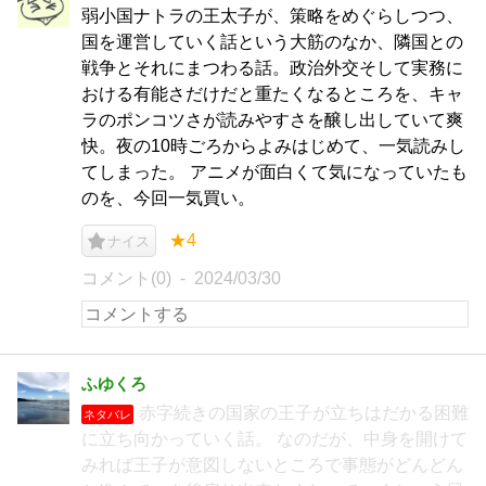
弱小国ナトラの王太子が、策略をめぐらしつつ、
国を運営していく話という大筋のなか、隣国との
戦争とそれにまつわる話。政治外交そして実務に
おける有能さだけだと重たくなるところを、キャ
ラのポンコツさが読みやすさを醸し出していて爽
快。夜の10時ごろからよみはじめて、一気読みし
てしまった。 アニメが面白くて気になっていたも
のを、今回一気買い。
★4
ナイス
コメント(0)
2024/03/30
ふゆくろ
赤字続きの国家の王子が立ちはだかる困難
ネタバレ
に立ち向かっていく話。 なのだが、中身を開けて
みれば王子が意図しないところで事態がどんどん