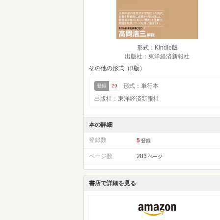
形式：Kindle版
出版社：東洋経済新報社
その他の形式（β版）
形式：単行本
登録
29
出版社：東洋経済新報社
本の詳細
登録数
5
登録
ページ数
283
ページ
書店で詳細を見る