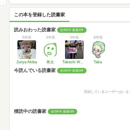
この本を登録した読書家
読みおわった読書家
全4件中 新着4件
5年前
5年前
5年前
8年前
Junya Akiba
将太
Takeshi Watanabe
Taka
今読んでいる読書家
全0件中 新着0件
登録しているユーザーはいま
積読中の読書家
全0件中 新着0件