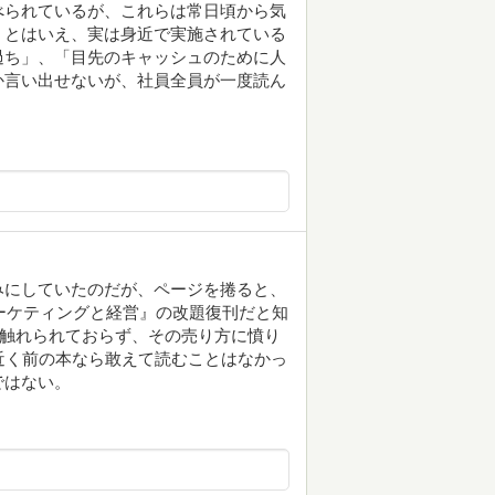
べられているが、これらは常日頃から気
。とはいえ、実は身近で実施されている
過ち」、「目先のキャッシュのために人
か言い出せないが、社員全員が一度読ん
みにしていたのだが、ページを捲ると、
マーケティングと経営』の改題復刊だと知
切触れられておらず、その売り方に憤り
近く前の本なら敢えて読むことはなかっ
ではない。