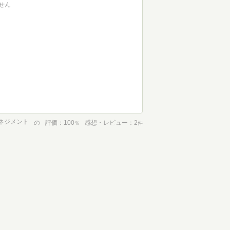
せん
ネジメント
の
評価
100
感想・レビュー
2
％
件