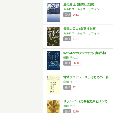
風の影 上 (集英社文庫)
カルロス・ルイス・サフォン
登録
2451
天国の囚人 (集英社文庫)
カルロス・ルイス・サフォン
登録
416
52ヘルツのクジラたち (単行本)
町田 そのこ
登録
36380
地域プロデュース、はじめの一歩
山納 洋
登録
42
リボルバー (幻冬舎文庫 は 25-7)
原田 マハ
登録
2279