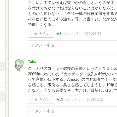
らしい。中では例えば幾つかの過ちというのが述
を付けておかなければならないことばかりだろう
ものかも知れない。「全社一律の経費削減をする
材を使い捨てにする過ち」等。と書くと、なかな
で欲しくなる。
ナイス
★4
コメント(
0
)
2021/07/24
Taka
久しぶりのコトラー教授の著書ということで楽し
2009年に出ていた『カオティクス波乱の時代の
って意気が低下する。Amazonの内容紹介でも一
を感じる。事例も古臭さを感じてしまうし、10年
たなと。今でも必要な考え方だけど目新しいわけ
ナイス
★13
コメント(
0
)
2018/12/12