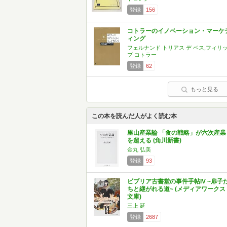
登録
156
コトラーのイノベーション・マーケ
ィング
フェルナンド トリアス デ ベス,フィリ
プ コトラー
登録
62
もっと見る
この本を読んだ人がよく読む本
里山産業論 「食の戦略」が六次産業
を超える (角川新書)
金丸 弘美
登録
93
ビブリア古書堂の事件手帖IV ~扉子
ちと継がれる道~ (メディアワークス
文庫)
三上 延
登録
2687