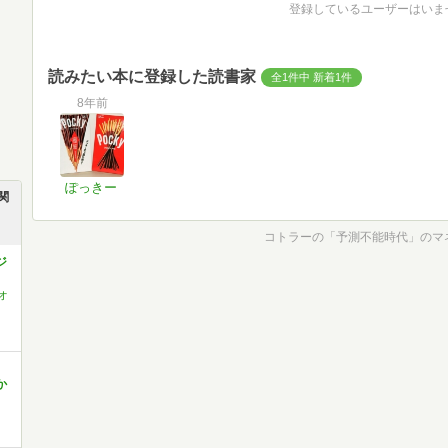
登録しているユーザーはいま
読みたい本に登録した読書家
全1件中 新着1件
8年前
ぽっきー
関
コトラーの「予測不能時代」のマ
ジ
オ
か