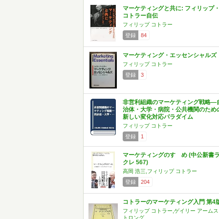
マーケティングと共に: フィリップ
コトラー自伝
フィリップ コトラー
登録
84
マーケティング・エッセンシャルズ
フィリップ コトラー
登録
3
非営利組織のマーケティング戦略―
治体・大学・病院・公共機関のため
新しい変化対応パラダイム
フィリップ コトラー
登録
1
マーケティングのすゝめ (中公新書
クレ 567)
高岡 浩三,フィリップ コトラー
登録
204
コトラーのマーケティング入門 第4
フィリップ コトラー,ゲイリー アームス
トロング