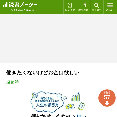
ログイン
新規登録
本を探
働きたくないけどお金は欲しい
遠藤洋
感想
57