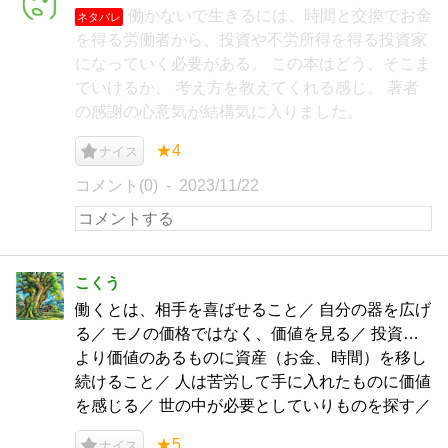
働かないで生きるには、時間と交換でお金
ネタバレ
を得る労働者から、投資や不労所得を得る投資家
になっていく必要がある。 この本はどう、そこま
でいけるか、 考え方を教えてくれる感じ。 著者
の感謝の心意気が結構気に入りました。
★4
ナイス
コメント(0)
2023/11/22
こくう
働くとは、相手を喜ばせること／ 自分の器を広げ
る／ モノの価格ではなく、価値を見る／ 投資…
より価値のあるものに資産（お金、時間）を移し
続けること／ 人は苦労して手に入れたものに価値
を感じる／ 世の中が必要としていりものを探す／
★5
ナイス