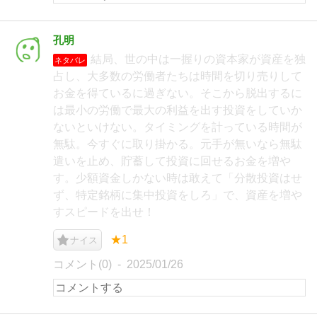
孔明
結局、世の中は一握りの資本家が資産を独
ネタバレ
占し、大多数の労働者たちは時間を切り売りして
お金を得ているに過ぎない。そこから脱出するに
は最小の労働で最大の利益を出す投資をしていか
ないといけない。タイミングを計っている時間が
無駄。今すぐに取り掛かる。元手が無いなら無駄
遣いを止め、貯蓄して投資に回せるお金を増や
す。少額資金しかない時は敢えて「分散投資はせ
ず、特定銘柄に集中投資をしろ」で、資産を増や
すスピードを出せ！
★1
ナイス
コメント(0)
2025/01/26