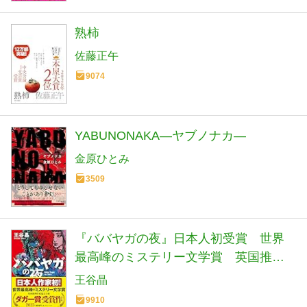
熟柿
佐藤正午
9074
YABUNONAKA―ヤブノナカ―
金原ひとみ
3509
『ババヤガの夜』日本人初受賞 世界
最高峰のミステリー文学賞 英国推理
作家協会賞(ダガー賞） (河出文庫 お 46-
王谷晶
1)
9910