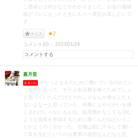
こ価値とは何かなどがわかりました。お金の価値
観がブレになったときにもう一度読み直したいで
す。
★2
ナイス
コメント(0)
2023/01/24
嘉月堂
ずーっとなんのために働いているのかとい
ネタバレ
う疑問があって、そりゃ生活費を稼ぐためでしょ
と思っていたんだけどそれじゃなんか身もふたも
ないよなーと思っていた。何事にもやりがいを感
じるわけじゃないもんね。結局働かなくても済む
ような資産を形成するために働くんだねというこ
とがようやく分かった。労働は額に汗をして働い
て富を生むというのは農業の発想なんだなと思