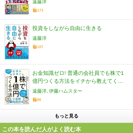
遠藤洋
173
投資をしながら自由に生きる
遠藤洋
107
お金知識ゼロ! 普通の会社員でも株で1
億円つくる方法をイチから教えてくだ
さい!
遠藤洋
伊藤ハムスター
86
もっと見る
この本を読んだ人がよく読む本