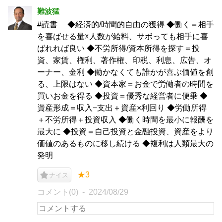
難波猛
#読書 ◆経済的/時間的自由の獲得 ◆働く＝相手
を喜ばせる量☓人数が給料、サボっても相手に喜
ばれれば良い ◆不労所得/資本所得を探す＝投
資、家賃、権利、著作権、印税、利息、広告、オ
ーナー、金利 ◆働かなくても誰かが喜ぶ価値を創
る、上限はない ◆資本家＝お金で労働者の時間を
買いお金を得る ◆投資＝優秀な経営者に便乗 ◆
資産形成＝収入−支出＋資産×利回り ◆労働所得
＋不労所得＋投資収入 ◆働く時間を最小に報酬を
最大に ◆投資＝自己投資と金融投資、資産をより
価値のあるものに移し続ける ◆複利は人類最大の
発明
★3
ナイス
コメント(0)
2024/08/29