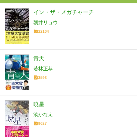
イン・ザ・メガチャーチ
朝井リョウ
22104
青天
若林正恭
3593
暁星
湊かなえ
9027