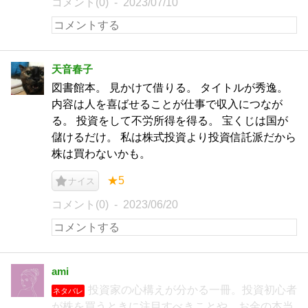
コメント(0)
2023/07/10
天音春子
図書館本。 見かけて借りる。 タイトルが秀逸。
内容は人を喜ばせることが仕事で収入につなが
る。 投資をして不労所得を得る。 宝くじは国が
儲けるだけ。 私は株式投資より投資信託派だから
株は買わないかも。
★5
ナイス
コメント(0)
2023/06/20
ami
投資家の心構えが分かる一冊。投資初心者
ネタバレ
が株を買うときに注目すべきことや、お金の本当