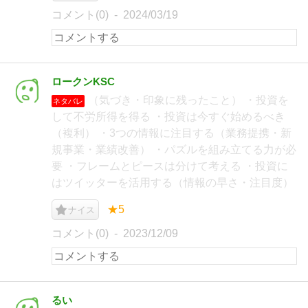
コメント(0)
2024/03/19
ロークンKSC
（気づき・印象に残ったこと） ・投資を
ネタバレ
して不労所得を得る ・投資は今すぐ始めるべき
（複利） ・3つの情報に注目する（業務提携・新
規事業・業績改善） ・パズルを組み立てる力が必
要 ・フレームとピースは分けて考える ・投資に
はツイッターを活用する（情報の早さ・注目度）
★5
ナイス
コメント(0)
2023/12/09
るい