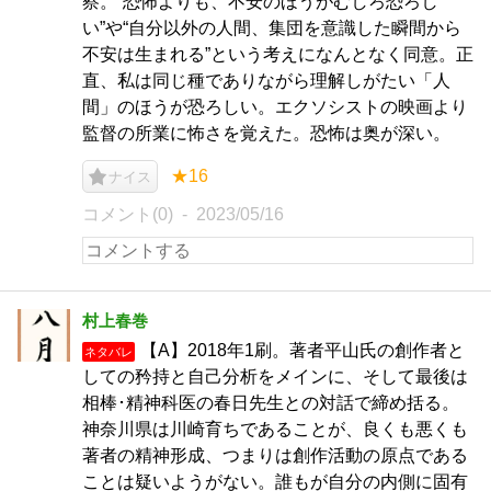
察。“恐怖よりも、不安のほうがむしろ恐ろし
い”や“自分以外の人間、集団を意識した瞬間から
不安は生まれる”という考えになんとなく同意。正
直、私は同じ種でありながら理解しがたい「人
間」のほうが恐ろしい。エクソシストの映画より
監督の所業に怖さを覚えた。恐怖は奥が深い。
★16
ナイス
コメント(0)
2023/05/16
村上春巻
【A】2018年1刷。著者平山氏の創作者と
ネタバレ
しての矜持と自己分析をメインに、そして最後は
相棒･精神科医の春日先生との対話で締め括る。
神奈川県は川崎育ちであることが、良くも悪くも
著者の精神形成、つまりは創作活動の原点である
ことは疑いようがない。誰もが自分の内側に固有