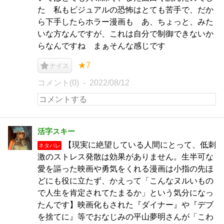
た 私もビジュアルの恐怖はとても苦手で、だか
ら下手したらホラー漫画も あ、ちょっと、みた
いな方なんですが、これは自分で制御できないか
らなんですね まぁそんな感じです
★7
ナイス
コメント(0)
2022/08/12
活字スキー
【現実に絶望している人間にとって、低刺
ネタバレ
激のストレス発散は効果がありません。生半可な
愛を謳った映画や勇気をくれる漫画は小指の先ほ
どにも役に立たず、かえって「こんなヌルいもの
で人生を肯定されてたまるか」という気分になっ
たんです】映画化もされた『ダイナー』や『デブ
を捨てに』等でおなじみの平山夢明さんが「こわ