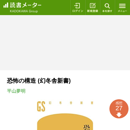
ログイン
新規登録
本を探
恐怖の構造 (幻冬舎新書)
平山夢明
感想
27