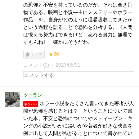
の恐怖と不安を持っているのだが、それは全き別
物である。映画と小説―主にミステリーやホラー
作品―を、自身がどのように咀嚼吸収してきたか
という過程を語ることで恐怖を分析する。《人間
は憶える努力はできるけど、忘れる努力は無理で
すもんね》、確かにそうだわ。
★26
ナイス
コメント(0)
2023/05/01
ツーラン
ホラー小説をたくさん書いてきた著者が人
ネタバレ
間が恐怖を感じるとは？ ということについて書
いた本。不安と恐怖についてやスティーブン・キ
ングの小説がいかに凄いかや著者が好きな映画を
例に出して人間が怖がることについて書かれてい