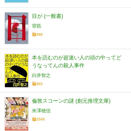
目が (一般書)
背筋
968
本を読むのが超速い人の頭の中ってど
うなってんの殺人事件
白井智之
865
倫敦スコーンの謎 (創元推理文庫)
米澤穂信
2546