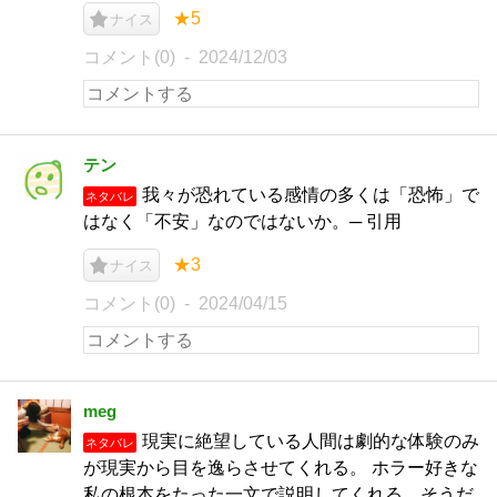
★5
ナイス
コメント(0)
2024/12/03
テン
我々が恐れている感情の多くは「恐怖」で
ネタバレ
はなく「不安」なのではないか。─ 引用
★3
ナイス
コメント(0)
2024/04/15
meg
現実に絶望している人間は劇的な体験のみ
ネタバレ
が現実から目を逸らさせてくれる。 ホラー好きな
私の根本をたった一文で説明してくれる。そうだ