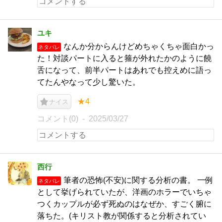
ユキ
なんか分からんけどめちゃくちゃ面白かっ
ネタバレ
た！対談パートに入ると箍が外れたかのように饒
舌になって、前半パートはあれでも控えめに語っ
てたんやなって少し驚いた。
★4
ナイス
コメント(0)
2025/03/27
西行
筆者の恐怖(不安)に関する分析の書。 一例
ネタバレ
として挙げられていたが、洋画のホラーでいちゃ
つくカップルが必ず死ぬのはなぜか、すごく腑に
落ちた。(キリスト教が関係すると分析されてい