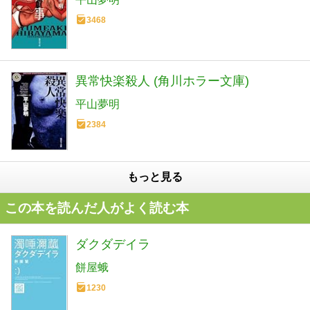
3468
異常快楽殺人 (角川ホラー文庫)
平山夢明
2384
もっと見る
この本を読んだ人がよく読む本
ダクダデイラ
餅屋蛾
1230