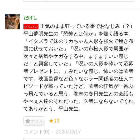
だけし
正気のまま狂っている事でおなじみ（？）
ネタバレ
平山夢明先生の「恐怖とは何か」を熱く語る本。
「イタズラで妹のリカちゃん人形を強火で焼き布
団に伏せておいた」「呪いの市松人形で周囲が
次々と病気やケガをする中、ますますいい感じ
だ！と興奮していた」「呪いの人形を砕いて応募
者プレゼントに。」みたいな感じ。怖いのは著者
です。映画監督など色々なホラー関係者の狂人エ
ピソードが載っていたけど、著者の狂気が一番ぶ
っ飛んでいると思う。巻末の春日先生との会話も
やべぇ人達のそれだった。医者にならないでくれ
てありがとう、平山先生。
★13
ナイス
コメント(0)
2020/02/17