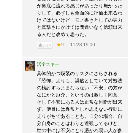
が奥底に流れる感じがあったり無かった
りして、必ずしも全面的に評価出来るわ
けではないけど、モノ書きとしての実力
と真摯さにかけては間違いなく信頼出来
る人だと改めて思った。
★9
11/28 19:00
ナイス
活字スキー
具体的かつ喫緊のリスクにさらされる
「恐怖」よりも、漠然としていて対処法
の検討すらままならない「不安」の方が
なにかと厄介、というのは激しく同意。
そして不安にある人は正常な判断が出来
ず、傍目には異常としか思えない行動に
走りがちであることも。自分の場合、自
分自身のことはわりと達観してるけど、
世の中には不安にとり憑かれ易い人が多