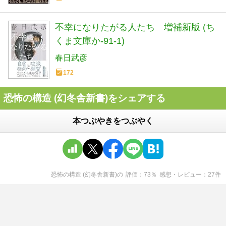
不幸になりたがる人たち 増補新版 (ち
くま文庫か-91-1)
春日武彦
172
恐怖の構造 (幻冬舎新書)をシェアする
本つぶやきをつぶやく
恐怖の構造 (幻冬舎新書)
の
評価
73
％
感想・レビュー
27
件