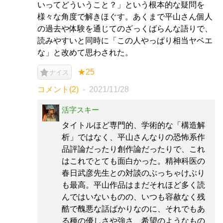
いってどういうこと？」という根本的な疑問を
様々な角度で解きほぐす。あくまで平山さん個人
の過去や体験を通じてのざっくばらんな語りで、
読みやすいと同時に「この人やっぱり相当ヤベエ
な」と改めて思わされた。
★25
ナイス
コメント(2)
2021/11/28
活字スキー
タイトルほど専門的、学術的な「構造解
析」ではなく、平山さんなりの恐怖系作
品評論だったり創作論だったりで、これ
はこれでとても面白かった。精神科医の
春日武彦先生との対談のぶっちゃけぶり
も最高。平山作品はまだそれほど多く読
んではいないものの、いつも容赦なく残
酷で醜悪な話ばかりなのに、それでもあ
る種の優しさや強さ、希望のようなもの