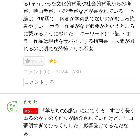
る) そういった文化的背景や社会的背景からの考
察、映画考察、小説考察などが書かれている。 本
編は120p弱で、内容が学術的でないのがむしろ読
みやすい。 ホラー作品がなぜ必要かというところ
に繋がるように感じた。 キーワードは下記 ・ホ
ラー作品は現代をサバイブする指南書 ・人間が恐
れるのは明確な恐怖よりも不安
★5
ナイス
コメント(0)
2024/12/30
たたと
『羊たちの沈黙』に出てくる「すごく長く
ネタバレ
出るのか」のくだりが紹介されていたけど、平山
夢明すぎてびっくりした。影響受けてるんだな
ぁ。