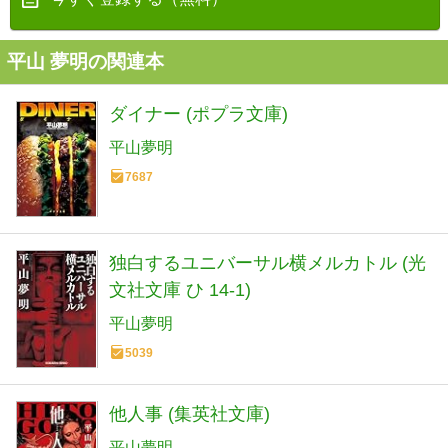
平山 夢明の関連本
ダイナー (ポプラ文庫)
平山夢明
7687
独白するユニバーサル横メルカトル (光
文社文庫 ひ 14-1)
平山夢明
5039
他人事 (集英社文庫)
平山夢明