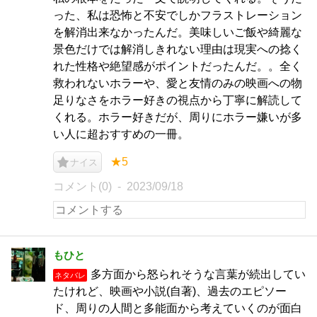
った、私は恐怖と不安でしかフラストレーション
を解消出来なかったんだ。美味しいご飯や綺麗な
景色だけでは解消しきれない理由は現実への捻く
れた性格や絶望感がポイントだったんだ。。全く
救われないホラーや、愛と友情のみの映画への物
足りなさをホラー好きの視点から丁寧に解読して
くれる。ホラー好きだが、周りにホラー嫌いが多
い人に超おすすめの一冊。
★5
ナイス
コメント(0)
2023/09/18
もひと
多方面から怒られそうな言葉が続出してい
ネタバレ
たけれど、映画や小説(自著)、過去のエピソー
ド、周りの人間と多能面から考えていくのが面白