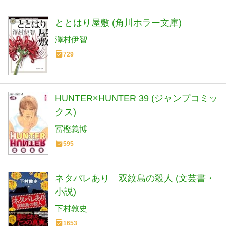
ととはり屋敷 (角川ホラー文庫)
澤村伊智
729
HUNTER×HUNTER 39 (ジャンプコミッ
クス)
冨樫義博
595
ネタバレあり 双紋島の殺人 (文芸書・
小説)
下村敦史
1653