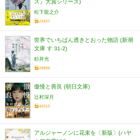
ス』大賞シリーズ)
松下龍之介
23437
世界でいちばん透きとおった物語 (新潮
文庫 す 31-2)
杉井光
29950
傲慢と善良 (朝日文庫)
辻村深月
42515
アルジャーノンに花束を〔新版〕(ハヤ