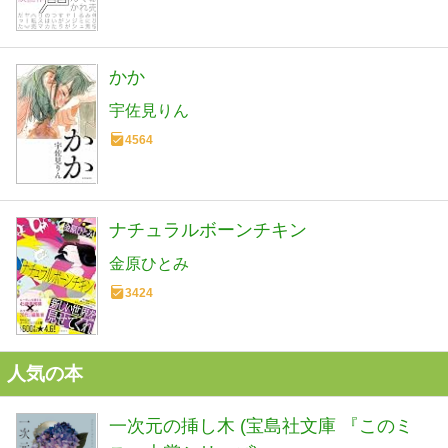
かか
宇佐見りん
4564
ナチュラルボーンチキン
金原ひとみ
3424
人気の本
一次元の挿し木 (宝島社文庫 『このミ