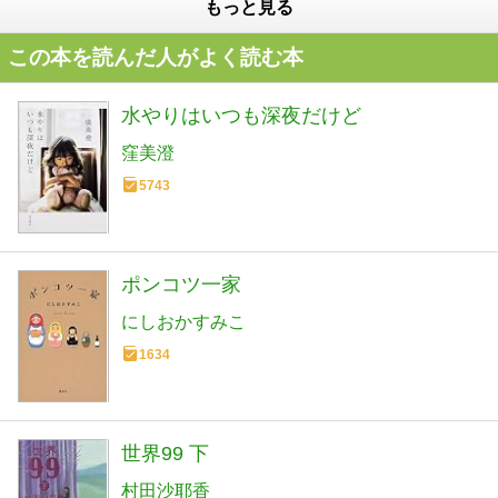
もっと見る
この本を読んだ人がよく読む本
水やりはいつも深夜だけど
窪美澄
5743
ポンコツ一家
にしおかすみこ
1634
世界99 下
村田沙耶香