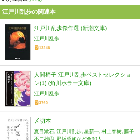
江戸川乱歩の関連本
江戸川乱歩傑作選 (新潮文庫)
江戸川乱歩
13246
人間椅子 江戸川乱歩ベストセレクショ
ン(1) (角川ホラー文庫)
江戸川乱歩
3760
〆切本
夏目漱石
江戸川乱歩
星新一
村上春樹
藤子
不二雄Ⓐ
野坂昭如など全90人