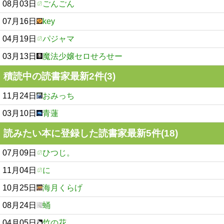
08月03日
ごんごん
07月16日
key
04月19日
パジャマ
03月13日
魔法少嬢セロせろせー
積読中の読書家最新2件(3)
11月24日
おみっち
03月10日
青蓮
読みたい本に登録した読書家最新5件(18)
07月09日
ひつじ。
11月04日
に
10月25日
海月くらげ
08月24日
蛹
04月05日
竹の花