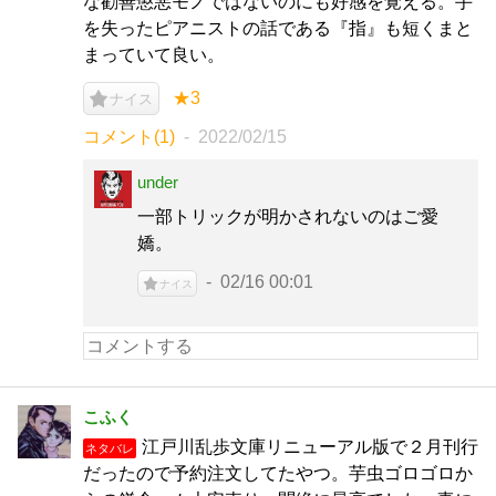
な勧善懲悪モノではないのにも好感を覚える。手
を失ったピアニストの話である『指』も短くまと
まっていて良い。
★3
ナイス
コメント(1)
2022/02/15
under
一部トリックが明かされないのはご愛
嬌。
02/16 00:01
ナイス
こふく
江戸川乱歩文庫リニューアル版で２月刊行
ネタバレ
だったので予約注文してたやつ。芋虫ゴロゴロか