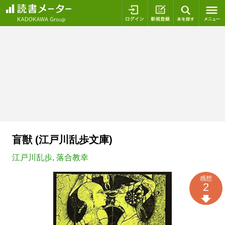
ログイン
新規登録
本を探
盲獣 (江戸川乱歩文庫)
江戸川乱歩
,
落合教幸
感想
2