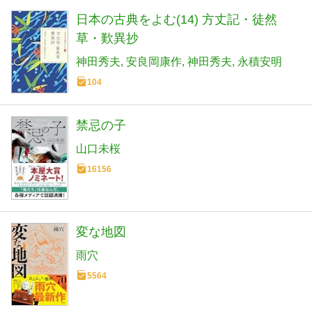
日本の古典をよむ(14) 方丈記・徒然
草・歎異抄
神田秀夫
安良岡康作
神田秀夫
永積安明
104
禁忌の子
山口未桜
16156
変な地図
雨穴
5564