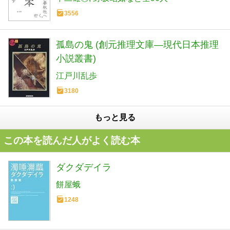
3556
孤島の鬼 (創元推理文庫―現代日本推理
小説叢書)
江戸川乱歩
3180
もっと見る
この本を読んだ人がよく読む本
ダクダデイラ
餅屋蛾
1248