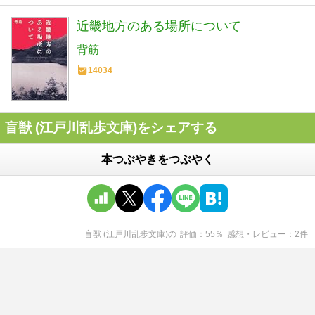
近畿地方のある場所について
背筋
14034
盲獣 (江戸川乱歩文庫)をシェアする
本つぶやきをつぶやく
盲獣 (江戸川乱歩文庫)
の
評価
55
％
感想・レビュー
2
件