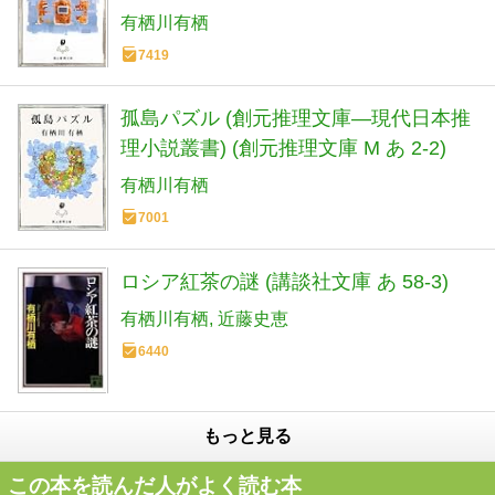
有栖川有栖
7419
孤島パズル (創元推理文庫―現代日本推
理小説叢書) (創元推理文庫 M あ 2-2)
有栖川有栖
7001
ロシア紅茶の謎 (講談社文庫 あ 58-3)
有栖川有栖
近藤史恵
6440
もっと見る
この本を読んだ人がよく読む本