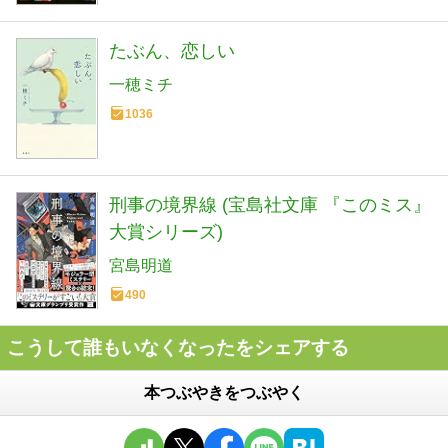
たぶん、恋しい
一穂ミチ
1036
刑事の境界線 (宝島社文庫 『このミス』
大賞シリーズ)
宮島明道
490
こうして誰もいなくなったをシェアする
本つぶやきをつぶやく