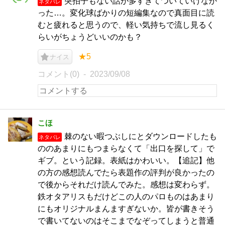
突拍子もない話が多すぎてついていけなか
ネタバレ
った…。変化球ばかりの短編集なので真面目に読
むと疲れると思うので、軽い気持ちで流し見るく
らいがちょうどいいのかも？
★5
ナイス
コメント(0)
2023/09/08
こほ
棘のない暇つぶしにとダウンロードしたも
ネタバレ
ののあまりにもつまらなくて「出口を探して」で
ギブ。という記録。表紙はかわいい。【追記】他
の方の感想読んでたら表題作の評判が良かったの
で後からそれだけ読んでみた。感想は変わらず。
鉄オタアリスもだけどこの人のパロものはあまり
にもオリジナルまんますぎないか。皆が書きそう
で書いてないのはそこまでなぞってしまうと普通