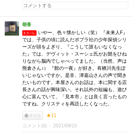
萌香
いやー、色々懐かしい（笑） 『未来人F』
ネタバレ
では、子供の頃に読んだポプラ社の少年探偵シリ
ーズが頭をよぎり、『こうして誰もいなくなっ
た』では、デヴィット・スーシェ氏がお髭をひね
りながら脳内でしゃべってました。（当然、声は
熊倉さん♪） 『館の一夜』が好き。有栖川先生ぽ
いじゃないですか。是非、津嘉山さんの声で聞き
たいものです。本屋さんのお話は、本に関する店
長さんの話が興味深い。それ以外の短編も、遊び
心に富んでいて、「見本市」とは良く言ったもの
ですね。クリスティを再読したくなった。
★11
ナイス
コメント(0)
2021/09/15