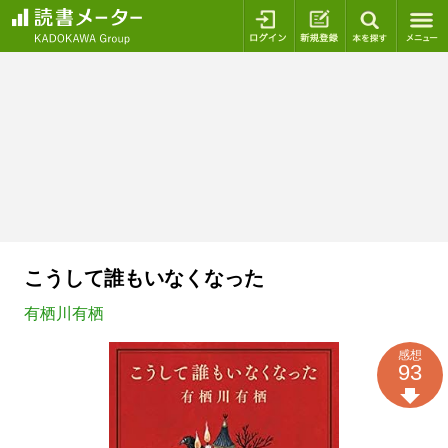
ログイン
新規登録
本を探
こうして誰もいなくなった
有栖川有栖
感想
93