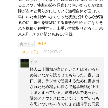
ることや、惨劇の跡を調査して何があったか捜査
陣が次々と明らかにしていく過程自体が面白い。
島にいた全員がいなくなった状況だけでも心が踊
るのに、事件を複雑にする事態が明らかになりそ
れを探偵が解明する。上手い本歌取りだろう。未
来人F、メタい部分もあるが↓続
★19
ナイス
コメント(1)
2022/07/19
イツ
怪人二十面相が言いたいことは分かるた
め笑いながら読ませてもらった。夜、出
口、謎、ラジオで朗読するために書き出
されたため程よい長さで起承転結が上手
くまとまっている、結構好みであった。
謎のアナウンスについては、まずそっち
を思いついちゃうでしょと語り手に同意