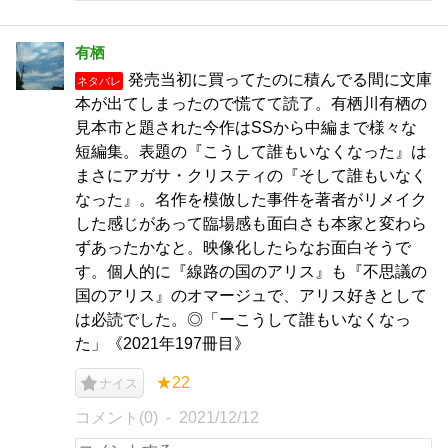
有栖
発売当初に買ってたのに積んでる間に文庫
ネタバレ
本が出てしまったので慌てて読了。有栖川有栖の
見本市と題された今作はSSから中編まで様々な
短編集。表題の『こうして誰もいなくなった』は
まさにアガサ・クリスティの『そして誰もいなく
なった』。名作を模倣した事件を著者がリメイク
した感じがあって臨場感も面白さも本家と変わら
ずあったかなと。映像化したらなお面白そうで
す。個人的に『線路の国のアリス』も『不思議の
国のアリス』のオマージュで、アリス好きとして
は必読でした。◎「ーこうして誰もいなくなっ
た」《2021年197冊目》
★22
ナイス
コメント(0)
2021/12/12