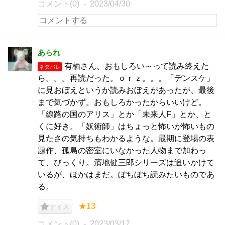
コメント(0)
2023/04/30
あられ
有栖さん、おもしろい～って読み終えた
ネタバレ
ら。。。再読だった。ｏｒｚ。。。「デンスケ」
に見おぼえというか読みおぼえがあったが、最後
まで気づかず。おもしろかったからいいけど。
「線路の国のアリス」とか「未来人F」とか、と
くに好き。「妖術師」はちょっと怖いが怖いもの
見たさの気持ちもわかるような。最期に登場の表
題作、孤島の密室にいなかった人物まで加わっ
て、びっくり。濱地健三郎シリーズは追いかけて
いるが、ほかはまだ。ぼちぼち読みたいものであ
る。
★13
ナイス
コメント(0)
2023/03/17