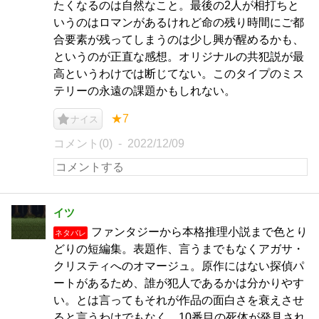
たくなるのは自然なこと。最後の2人が相打ちと
いうのはロマンがあるけれど命の残り時間にご都
合要素が残ってしまうのは少し興が醒めるかも、
というのが正直な感想。オリジナルの共犯説が最
高というわけでは断じてない。このタイプのミス
テリーの永遠の課題かもしれない。
★7
ナイス
コメント(0)
2022/12/09
イツ
ファンタジーから本格推理小説まで色とり
ネタバレ
どりの短編集。表題作、言うまでもなくアガサ・
クリスティへのオマージュ。原作にはない探偵パ
ートがあるため、誰が犯人であるかは分かりやす
い。とは言ってもそれが作品の面白さを衰えさせ
ると言うわけでもなく、10番目の死体が発見され