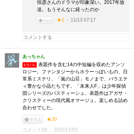
恒彦さんのドラマが印象深い。2017年放
送。もうそんなに経ったのか
★2
11/13 07:17
ナイス
あっちゃん
表題作を含む14の中短編を収めたアンソ
ネタバレ
ロジー。ファンタジーからホラーっぽいもの、日
常系ミステリ、「嵐の山荘」モノまで、バラエテ
ィ豊かな小品たちです。「未来人F」は少年探偵
団シリーズのパスティーシュ、表題作はアガサ・
クリスティーの現代風オマージュ。楽しめる詰め
合わせでした。
★20
ナイス
コメント(0)
2021/11/03