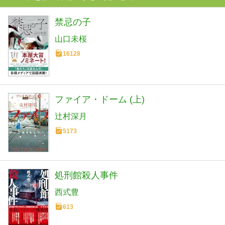
禁忌の子
山口未桜
16128
ファイア・ドーム (上)
辻村深月
5173
処刑館殺人事件
西式豊
613