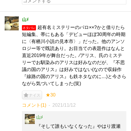
山ﾒ
超有名ミステリーのパロ××?かと借りたら
ネタバレ
短編集、帯にもある「デビューほぼ30周年の時期
に〈有栖川小説の見本市〉」だった。他のアンソ
ロジー等で既読あり。お目当ての表題作はなんと
直近2019年が舞台だった。∕アリス、氏のミステ
リーでお馴染みのアリスは好みなのだが、『不思
議の国のアリス』は好みではない(なので収録作
『線路の国のアリス』も鉄ネタなのに…)と今さら
ながら気づいてしまった(笑)
★30
ナイス
コメント(1)
2021/11/12
山ﾒ
『そして誰もいなくなった』やはり渡瀬