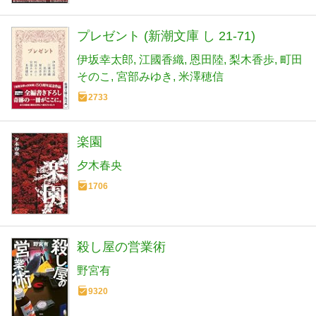
プレゼント (新潮文庫 し 21-71)
伊坂幸太郎
江國香織
恩田陸
梨木香歩
町田
そのこ
宮部みゆき
米澤穂信
2733
楽園
夕木春央
1706
殺し屋の営業術
野宮有
9320