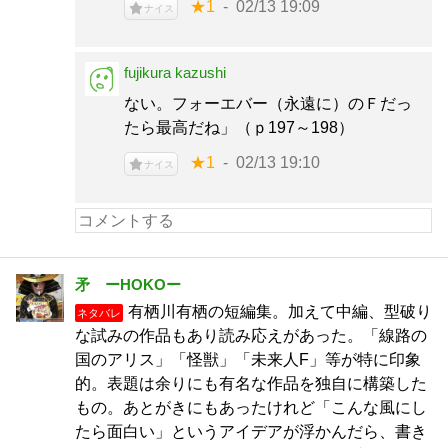
★1
02/13 19:09
ナイス
fujikura kazushi
ない。フォーエバー（永遠に）のＦだっ
たら最高だね」（ｐ197～198）
★1
02/13 19:10
ナイス
矛 ーHOKOー
有栖川有栖の短編集。加えて中編、型破り
ネタバレ
な試みの作品もあり読み応えがあった。「線路の
国のアリス」「怪獣」「未来人F」等が特に印象
的。表題は余りにも有名な作品を独自に構築した
もの。あとがきにもあったけれど「こんな風にし
たら面白い」というアイデアが浮かんだら、書き