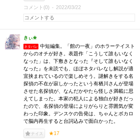
コメント(0)
2022/03/22
きぃ✬
中短編集。「館の一夜」のホラーテイスト
ネタバレ
からのオチが好き。表題作「こうして誰もいなく
なった」は、下敷きとなった『そして誰もいなく
なった』を未読でも、ほぼネタバレなし解説が適
宜挟まれているので楽しめそう。謎解きをする名
探偵の不在が寂しかったという有栖川さんが登場
させた名探偵が、なんだかやたら怪しさ満載に思
えてしまった。本家の犯人による独白が好きだっ
たので、名探偵の登場によりがらりと雰囲気が変
わった印象。デンスケの告発は、ちゃんとボカロ
で脳内再生すると台詞込みで面白かった。
★17
ナイス