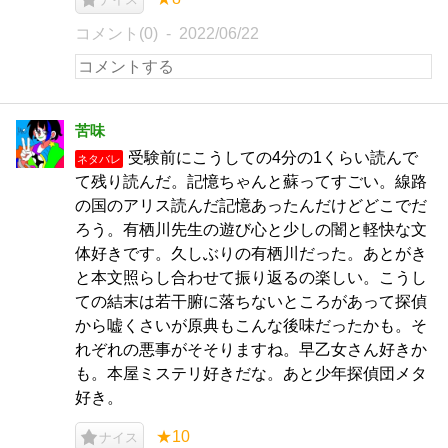
コメント(0)
2022/06/22
苦味
受験前にこうしての4分の1くらい読んで
ネタバレ
て残り読んだ。記憶ちゃんと蘇ってすごい。線路
の国のアリス読んだ記憶あったんだけどどこでだ
ろう。有栖川先生の遊び心と少しの闇と軽快な文
体好きです。久しぶりの有栖川だった。あとがき
と本文照らし合わせて振り返るの楽しい。こうし
ての結末は若干腑に落ちないところがあって探偵
から嘘くさいが原典もこんな後味だったかも。そ
れぞれの悪事がそそりますね。早乙女さん好きか
も。本屋ミステリ好きだな。あと少年探偵団メタ
好き。
★10
ナイス