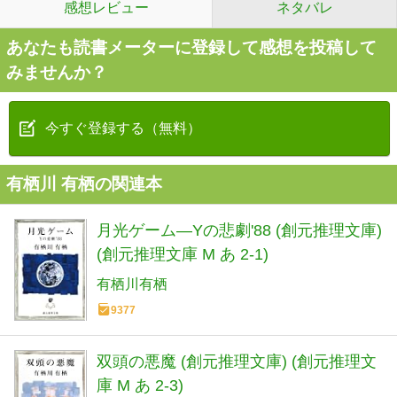
感想レビュー
ネタバレ
あなたも読書メーターに登録して感想を投稿して
みませんか？
今すぐ登録する（無料）
有栖川 有栖の関連本
月光ゲーム―Yの悲劇'88 (創元推理文庫)
(創元推理文庫 M あ 2-1)
有栖川有栖
9377
双頭の悪魔 (創元推理文庫) (創元推理文
庫 M あ 2-3)