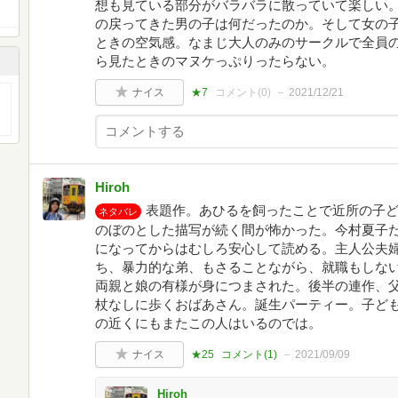
想も見ている部分がバラバラに散っていて楽しい
の戻ってきた男の子は何だったのか。そして女の
ときの空気感。なまじ大人のみのサークルで全員
ら見たときのマヌケっぷりったらない。
ナイス
★7
コメント(
0
)
2021/12/21
Hiroh
表題作。あひるを飼ったことで近所の子
ネタバレ
のぼのとした描写が続く間が怖かった。今村夏子
になってからはむしろ安心して読める。主人公夫
ち、暴力的な弟、もさることながら、就職もしな
両親と娘の有様が身につまされた。後半の連作、
杖なしに歩くおばあさん。誕生パーティー。子ど
の近くにもまたこの人はいるのでは。
ナイス
★25
コメント(
1
)
2021/09/09
Hiroh