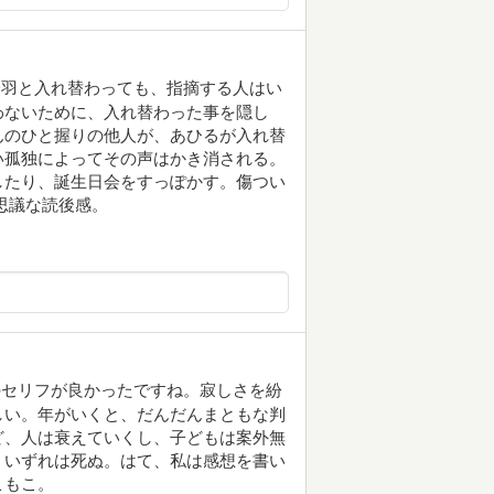
羽と入れ替わっても、指摘する人はい
わないために、入れ替わった事を隠し
のひと握りの他人が、あひるが入れ替
い孤独によってその声はかき消される。
たり、誕生日会をすっぽかす。傷つい
不思議な読後感。
のセリフが良かったですね。寂しさを紛
しい。年がいくと、だんだんまともな判
ど、人は衰えていくし、子どもは案外無
、いずれは死ぬ。はて、私は感想を書い
こもこ。