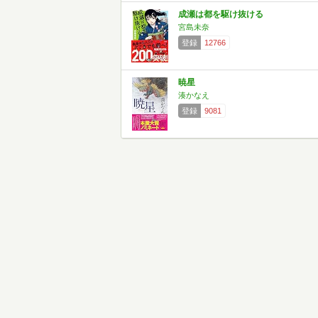
成瀬は都を駆け抜ける
宮島未奈
登録
12766
暁星
湊かなえ
登録
9081