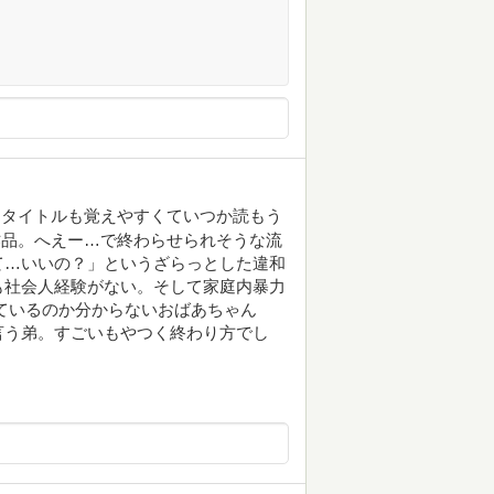
、タイトルも覚えやすくていつか読もう
作品。へえー…で終わらせられそうな流
て…いいの？」というざらっとした違和
も社会人経験がない。そして家庭内暴力
ているのか分からないおばあちゃん
言う弟。すごいもやつく終わり方でし