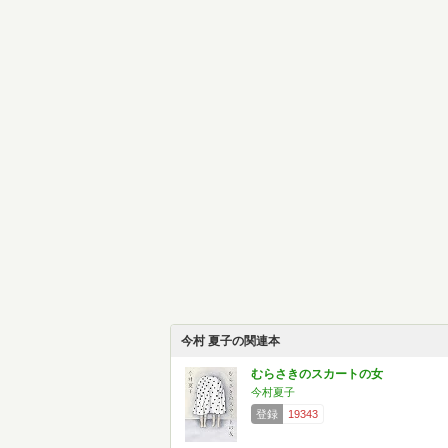
今村 夏子の関連本
むらさきのスカートの女
今村夏子
登録
19343