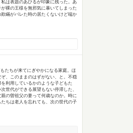
。私は表題のあひるが印象に残った。あ
子が裸の王様を無邪気に暴いてしまった
の欺瞞がバレた時の居たくないけど端か
どもたちが来てにぎやかになる家庭。ほ
だぞ、このままのはずがない、と。不穏
婦を利用しているかのような子どもた
い次世代ができる展望もない停滞した、
父親の曽祖父の妻って何歳なのか。時に
もたちは老人を忘れても、次の世代の子