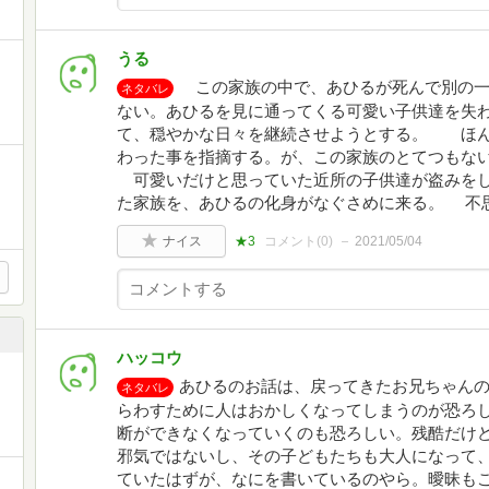
うる
この家族の中で、あひるが死んで別の一
ネタバレ
ない。あひるを見に通ってくる可愛い子供達を失
て、穏やかな日々を継続させようとする。 ほん
わった事を指摘する。が、この家族のとてつもな
可愛いだけと思っていた近所の子供達が盗みをし
た家族を、あひるの化身がなぐさめに来る。 
ナイス
★3
コメント(
0
)
2021/05/04
ハッコウ
あひるのお話は、戻ってきたお兄ちゃん
ネタバレ
らわすために人はおかしくなってしまうのが恐ろ
断ができなくなっていくのも恐ろしい。残酷だけ
邪気ではないし、その子どもたちも大人になって
ていたはずが、なにを書いているのやら。曖昧も