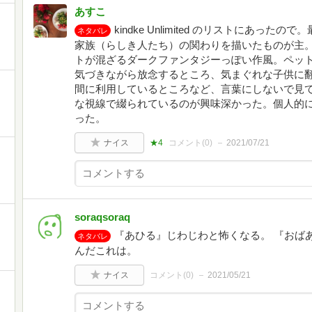
あすこ
kindke Unlimited のリストにあっ
ネタバレ
家族（らしき人たち）の関わりを描いたものが主
トが混ざるダークファンタジーっぽい作風。ペッ
気づきながら放念するところ、気まぐれな子供に
間に利用しているところなど、言葉にしないで見
な視線で綴られているのが興味深かった。個人的
った。
ナイス
★4
コメント(
0
)
2021/07/21
soraqsoraq
『あひる』じわじわと怖くなる。 『おば
ネタバレ
んだこれは。
ナイス
コメント(
0
)
2021/05/21