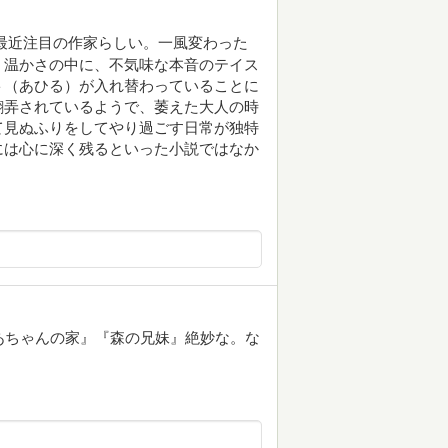
たので。最近注目の作家らしい。一風変わった
。温かさの中に、不気味な本音のテイス
ト（あひる）が入れ替わっていることに
翻弄されているようで、萎えた大人の時
て見ぬふりをしてやり過ごす日常が独特
には心に深く残るといった小説ではなか
あちゃんの家』『森の兄妹』絶妙な。な