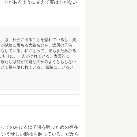
。 心があるように見えて実は心がない
私」は、社会に出ることを恐れているし、資
分が試験に落ちる大義名分を、近所の子供
安心している。私にとって、弟もまたあひる
こもりに、一人がぐれている。表面的に
家族たちは何が問題なのかみようともしない
いて気を使われている。 読後に、いろい
とってのあひるは子供を呼ぶための存在
という珍しい動物を飼っている。だから