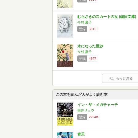
むらさきのスカートの女 (朝日文庫)
今村 夏子
登録
5011
木になった亜沙
今村 夏子
登録
4347
もっと見る
この本を読んだ人がよく読む本
イン・ザ・メガチャーチ
朝井リョウ
登録
22248
青天