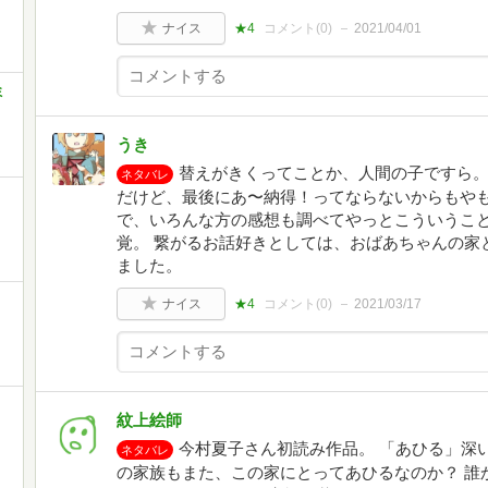
ナイス
★4
コメント(
0
)
2021/04/01
ミ
うき
替えがきくってことか、人間の子ですら。
ネタバレ
だけど、最後にあ〜納得！ってならないからもやも
で、いろんな方の感想も調べてやっとこういうこ
覚。 繋がるお話好きとしては、おばあちゃんの家
ました。
ナイス
★4
コメント(
0
)
2021/03/17
紋上絵師
今村夏子さん初読み作品。 「あひる」深
ネタバレ
の家族もまた、この家にとってあひるなのか？ 誰