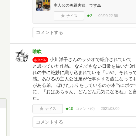
主人公の両親夫婦、です🙏
ナイス
★2
09/09 22:58
唯吹
小川洋子さんのラジオで紹介されていて
ネタバレ
と思っていた作品。 なんでもない日常を描いた3
れの中に絶妙に織り込まれている「いや、それっ
感。あひるの主人公は弟が仕事をする歳になって
がある弟。 ぼけたふりをしているのか本当にボケ
に、「おばあちゃん、どんどん元気になるね」と
た。
ナイス
★10
コメント(
0
)
2021/08/09