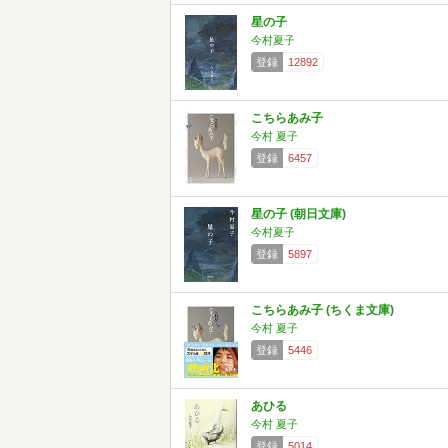
星の子
今村夏子
登録
12892
こちらあみ子
今村 夏子
登録
6457
星の子 (朝日文庫)
今村夏子
登録
5897
こちらあみ子 (ちくま文庫)
今村 夏子
登録
5446
あひる
今村 夏子
登録
5014