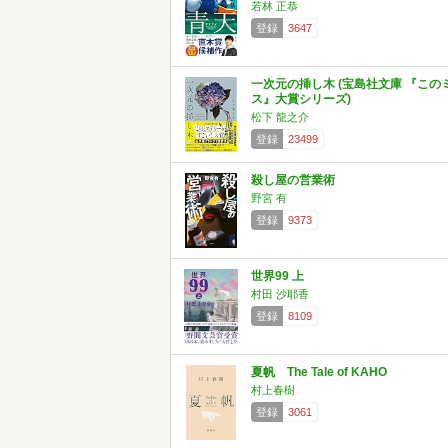
若林 正恭
登録
3647
一次元の挿し木 (宝島社文庫 『この
ス』大賞シリーズ)
松下 龍之介
登録
23499
殺し屋の営業術
野宮 有
登録
9373
世界99 上
村田 沙耶香
登録
8109
夏帆 The Tale of KAHO
村上春樹
登録
3061