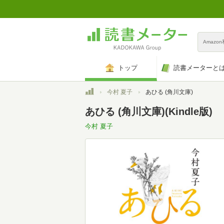
Amazo
トップ
読書メーターと
トップ
今村 夏子
あひる (角川文庫)
あひる (角川文庫)(Kindle版)
今村 夏子