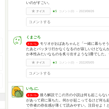
いのがすごい。
ナイス
★5
コメント(
0
)
2023/08/26
くまごろ
モリオがおばあちゃんと「一緒に暮らそ
ネタバレ
たあとパッタリ行かなくなるのが寂しいけどなん
か本性みたいなものを炙り出すような1冊でした。★
ナイス
★3
コメント(
0
)
2022/05/05
いち.に.
後ろ解説でこの方の小説は何も起こらな
ネタバレ
があって府に落ちた。何かが起こってるけど何も
で作者の存在感が薄くて読みやすい。注目せよ！