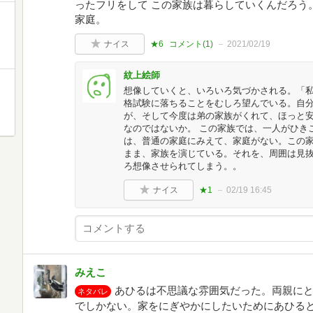
ったフリをして この家族は暮らしていくんだろう
家庭。
ナイス
★6
コメント(
1
)
2021/02/19
紋上絵師
想像していくと、いろいろ気づかされる。「
格試験に落ちることをむしろ望んでいる。自
が、そして今度は弟の家族がくれて、ほっと
なのではないか。 この家族では、一人がひき
は、普通の家庭にみえて、家庭がない。この
まま、家族を演じている。それを、周囲は見抜
ろ想像させられてしまう。。
ナイス
★1
02/19 16:45
みえこ
あひるは不思議な雰囲気だった。両親に
ネタバレ
でしかない。家をにぎやかにしたいためにあひる