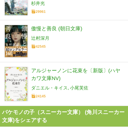
杉井光
29961
傲慢と善良 (朝日文庫)
辻村深月
42545
アルジャーノンに花束を〔新版〕(ハヤ
カワ文庫NV)
ダニエル・キイス
小尾芙佐
24145
バケモノの子（スニーカー文庫） (角川スニーカー
文庫)をシェアする