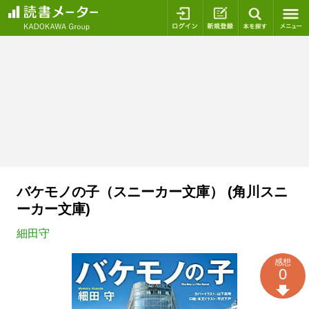
ログイン
新規登録
本を探
バケモノの子（スニーカー文庫） (角川スニ
ーカー文庫)
細田守
感想
0