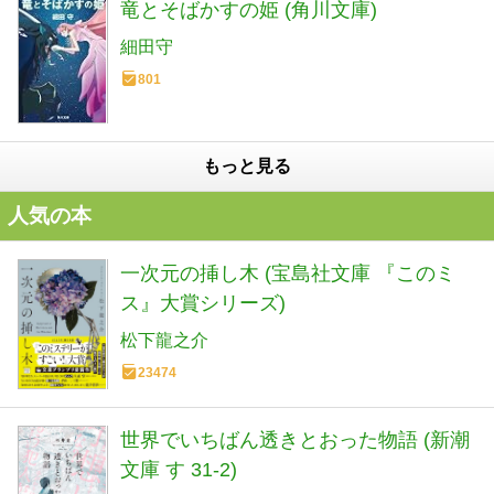
竜とそばかすの姫 (角川文庫)
細田守
801
もっと見る
人気の本
一次元の挿し木 (宝島社文庫 『このミ
ス』大賞シリーズ)
松下龍之介
23474
世界でいちばん透きとおった物語 (新潮
文庫 す 31-2)