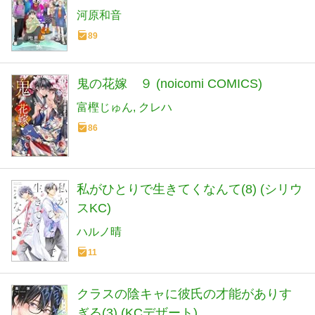
河原和音
89
鬼の花嫁 ９ (noicomi COMICS)
富樫じゅん
クレハ
86
私がひとりで生きてくなんて(8) (シリウ
スKC)
ハルノ晴
11
クラスの陰キャに彼氏の才能がありす
ぎる(3) (KCデザート)