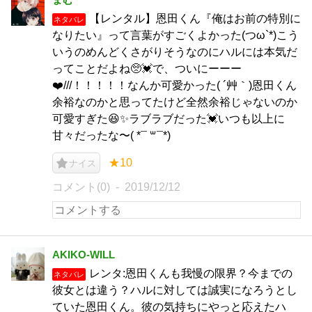
【レンタル】恩田くん『俺はお前の特別に
ネタバレ
なりたい』って言葉がすごくよかった(つω`*)こう
いうのめんどくさがりそうなのにハルには本気だ
ってことだよね🥺💓で、ついにーーー
❤️///！！！！！なんか可愛かった( ´艸｀)恩田くん
余裕なのかと思ってたけど全然余裕じゃないのか
可愛すぎた😆✨ラブラブだった💓いつも以上に
甘々だったな〜( *¯ ꒳¯*)
★10
ナイス
コメント(0)
2019/12/12
AKIKO-WILL
レンタ:恩田くんも我慢の限界？今までの
ネタバレ
彼女とは違う？ハルに対しては誠実になろうとし
ていた恩田くん。彼の気持ちにやっと応えたハ