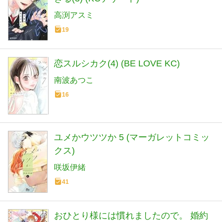
高渕アスミ
19
恋スルシカク(4) (BE LOVE KC)
南波あつこ
16
ユメかウツツか 5 (マーガレットコミッ
クス)
咲坂伊緒
41
おひとり様には慣れましたので。 婚約