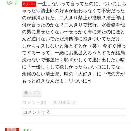
一生しないって言ってたのに、ついにしち
ネタバレ
ゃった♡清士郎の好きが伝わらなくて不安だった
のが解消された。二人きり禁止が撤廃？清士郎は
何か言ったのかな？二人きりで旅行。水着姿を他
の男に見せたくない〜せっかく海に来たのにほと
んど遊ばないでただ清四郎に抱きついてただけ…
しかもキスしないと落とすとか（笑） 今すぐ帰っ
てするーって、一緒にお風呂入ろうとするが結局
洗わないで部屋行く恥ずかしくて逃げ出したい晴
に「ー優しくして欲しかったらいいコにしてな」
余裕のない清士郎、晴の「大好き」に「俺の方が
もっと好きなんだよ」♡ついにH
ナイス
コメント(0)
2021/05/12
まむ