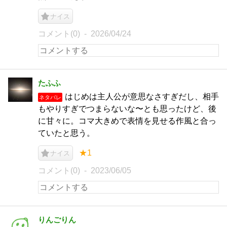
ナイス
コメント(0)
2026/04/24
たふふ
はじめは主人公が意思なさすぎだし、相手
ネタバレ
もやりすぎでつまらないな〜とも思ったけど、後
に甘々に。コマ大きめで表情を見せる作風と合っ
ていたと思う。
★1
ナイス
コメント(0)
2023/06/05
りんごりん