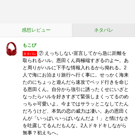
感想レビュー
ネタバレ
もこぴ
⑦ えっちしない宣言してから急に距離を
ネタバレ
取られるハル。恩田くん両極端すぎるのよ〜。あ
と周りがハルに下手な情報入れるから拗れる。2
人で海にお泊まり旅行へ行く事に。せっかく海来
たのにちょっと遊んだら速攻でベッド行きを命じ
る恩田くん。自分から強引に誘ったくせにいざと
なったらハルを好きすぎて緊張しまくってるのめ
っちゃ可愛いよ。今まではサラッとこなしてたん
だろうけど、本気の恋の威力は凄い。あの恩田く
んが「いっぱいいっぱいなんだよ！」と情けなさ
を吐露してるんだもんな。2人ドキドキしながら
無事？初えちへ。