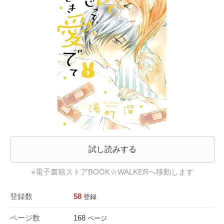
試し読みする
※電子書籍ストアBOOK☆WALKERへ移動します
登録数
58
登録
ページ数
168
ページ