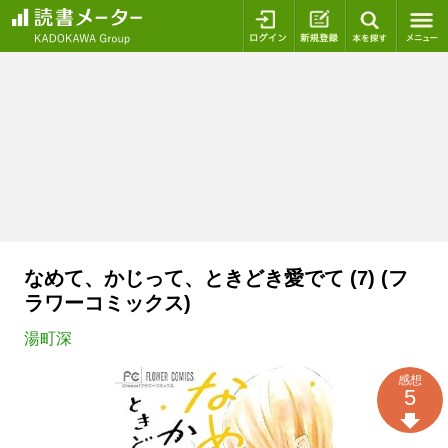
ログイン
新規登録
本を探
なめて、かじって、ときどき愛でて (7) (フ
ラワーコミックス)
湯町深
感想
5