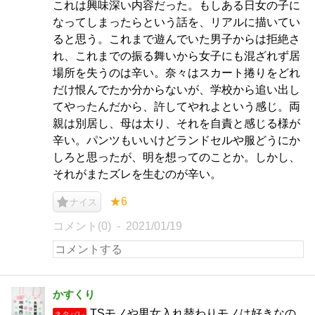
これは興味深い内容だった。もしある日女の子に
なってしまったらという話を、リアルに描いてい
ると思う。これまで遊んでいた男子からは拒絶さ
れ、これまでの振る舞いから女子にも混ざれず居
場所を失うのは辛い。奈々はスカート捲りをどれ
だけ恨んでたか分からないが、学校から追い出し
てやったんだから、許してやれよという感じ。両
親は別居し、母は太り、それを自責と感じる様が
辛い。パンツもいいけどランドセルや服どうにか
しろと思ったが、明を想ってのことか。しかし、
それがまたズレを生むのが辛い。
★6
ナイス
コメント(0)
2021/01/19
かすくり
TSモノや男女入れ替わりモノは好きなの
ネタバレ