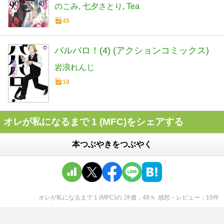
COMICS)
のこみ
七夕さとり
Tea
45
バルバロ！(4) (アクションコミックス)
岩浪れんじ
18
オレが私になるまで 1 (MFC)をシェアする
本つぶやきをつぶやく
オレが私になるまで 1 (MFC)
の
評価
48
％
感想・レビュー
10
件