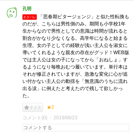
孔明
「思春期ビタージェンジ」と似た性転換も
ネタバレ
のだが、こちらは男性側のみ。期間も小学校1年
生からなので男性としての意識は時間が流れると
割合がかなり少なくなる。高学年になると始まる
生理。女の子としての経験が浅い主人公を淑女に
導いてくれるような親友の存在がグッド！WEB版
では主人公は女の子になってから「おねしょ」す
るようになり毎晩おむつ履いています。単行本は
それが修正されていますが、急激な変化に心が追
い付かない主人公の動揺を「無意識のうちに流れ
出る涙」に例えたと考えたので残して欲しかっ
た。
★2
ナイス
コメント(0)
2019/06/23