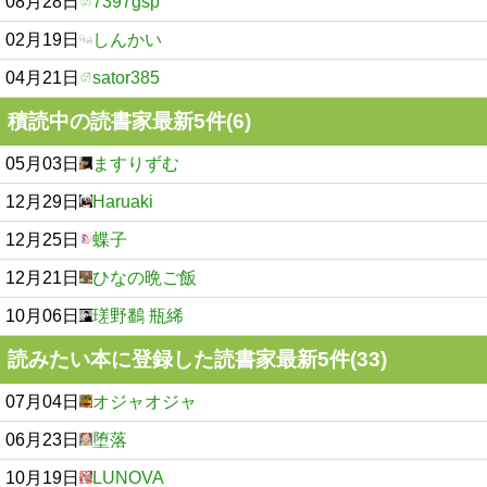
08月28日
7397gsp
02月19日
しんかい
04月21日
sator385
積読中の読書家最新5件(6)
05月03日
ますりずむ
12月29日
Haruaki
12月25日
蝶子
12月21日
ひなの晩ご飯
10月06日
瑳野鷭 瓶絺
読みたい本に登録した読書家最新5件(33)
07月04日
オジャオジャ
06月23日
堕落
10月19日
LUNOVA