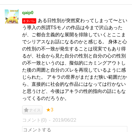
qaip0
ある日性別が突然変わってしまって〜とい
ネタバレ
う導入の所謂TSモノの作品は今まで沢山あった
が、ご都合主義的な展開を排除していくとここま
でシリアスなお話になるのかと感じる。 身体と心
の性別の不一致が発生することは現実でもあり得
るが、社会から見た自分の性別と自分の心の性別
の不一致というのは、擬似的にカミングアウトし
た後の周囲と自分のズレを再現しているように感
じられた。 アキラの世界がまだまだ狭い範囲だか
ら、直接的に社会的な作品にはなっては行かない
と思うけど、今後はアキラの性的指向の話にもな
ってくるのだろうか。
★3
ナイス
コメント(0)
2019/06/22