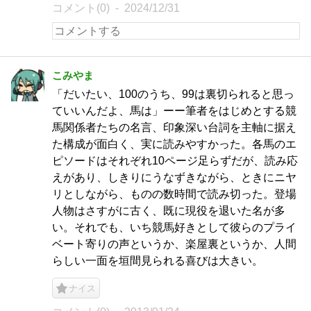
コメント(0)
2024/12/31
こみやま
「だいたい、100のうち、99は裏切られると思っ
ていいんだよ、馬は」ーー筆者をはじめとする競
馬関係者たちの名言、印象深い台詞を主軸に据え
た構成が面白く、実に読みやすかった。各馬のエ
ピソードはそれぞれ10ページ足らずだが、読み応
えがあり、しきりにうなずきながら、ときにニヤ
リとしながら、ものの数時間で読み切った。登場
人物はさすがに古く、既に現役を退いた名が多
い。それでも、いち競馬好きとして彼らのプライ
ベート寄りの声というか、楽屋裏というか、人間
らしい一面を垣間見られる喜びは大きい。
ナイス