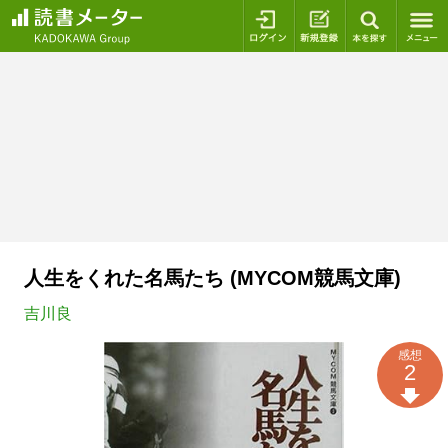
ログイン
新規登録
本を探
人生をくれた名馬たち (MYCOM競馬文庫)
吉川良
感想
2