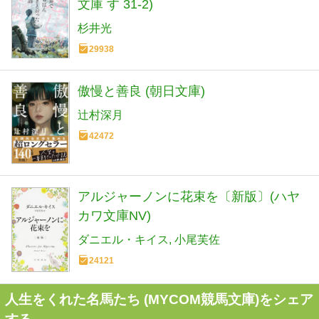
文庫 す 31-2)
杉井光
29938
傲慢と善良 (朝日文庫)
辻村深月
42472
アルジャーノンに花束を〔新版〕(ハヤ
カワ文庫NV)
ダニエル・キイス
小尾芙佐
24121
人生をくれた名馬たち (MYCOM競馬文庫)をシェア