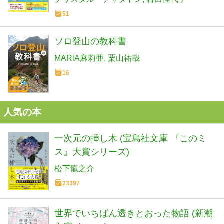
51
ソロ登山の教科書
MARiA麻莉亜
栗山祐哉
16
人気の本
一次元の挿し木 (宝島社文庫 『このミ
ス』大賞シリーズ)
松下龍之介
23397
世界でいちばん透きとおった物語 (新潮