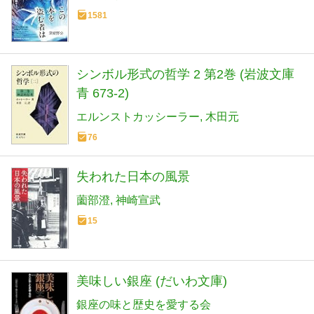
1581
シンボル形式の哲学 2 第2巻 (岩波文庫
青 673-2)
エルンストカッシーラー
木田元
76
失われた日本の風景
薗部澄
神崎宣武
15
美味しい銀座 (だいわ文庫)
銀座の味と歴史を愛する会