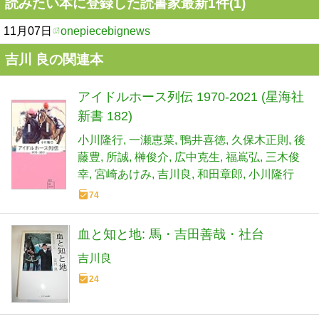
読みたい本に登録した読書家最新1件(1)
11月07日
onepiecebignews
吉川 良の関連本
アイドルホース列伝 1970-2021 (星海社
新書 182)
小川隆行
一瀬恵菜
鴨井喜徳
久保木正則
後
藤豊
所誠
榊俊介
広中克生
福嶌弘
三木俊
幸
宮崎あけみ
吉川良
和田章郎
小川隆行
74
血と知と地: 馬・吉田善哉・社台
吉川良
24