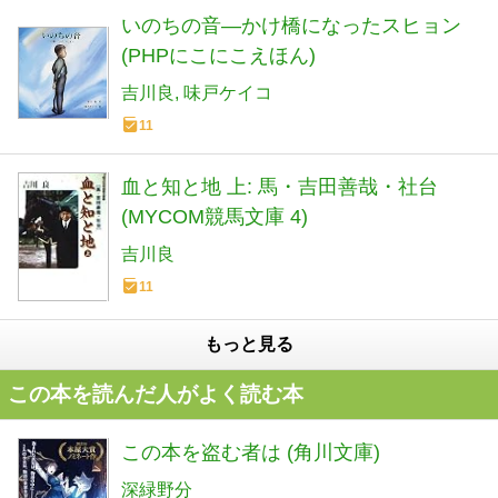
いのちの音―かけ橋になったスヒョン
(PHPにこにこえほん)
吉川良
味戸ケイコ
11
血と知と地 上: 馬・吉田善哉・社台
(MYCOM競馬文庫 4)
吉川良
11
もっと見る
この本を読んだ人がよく読む本
この本を盗む者は (角川文庫)
深緑野分