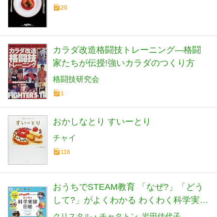
20
カラダ改造格闘技トレーニング―格闘
家たちが伝授!強いカラダのつくり方
格闘技研究会
1
おかしなとり すいーとり
チャイ
116
おうちでSTEAM教育 「なぜ?」「どう
して?」がよくわかる わくわく科学実験
図鑑(小学校全学年向け)
クリスタル・チャタトン
岩田佳代子