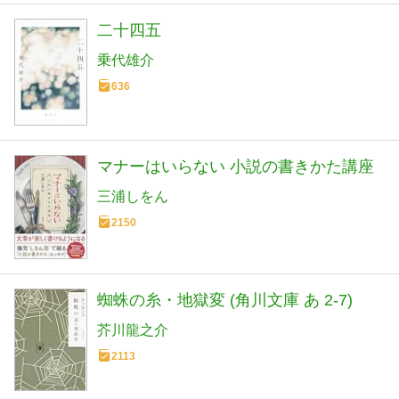
二十四五
乗代雄介
636
マナーはいらない 小説の書きかた講座
三浦しをん
2150
蜘蛛の糸・地獄変 (角川文庫 あ 2-7)
芥川龍之介
2113