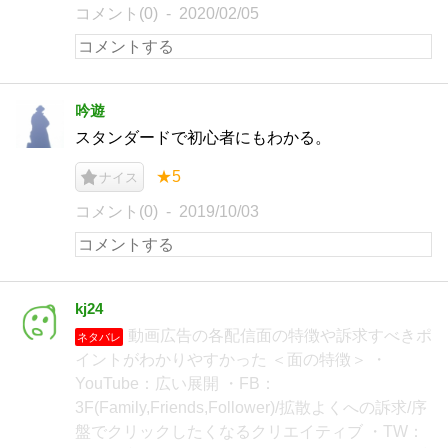
コメント(0)
2020/02/05
吟遊
スタンダードで初心者にもわかる。
★5
ナイス
コメント(0)
2019/10/03
kj24
動画広告の各配信面の特徴や訴求すべきポ
ネタバレ
イントがわかりやすかった ＜面の特徴＞ ・
YouTube：広い展開 ・FB：
3F(Family,Friends,Follower)/拡散よくへの訴求/序
盤でクリックしたくなるクリエイティブ ・TW：