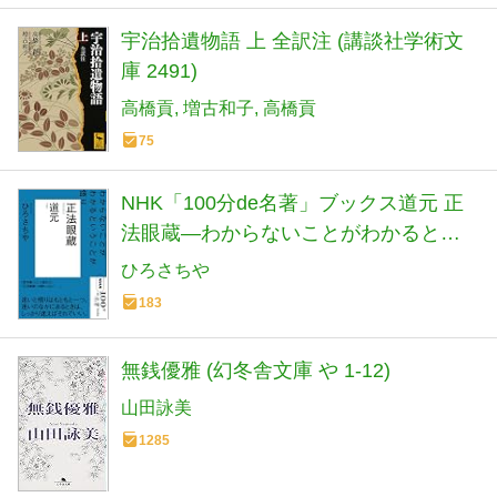
宇治拾遺物語 上 全訳注 (講談社学術文
庫 2491)
高橋貢
増古和子
高橋貢
75
NHK「100分de名著」ブックス道元 正
法眼蔵―わからないことがわかるとい
うことが悟り
ひろさちや
183
無銭優雅 (幻冬舎文庫 や 1-12)
山田詠美
1285