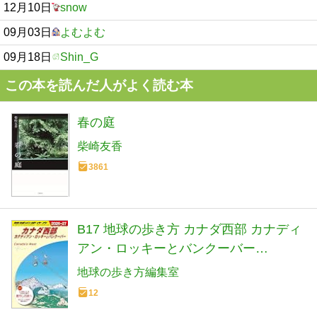
12月10日
snow
09月03日
よむよむ
09月18日
Shin_G
この本を読んだ人がよく読む本
春の庭
柴崎友香
3861
B17 地球の歩き方 カナダ西部 カナディ
アン・ロッキーとバンクーバー
2026~2027 (地球の歩き方B 北米・中
地球の歩き方編集室
米・南米)
12