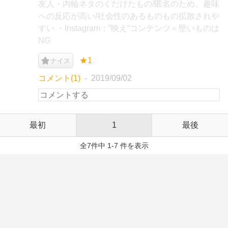
友人・内輪ネタのくだけたもの/匿名のため、趣味
への反応が高い/社会性のあるものもの拡散されや
すい ・Instagram：”映え”コンテンツ＝堅いものは
NG
★1
ナイス
コメント(1)
2019/09/02
最初
1
最後
全7件中 1-7 件を表示