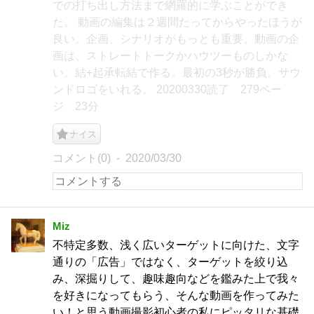
での打ち出し方法まで網羅的に学ぶことができ
た。 動画の編集は２週間たってからやったほうが
良い。企画、シナリオがもっとも重要。動画の企
画は、ストレートトークかハウツーものしかな
い。結+起承転結で作る。最初の3秒が勝負。サウ
ンドロゴをいれる。 20200330読了 279ペー
ジ 23分
ナイス
コメント(0)
2020/03/30
Miz
不特定多数、浅く広いターゲットに向けた、文字
通りの「広告」ではなく、ターゲットを絞り込
み、深掘りして、趣味趣向などを鑑みた上で我々
を好きになってもらう、そんな動画を作ってみた
い！と思う動画撮影初心者の私にピッタリな基礎