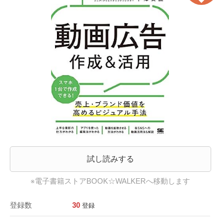
試し読みする
※電子書籍ストアBOOK☆WALKERへ移動します
登録数
30
登録