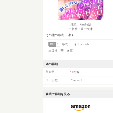
形式：Kindle版
出版社：夢中文庫
その他の形式（β版）
形式：ライトノベル
登録
1
出版社：夢中文庫
本の詳細
登録数
10
登録
ページ数
75
ページ
書店で詳細を見る