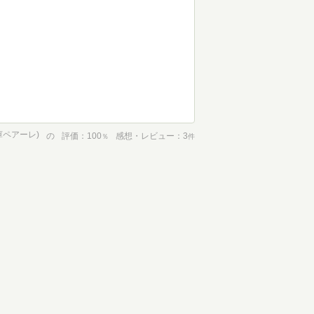
庫ペアーレ)
の
評価
100
感想・レビュー
3
％
件