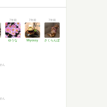
7年前
7年前
7年前
ゆうな
Miyossy
さくらんぼ
せん
せん