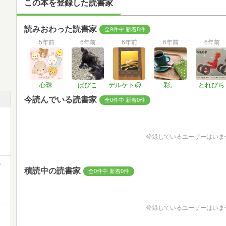
この本を登録した読書家
読みおわった読書家
全9件中 新着8件
5年前
6年前
6年前
6年前
6年前
心珠
ぱぴこ
デルケト@お休み中
彩。
とれぴち
今読んでいる読書家
全0件中 新着0件
登録しているユーザーはいま
レ
積読中の読書家
全0件中 新着0件
登録しているユーザーはいま