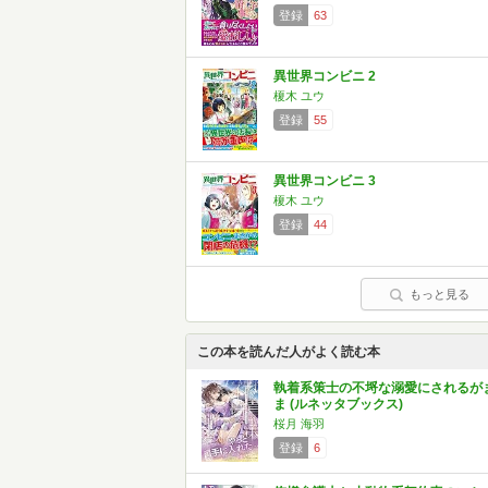
登録
63
異世界コンビニ 2
榎木 ユウ
登録
55
異世界コンビニ 3
榎木 ユウ
登録
44
もっと見る
この本を読んだ人がよく読む本
執着系策士の不埒な溺愛にされるが
ま (ルネッタブックス)
桜月 海羽
登録
6