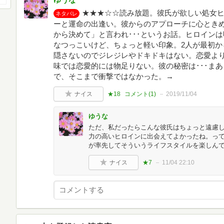
★★★☆☆読み放題。彼氏が欲しい処女
ネタバレ
ーと運命の出逢い。彼からのアプローチに心とき
から決めて」と言われ･･･というお話。ヒロイン
なつっこいけど、ちょっと軽い印象。2人が最初か
隠さないのでジレジレやドキドキはない。恋愛よ
味では恋愛的には物足りない。彼の秘密は･･･ま
で、そこまで衝撃ではなかった。→
ナイス
★18
コメント(
1
)
2019/11/04
ゆうな
ただ、私だったらこんな彼氏はちょっと遠慮し
力の高いヒロインに出会えてよかったね。っ
が率先してそういうライフスタイルを楽しん
ナイス
★7
11/04 22:10