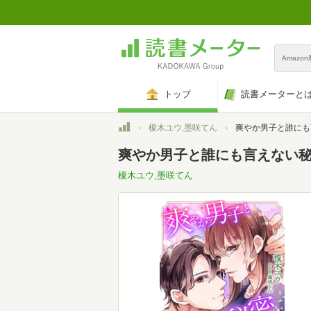
Amazo
トップ
読書メーターと
トップ
榎木ユウ,墨咲てん
爽やか男子と誰にも言えない秘密の性
爽やか男子と誰にも言えない秘密の
榎木ユウ,墨咲てん