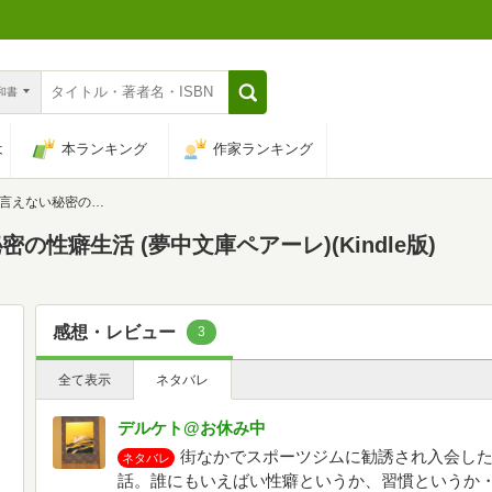
n和書
は
本ランキング
作家ランキング
癖生活 (夢中文庫ペアーレ)
性癖生活 (夢中文庫ペアーレ)(Kindle版)
感想・レビュー
3
全て表示
ネタバレ
デルケト@お休み中
街なかでスポーツジムに勧誘され入会し
ネタバレ
話。誰にもいえばい性癖というか、習慣というか