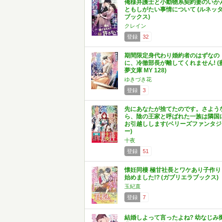
俺様弁護士と小動物系契約妻のいか
ともしがたい事情について (ルネッ
ブックス)
クレイン
登録
32
期間限定身代わり婚約者のはずなの
に、冷徹部長が離してくれません! (
夢文庫 MY 128)
ゆきづき花
登録
3
先にあなたが捨てたのです。さよう
ら、陰の王家と呼ばれた一族は隣国
お引越しします(ベリーズファンタジ
ー)
十夜
登録
51
懐妊同棲 極甘社長とワケあり子作り
始めました!? (ガブリエラブックス)
玉紀直
登録
7
結婚しよって言ったよね? 幼なじみ