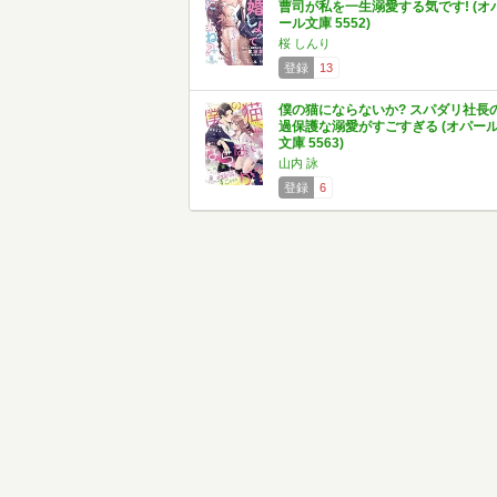
曹司が私を一生溺愛する気です! (オ
ール文庫 5552)
桜 しんり
登録
13
僕の猫にならないか? スパダリ社長
過保護な溺愛がすごすぎる (オパー
文庫 5563)
山内 詠
登録
6