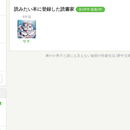
読みたい本に登録した読書家
全1件中 新着1件
4年前
サチ
爽やか男子と誰にも言えない秘密の性癖生活 (夢中文
ま