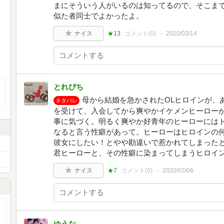
まにそういう人がいるのは知ってるので、そこま
似た者同士でよかったよ。
ナイス
★13
コメント(
0
)
2020/03/14
とれぴち
母から結婚を急かされたOLヒロインが、
ネタバレ
を受けて、入会してから爽やかイケメンヒーロー
事に気づく。明るく爽やか好青年のヒーローには
なると言う性癖があって。ヒーローはヒロインの
彼女にしたい！とやや勘違いで惹かれてしまった
君ヒーローと、その性癖に染まってしまうヒロイ
ナイス
★7
コメント(
0
)
2020/03/06
ゆうな