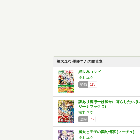
榎木ユウ,墨咲てんの関連本
異世界コンビニ
榎木 ユウ
登録
113
訳あり魔導士は静かに暮らしたい (
ジーナブックス)
榎木 ユウ
登録
76
魔女と王子の契約情事 (ノーチェ)
榎木 ユウ