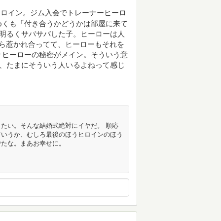
ヒロイン。ジム入会でトレーナーヒーロ
めくも「付き合うかどうかは部屋に来て
は明るくサバサバした子。ヒーローは人
ら惹かれ合ってて、ヒーローもそれを
りヒーローの秘密がメイン。そういう意
あ、たまにそういう人いるよねって感じ
たい。そんな結婚式絶対にイヤだ。 順応
ていうか、むしろ最後のほうヒロインのほう
でたな。まあお幸せに。