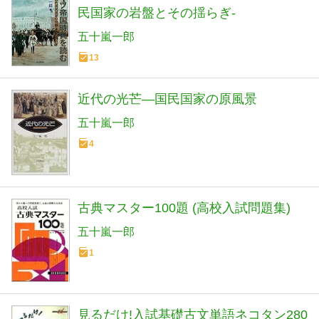
民国家の岩盤とその揺らぎ-
五十嵐一郎
13
近代の光芒―国民国家の原風景
五十嵐一郎
4
古典マスター100題 (高校入試問題集)
五十嵐一郎
1
見るだけ!入試基礎古文単語ネコタン280