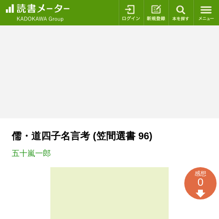
ログイン
新規登録
本を探
儒・道四子名言考 (笠間選書 96)
五十嵐一郎
感想
0