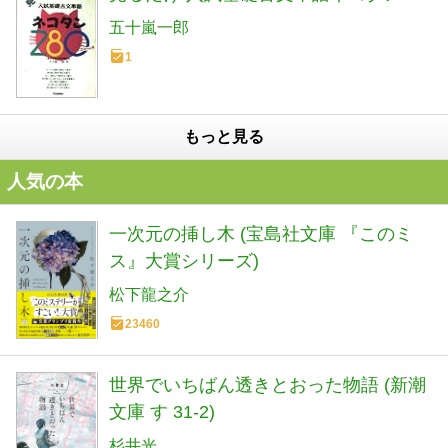
五十嵐一郎
1
もっと見る
人気の本
一次元の挿し木 (宝島社文庫 『このミ
ス』大賞シリーズ)
松下龍之介
23460
世界でいちばん透きとおった物語 (新潮
文庫 す 31-2)
杉井光