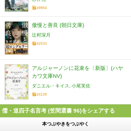
29954
傲慢と善良 (朝日文庫)
辻村深月
42533
アルジャーノンに花束を〔新版〕(ハヤ
カワ文庫NV)
ダニエル・キイス
小尾芙佐
24139
儒・道四子名言考 (笠間選書 96)をシェアする
本つぶやきをつぶやく