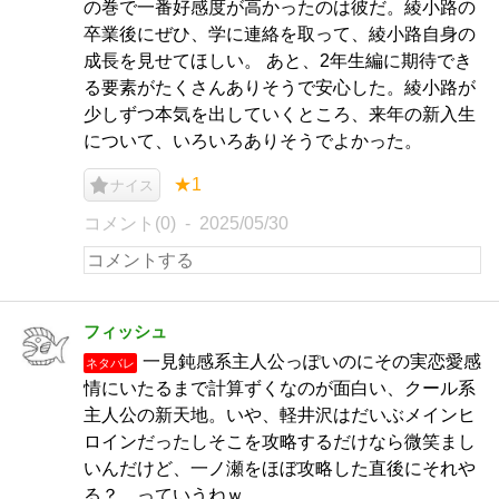
の巻で一番好感度が高かったのは彼だ。綾小路の
卒業後にぜひ、学に連絡を取って、綾小路自身の
成長を見せてほしい。 あと、2年生編に期待でき
る要素がたくさんありそうで安心した。綾小路が
少しずつ本気を出していくところ、来年の新入生
について、いろいろありそうでよかった。
★1
ナイス
コメント(0)
2025/05/30
フィッシュ
一見鈍感系主人公っぽいのにその実恋愛感
ネタバレ
情にいたるまで計算ずくなのが面白い、クール系
主人公の新天地。いや、軽井沢はだいぶメインヒ
ロインだったしそこを攻略するだけなら微笑まし
いんだけど、一ノ瀬をほぼ攻略した直後にそれや
る？ っていうねｗ