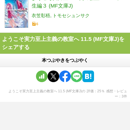
生編３ (MF文庫J)
衣笠彰梧
トモセシュンサク
6
ようこそ実力至上主義の教室へ 11.5 (MF文庫J)を
シェアする
本つぶやきをつぶやく
ようこそ実力至上主義の教室へ 11.5 (MF文庫J)
の
評価
25
％
感想・レビュ
ー
3
件