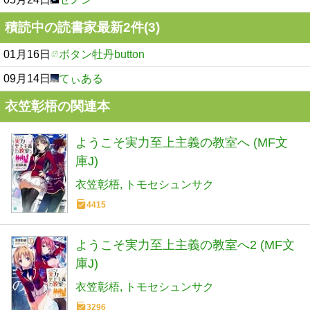
積読中の読書家最新2件(3)
01月16日
ボタン牡丹button
09月14日
てぃある
衣笠彰梧の関連本
ようこそ実力至上主義の教室へ (MF文
庫J)
衣笠彰梧
トモセシュンサク
4415
ようこそ実力至上主義の教室へ2 (MF文
庫J)
衣笠彰梧
トモセシュンサク
3296