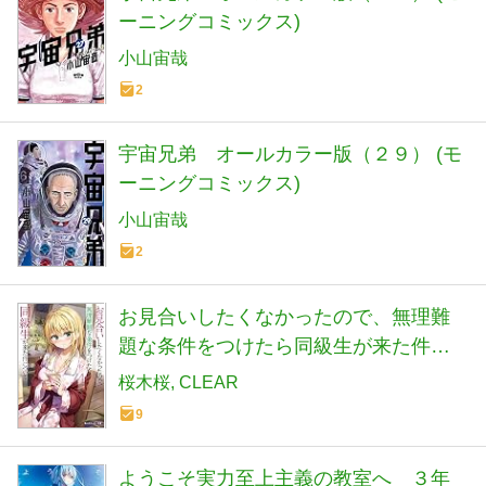
ーニングコミックス)
小山宙哉
2
宇宙兄弟 オールカラー版（２９） (モ
ーニングコミックス)
小山宙哉
2
お見合いしたくなかったので、無理難
題な条件をつけたら同級生が来た件に
ついて４ (角川スニーカー文庫)
桜木桜
CLEAR
9
ようこそ実力至上主義の教室へ ３年