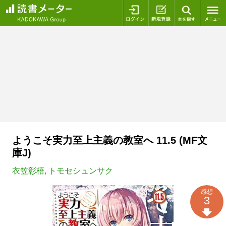
ログイン
新規登録
本を探
ようこそ実力至上主義の教室へ 11.5 (MF文
庫J)
衣笠彰梧
,
トモセシュンサク
感想
3