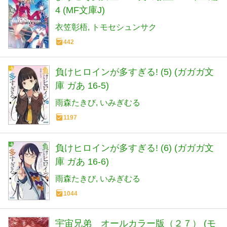
4 (MF文庫J)
衣笠彰梧
トモセシュンサク
442
負けヒロインが多すぎる! (5) (ガガガ文
庫 ガあ 16-5)
雨森たきび
いみぎむる
1197
負けヒロインが多すぎる! (6) (ガガガ文
庫 ガあ 16-6)
雨森たきび
いみぎむる
1044
宇宙兄弟 オールカラー版（２７） (モ