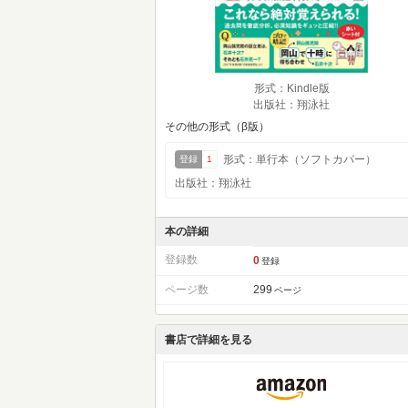
形式：Kindle版
出版社：翔泳社
その他の形式（β版）
形式：単行本（ソフトカバー）
登録
1
出版社：翔泳社
本の詳細
登録数
0
登録
ページ数
299
ページ
書店で詳細を見る