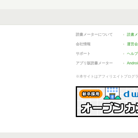
読書メーターについて
読書メ
会社情報
運営会
サポート
ヘルプ
アプリ版読書メーター
Andr
※本サイトはアフィリエイトプログ